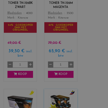
r
r
TONER TN-326BK
TONER TN-326M
s
s
ZWART
MAGENTA
_
_
Color
Color
Bladzijden
4000
Bladzijden
3500
b
m
Merk
Kitencre
Merk
Kitencre
l
a
a
g
54% GOEDKOPER
61% GOEDKOPER
DAN HET
DAN HET
c
e
ORIGINEEL
ORIGINEEL
k
n
t
a
49,00 €
79,00 €
39,50 €
65,90 €
incl.
incl.
btw
btw
KOOP
KOOP
c
c
o
o
l
l