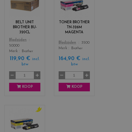
o
o
l
l
o
o
r
r
BELT UNIT
TONER BROTHER
s
s
BROTHER BU-
TN-326M
_
_
320CL
MAGENTA
b
m
Color
Bladzijden
l
a
Color
Bladzijden
3500
50000
a
g
Merk
Brother
Merk
Brother
c
e
119,90 €
164,90 €
k
n
incl.
incl.
btw
btw
+
t
3
a
KOOP
KOOP
c
o
l