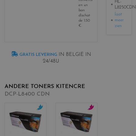
HL-
en un
L8250CDN
bon
laat
d'achat
meer
de
1,50
zien
€
.
IN BELGIË IN
GRATIS LEVERING
24/48U
ANDERE TONERS KITENCRE
DCP-L8400 CDN
c
c
o
o
l
l
o
o