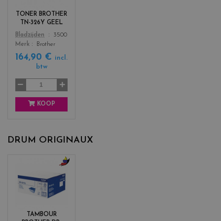
o
r
TONER BROTHER
s
TN-326Y GEEL
_
Color
Bladzijden
3500
y
Merk
Brother
e
164,90 €
l
incl.
l
btw
o
w
KOOP
DRUM ORIGINAUX
c
o
l
o
r
TAMBOUR
s