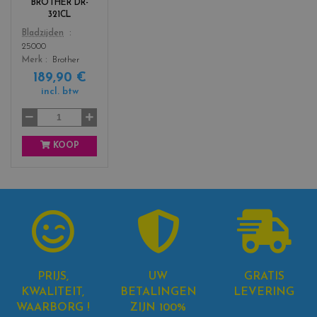
BROTHER DR-
_
321CL
b
Color
Bladzijden
l
25000
a
Merk
Brother
c
189,90 €
k
incl. btw
+
3
KOOP
PRIJS,
UW
GRATIS
KWALITEIT,
BETALINGEN
LEVERING
WAARBORG !
ZIJN 100%