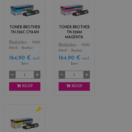
c
c
o
o
l
l
o
o
r
r
TONER BROTHER
TONER BROTHER
s
s
TN-326C CYAAN
TN-326M
_
_
MAGENTA
c
m
Color
Bladzijden
3500
Color
Bladzijden
3500
y
a
Merk
Brother
Merk
Brother
a
g
164,90 €
164,90 €
n
e
incl.
incl.
btw
btw
n
t
a
KOOP
KOOP
c
o
l