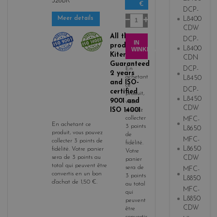
326BK
€
b
DCP-
l
Aantal
L8400
Meer details
a
CDW
c
All the
DCP-
IN
product
k
L8400
WINKELWAGEN
Kitencre is
CDN
Guaranteed
DCP-
En
2 years
achetant
L8450
and ISO-
ce
DCP-
certified
produit,
L8450
9001 and
vous
CDW
ISO 14001
pouvez
collecter
MFC-
En achetant ce
3
points
L8650
produit, vous pouvez
de
MFC-
collecter
3
points de
fidélité
.
L8650
fidélité
. Votre panier
Votre
CDW
sera de
3
points
au
panier
total qui peuvent être
sera de
MFC-
convertis en un bon
3
points
L8850
d'achat de
1,50 €
.
au total
MFC-
qui
L8850
peuvent
CDW
être
convertis