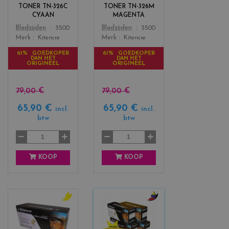
r
r
TONER TN-326C
TONER TN-326M
s
s
CYAAN
MAGENTA
_
_
Color
Color
Bladzijden
3500
Bladzijden
3500
c
m
Merk
Kitencre
Merk
Kitencre
y
a
a
g
61% GOEDKOPER
61% GOEDKOPER
DAN HET
DAN HET
n
e
ORIGINEEL
ORIGINEEL
n
t
a
79,00 €
79,00 €
65,90 €
65,90 €
incl.
incl.
btw
btw
KOOP
KOOP
c
c
o
o
l
l