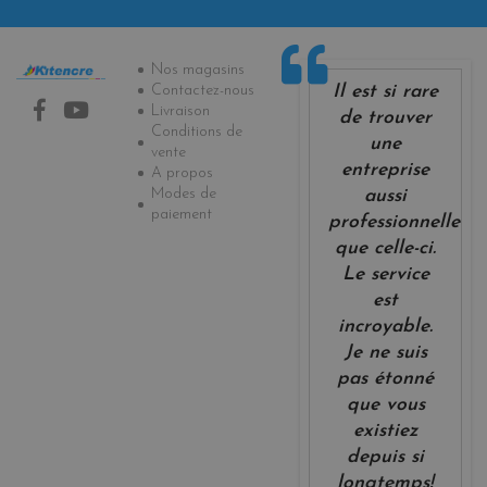
Informations
Nos magasins
Il est si rare
Contactez-nous
Livraison
de trouver
Conditions de
une
vente
entreprise
A propos
Modes de
aussi
paiement
professionnelle
que celle-ci.
Le service
est
incroyable.
Je ne suis
pas étonné
que vous
existiez
depuis si
longtemps!