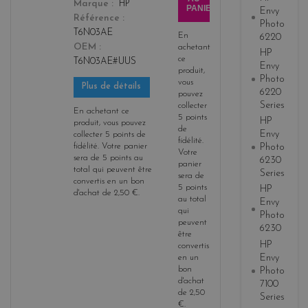
Marque
HP
PANIER
Envy
Référence
Photo
T6N03AE
En
6220
OEM
achetant
HP
ce
T6N03AE#UUS
Envy
produit,
Photo
vous
Plus de détails
6220
pouvez
Series
collecter
En achetant ce
5
points
HP
produit, vous pouvez
de
Envy
collecter
5
points de
fidélité
.
fidélité
. Votre panier
Photo
Votre
sera de
5
points
au
6230
panier
total qui peuvent être
Series
sera de
convertis en un bon
5
points
HP
d'achat de
2,50 €
.
au total
Envy
qui
Photo
peuvent
6230
être
HP
convertis
Envy
en un
bon
Photo
d'achat
7100
de
2,50
Series
€
.