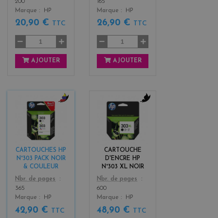
200
165
Marque
HP
Marque
HP
20,90 €
26,90 €
TTC
TTC
AJOUTER
AJOUTER
b
b
l
l
a
a
c
c
k
k
CARTOUCHES HP
CARTOUCHE
+
N°303 PACK NOIR
D'ENCRE HP
3
& COULEUR
N°303 XL NOIR
Color
Color
Nbr. de pages
Nbr. de pages
365
600
Marque
HP
Marque
HP
42,90 €
48,90 €
TTC
TTC