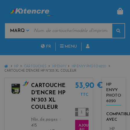
PAN
MOTS
Rech
CLÉS
MARQUES
FR
MENU
NL
HOME
HP
CARTOUCHES
HP ENVY
HP ENVY PHOTO 6220
CARTOUCHE D'ENCRE HP N°303 XL COULEUR
53,90 €
HP
CARTOUCHE
ENVY
c
D'ENCRE HP
TTC
PHOTO
o
N°303 XL
6220
l
COULEUR
o
Quantité
COMPATIBL
r
color
AVEC
Nbr. de pages
s
AJOUTER
415
HP
AU