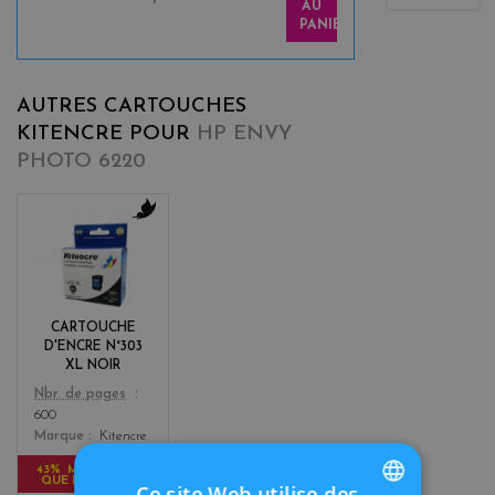
AU
PANIER
AUTRES CARTOUCHES
KITENCRE POUR
HP ENVY
PHOTO 6220
b
l
a
c
k
CARTOUCHE
D'ENCRE N°303
XL NOIR
Color
Nbr. de pages
600
Marque
Kitencre
43% MOINS CHER
QUE L'ORIGINAL
Ce site Web utilise des