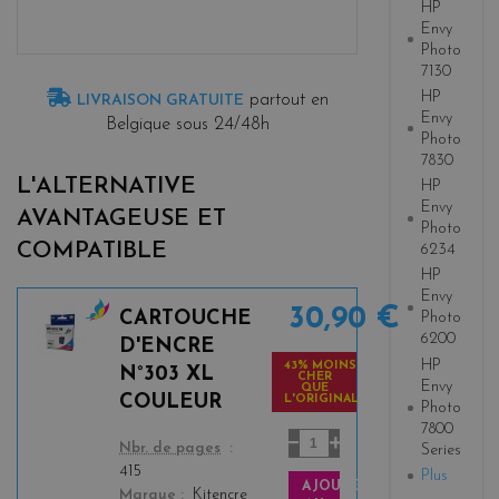
HP
Envy
Photo
7130
HP
partout en
LIVRAISON GRATUITE
Envy
Belgique sous 24/48h
Photo
7830
L'ALTERNATIVE
HP
Envy
AVANTAGEUSE ET
Photo
COMPATIBLE
6234
HP
Envy
30,90 €
CARTOUCHE
Photo
c
6200
D'ENCRE
o
HP
43% MOINS
N°303 XL
CHER
l
Envy
QUE
COULEUR
L'ORIGINAL
Photo
o
7800
r
color
Nbr. de pages
Series
s
415
Plus
AJOUTER
Marque
Kitencre