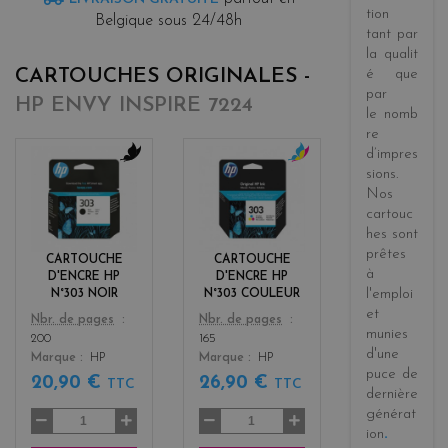
tion
Belgique sous 24/48h
tant par
la
qualit
CARTOUCHES ORIGINALES -
é
que
par
HP ENVY INSPIRE 7224
le
nomb
re
d’impres
sions
.
b
c
Nos
l
o
a
l
cartouc
c
o
hes sont
k
r
prêtes
CARTOUCHE
CARTOUCHE
s
à
D'ENCRE HP
D'ENCRE HP
l'emploi
N°303 NOIR
N°303 COULEUR
et
Color
Color
Nbr. de pages
Nbr. de pages
munies
200
165
d'une
Marque
HP
Marque
HP
puce de
20,90 €
26,90 €
TTC
TTC
dernière
générat
ion
.