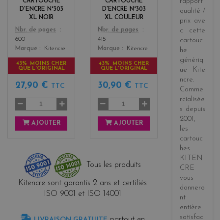
rapport
CARTOUCHE
CARTOUCHE
s
D'ENCRE N°303
D'ENCRE N°303
qualité /
XL NOIR
XL COULEUR
prix
ave
Color
Color
Nbr. de pages
Nbr. de pages
c cette
600
415
cartouc
Marque
Kitencre
Marque
Kitencre
he
génériq
43% MOINS CHER
43% MOINS CHER
QUE L'ORIGINAL
QUE L'ORIGINAL
ue
Kite
ncre
.
27,90 €
30,90 €
TTC
TTC
Comme
rcialisée
s
depuis
2001
,
AJOUTER
AJOUTER
les
cartouc
hes
KITEN
Tous les produits
CRE
vous
Kitencre sont garantis 2 ans et certifiés
donnero
ISO 9001 et ISO 14001
nt
entière
satisfac
partout en
LIVRAISON GRATUITE