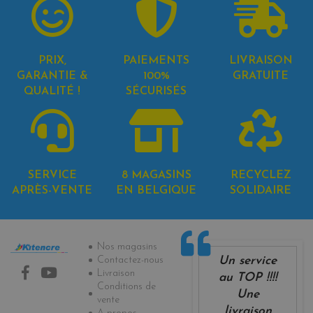
PRIX,
PAIEMENTS
LIVRAISON
GARANTIE &
100%
GRATUITE
QUALITÉ !
SÉCURISÉS
SERVICE
8 MAGASINS
RECYCLEZ
APRÈS-VENTE
EN BELGIQUE
SOLIDAIRE
Informations
Nos magasins
Un service
Contactez-nous
Livraison
au TOP !!!!
Conditions de
Une
vente
livraison