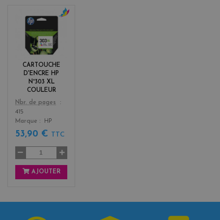
c
o
l
o
r
CARTOUCHE
s
D'ENCRE HP
N°303 XL
COULEUR
Color
Nbr. de pages
415
Marque
HP
53,90 €
TTC
AJOUTER