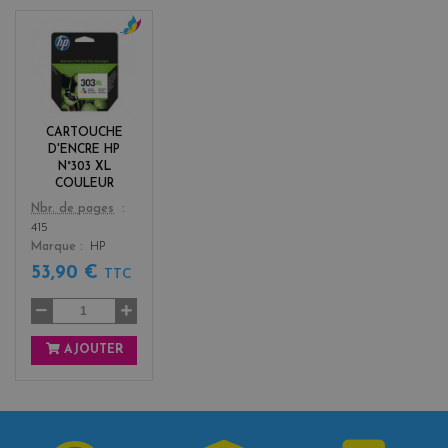
c
o
l
o
r
CARTOUCHE
s
D'ENCRE HP
N°303 XL
COULEUR
Color
Nbr. de pages
415
Marque
HP
53,90 €
TTC
AJOUTER