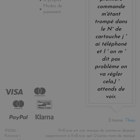
A propos
Modes de
commande
paiement
m'étant
trompé dans
le N° de
cartouche j '
ai téléphoné
et l ' on m '
dit pas
probléme on
va régler
cela.J '
attends de
voir.
Etienne,
Thieu
©2026 -
KitEncre est une marque de commerce déposée
Kitencre |
appartenant à KitEncre sprl. D’autres noms de marque