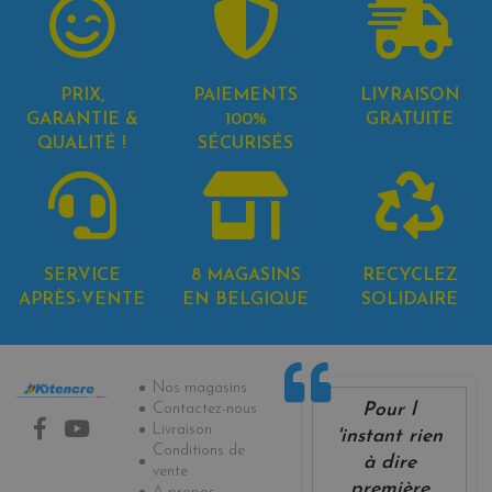
PRIX,
PAIEMENTS
LIVRAISON
GARANTIE &
100%
GRATUITE
QUALITÉ !
SÉCURISÉS
SERVICE
8 MAGASINS
RECYCLEZ
APRÈS-VENTE
EN BELGIQUE
SOLIDAIRE
Informations
Nos magasins
Pour l
Contactez-nous
Livraison
'instant rien
Conditions de
à dire
vente
première