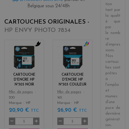
tion
Belgique sous 24/48h
tant par
la
qualit
CARTOUCHES ORIGINALES -
é
que
par
HP ENVY PHOTO 7834
le
nomb
re
d’impres
sions
.
b
c
Nos
l
o
a
l
cartouc
c
o
hes sont
k
r
prêtes
CARTOUCHE
CARTOUCHE
s
à
D'ENCRE HP
D'ENCRE HP
l'emploi
N°303 NOIR
N°303 COULEUR
et
Color
Color
Nbr. de pages
Nbr. de pages
munies
200
165
d'une
Marque
HP
Marque
HP
puce de
20,90 €
26,90 €
TTC
TTC
dernière
générat
ion
.