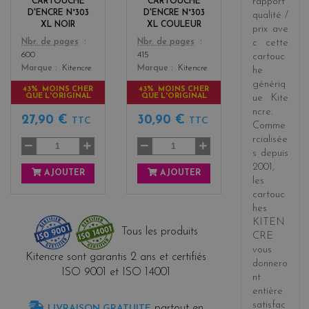
rapport
CARTOUCHE
CARTOUCHE
s
D'ENCRE N°303
D'ENCRE N°303
qualité /
XL NOIR
XL COULEUR
prix
ave
Color
Color
Nbr. de pages
Nbr. de pages
c cette
600
415
cartouc
Marque
Kitencre
Marque
Kitencre
he
génériq
43% MOINS CHER
43% MOINS CHER
QUE L'ORIGINAL
QUE L'ORIGINAL
ue
Kite
ncre
.
27,90 €
30,90 €
TTC
TTC
Comme
rcialisée
s
depuis
2001
,
AJOUTER
AJOUTER
les
cartouc
hes
KITEN
Tous les produits
CRE
vous
Kitencre sont garantis 2 ans et certifiés
donnero
ISO 9001 et ISO 14001
nt
entière
satisfac
partout en
LIVRAISON GRATUITE