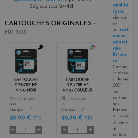
qualité
Belgique sous 24/48h
/prix
,
choisiss
CARTOUCHES ORIGINALES -
ez
la
cart
HP 303
ouche
généri
que
b
c
Kitenc
l
o
re
.
a
l
Comme
c
o
rcialisée
k
r
s depuis
CARTOUCHE
CARTOUCHE
s
2001,
D'ENCRE HP
D'ENCRE HP
N°303 NOIR
N°303 COULEUR
les
cartouc
Color
Color
Nbr. de pages
Nbr. de pages
hes
200
165
Kitencr
Marque
HP
Marque
HP
e vous
20,90 €
26,90 €
TTC
TTC
donnero
nt
entière