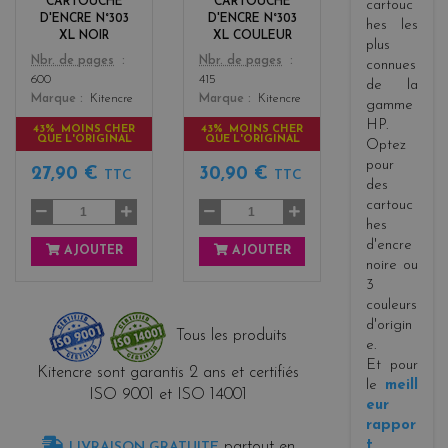
CARTOUCHE
CARTOUCHE
cartouc
s
D'ENCRE N°303
D'ENCRE N°303
hes les
XL NOIR
XL COULEUR
plus
Color
Color
Nbr. de pages
Nbr. de pages
connues
600
415
de la
Marque
Kitencre
Marque
Kitencre
gamme
HP.
43% MOINS CHER
43% MOINS CHER
QUE L'ORIGINAL
QUE L'ORIGINAL
Optez
pour
27,90 €
30,90 €
TTC
TTC
des
cartouc
hes
d'encre
AJOUTER
AJOUTER
noire ou
3
couleurs
d'origin
Tous les produits
e.
Et pour
Kitencre sont garantis 2 ans et certifiés
le
meill
ISO 9001 et ISO 14001
eur
rappor
t
partout en
LIVRAISON GRATUITE