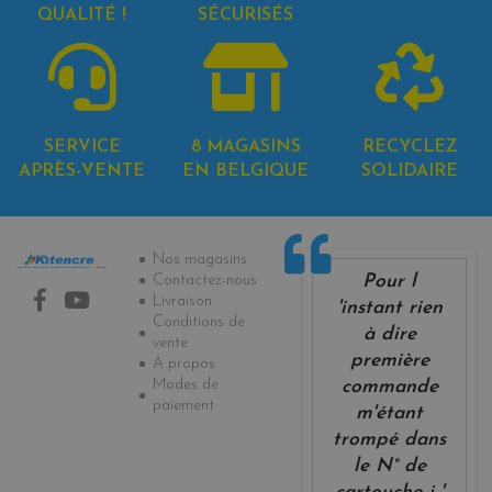
QUALITÉ !
SÉCURISÉS
SERVICE
8 MAGASINS
RECYCLEZ
APRÈS-VENTE
EN BELGIQUE
SOLIDAIRE
Informations
Nos magasins
Pour l
Contactez-nous
Livraison
'instant rien
Conditions de
à dire
vente
première
A propos
Modes de
commande
paiement
m'étant
trompé dans
le N° de