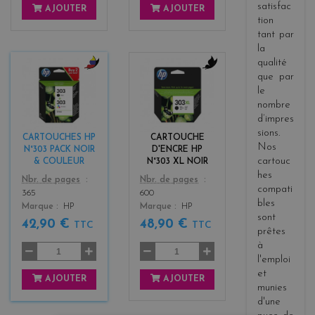
satisfac
AJOUTER
AJOUTER
tion
tant par
la
qualité
que par
b
b
le
l
l
nombre
a
a
d’impres
c
c
k
k
sions.
CARTOUCHES HP
CARTOUCHE
+
Nos
N°303 PACK NOIR
D'ENCRE HP
3
cartouc
& COULEUR
N°303 XL NOIR
hes
Color
Color
Nbr. de pages
Nbr. de pages
compati
365
600
bles
Marque
HP
Marque
HP
sont
42,90 €
48,90 €
TTC
TTC
prêtes
à
l'emploi
et
AJOUTER
AJOUTER
munies
d'une