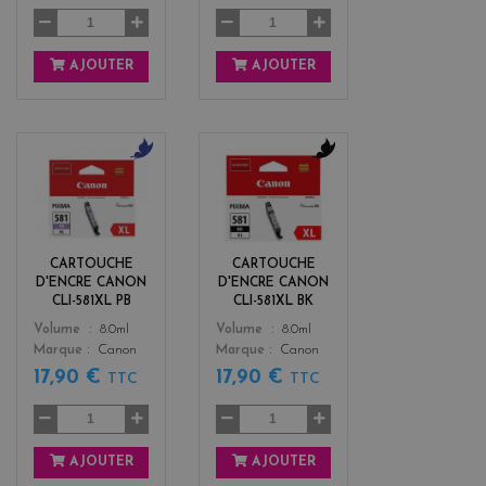
AJOUTER
AJOUTER
b
b
l
l
u
a
e
c
k
CARTOUCHE
CARTOUCHE
D'ENCRE CANON
D'ENCRE CANON
CLI-581XL PB
CLI-581XL BK
Color
Color
Volume
8.0ml
Volume
8.0ml
Marque
Canon
Marque
Canon
17,90 €
17,90 €
TTC
TTC
AJOUTER
AJOUTER