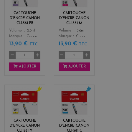
e
e
n
CARTOUCHE
CARTOUCHE
t
D'ENCRE CANON
D'ENCRE CANON
a
CLI-581 PB
CLI-581 M
Color
Color
Volume
5.6ml
Volume
5.6ml
Marque
Canon
Marque
Canon
13,90 €
13,90 €
TTC
TTC
AJOUTER
AJOUTER
y
c
e
y
l
a
l
n
o
CARTOUCHE
CARTOUCHE
w
D'ENCRE CANON
D'ENCRE CANON
CLI-581 Y
CLI-581 C