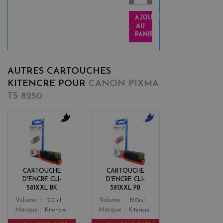
AJOUTER
AU
PANIER
AUTRES CARTOUCHES
KITENCRE POUR
CANON PIXMA
TS 8250
b
b
l
l
a
u
c
e
k
CARTOUCHE
CARTOUCHE
D'ENCRE CLI-
D'ENCRE CLI-
581XXL BK
581XXL PB
Color
Color
Volume
12.0ml
Volume
12.0ml
Marque
Kitencre
Marque
Kitencre