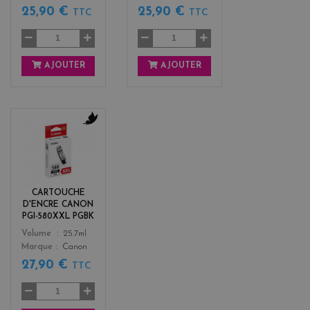
25,90 €
25,90 €
TTC
TTC
AJOUTER
AJOUTER
b
l
a
c
k
CARTOUCHE
D'ENCRE CANON
PGI-580XXL PGBK
Color
Volume
25.7ml
Marque
Canon
27,90 €
TTC