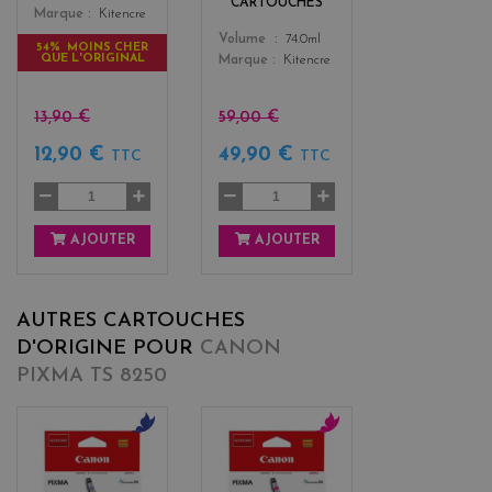
CARTOUCHES
Marque
Kitencre
Color
Volume
74.0ml
54% MOINS CHER
QUE L'ORIGINAL
Marque
Kitencre
13,90 €
59,00 €
12,90 €
49,90 €
TTC
TTC
AJOUTER
AJOUTER
AUTRES CARTOUCHES
D'ORIGINE POUR
CANON
PIXMA TS 8250
b
m
l
a
u
g