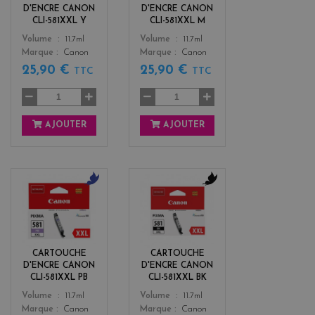
w
t
D'ENCRE CANON
D'ENCRE CANON
a
CLI-581XXL Y
CLI-581XXL M
Color
Color
Volume
11.7ml
Volume
11.7ml
Marque
Canon
Marque
Canon
25,90 €
25,90 €
TTC
TTC
AJOUTER
AJOUTER
b
b
l
l
u
a
e
c
k
CARTOUCHE
CARTOUCHE
D'ENCRE CANON
D'ENCRE CANON
CLI-581XXL PB
CLI-581XXL BK
Color
Color
Volume
11.7ml
Volume
11.7ml
Marque
Canon
Marque
Canon