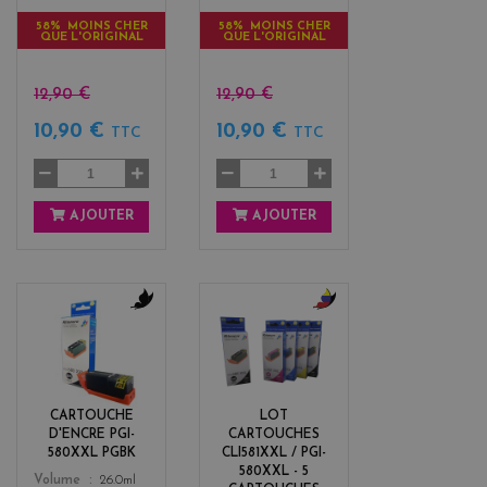
58% MOINS CHER
58% MOINS CHER
QUE L'ORIGINAL
QUE L'ORIGINAL
12,90 €
12,90 €
10,90 €
10,90 €
TTC
TTC
AJOUTER
AJOUTER
b
b
l
l
a
a
c
c
k
k
CARTOUCHE
LOT
+
D'ENCRE PGI-
CARTOUCHES
3
580XXL PGBK
CLI581XXL / PGI-
580XXL - 5
Color
Volume
26.0ml