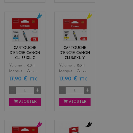
c
y
y
e
a
l
n
l
o
CARTOUCHE
CARTOUCHE
w
D'ENCRE CANON
D'ENCRE CANON
CLI-581XL C
CLI-581XL Y
Color
Color
Volume
8.0ml
Volume
8.0ml
Marque
Canon
Marque
Canon
17,90 €
17,90 €
TTC
TTC
AJOUTER
AJOUTER
m
b