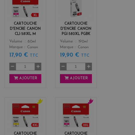
a
l
g
a
e
c
n
k
CARTOUCHE
CARTOUCHE
t
D'ENCRE CANON
D'ENCRE CANON
a
CLI-581XL M
PGI-580XL PGBK
Color
Color
Volume
8.0ml
Volume
19.0ml
Marque
Canon
Marque
Canon
17,90 €
19,90 €
TTC
TTC
AJOUTER
AJOUTER
y
m
e
a
l
g
l
e
o
n
CARTOUCHE
CARTOUCHE