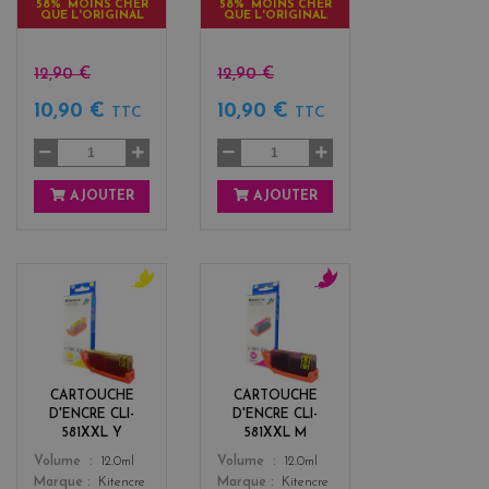
58% MOINS CHER
58% MOINS CHER
QUE L'ORIGINAL
QUE L'ORIGINAL
12,90 €
12,90 €
10,90 €
10,90 €
TTC
TTC
AJOUTER
AJOUTER
y
m
e
a
l
g
l
e
o
n
CARTOUCHE
CARTOUCHE
w
t
D'ENCRE CLI-
D'ENCRE CLI-
a
581XXL Y
581XXL M
Color
Color
Volume
12.0ml
Volume
12.0ml
Marque
Kitencre
Marque
Kitencre