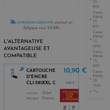
TS
9155
Canon
PIXMA
TS
partout en
LIVRAISON GRATUITE
6151
Belgique sous 24/48h
Canon
PIXMA
L'ALTERNATIVE
TS
6250
AVANTAGEUSE ET
Canon
COMPATIBLE
PIXMA
TS
6150
10,90 €
CARTOUCHE
Canon
c
PIXMA
D'ENCRE
y
TR
CLI-581XXL C
12,90 €
a
7550
n
Plus
51% MOINS
color
volume
12.0ml
CHER
QUE
Marque
Kitencre
L'ORIGINAL