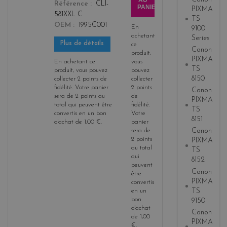
AU
Référence
CLI-
PANIER
PIXMA
581XXL C
TS
OEM
1995C001
En
9100
achetant
Series
Plus de détails
ce
Canon
produit,
PIXMA
En achetant ce
vous
TS
produit, vous pouvez
pouvez
8150
collecter
2
points de
collecter
fidélité
. Votre panier
2
points
Canon
sera de
2
points
au
de
PIXMA
total qui peuvent être
fidélité
.
TS
convertis en un bon
Votre
8151
d'achat de
1,00 €
.
panier
Canon
sera de
2
points
PIXMA
au total
TS
qui
8152
peuvent
Canon
être
PIXMA
convertis
TS
en un
bon
9150
d'achat
Canon
de
1,00
PIXMA
€
.