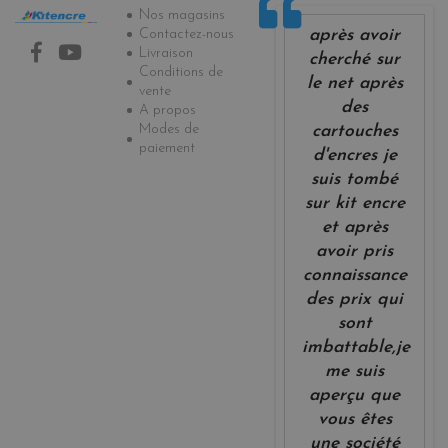
Informations
Nos magasins
après avoir
Contactez-nous
Livraison
cherché sur
Conditions de
le net après
vente
des
A propos
Modes de
cartouches
paiement
d'encres je
suis tombé
sur kit encre
et après
avoir pris
connaissance
des prix qui
sont
imbattable,je
me suis
aperçu que
vous êtes
une société