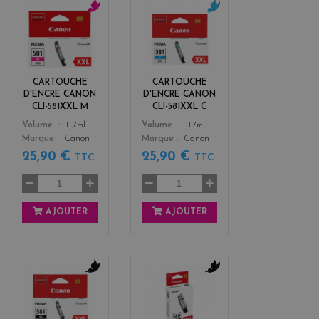
m
c
a
y
g
a
e
n
n
CARTOUCHE
CARTOUCHE
t
D'ENCRE CANON
D'ENCRE CANON
a
CLI-581XXL M
CLI-581XXL C
Color
Color
Volume
11.7ml
Volume
11.7ml
Marque
Canon
Marque
Canon
25,90 €
25,90 €
TTC
TTC
AJOUTER
AJOUTER
b
b
l
l
a
a