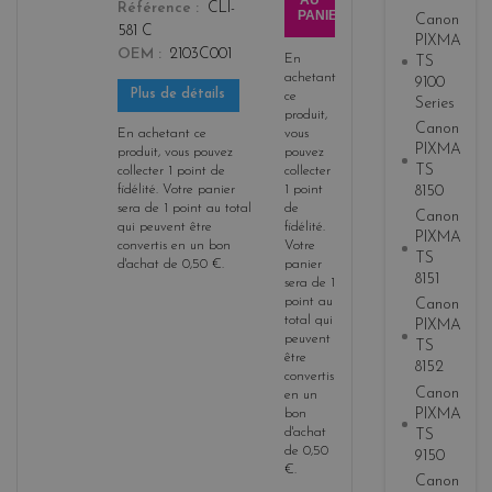
AU
Référence
CLI-
PANIER
Canon
581 C
PIXMA
OEM
2103C001
En
TS
achetant
9100
Plus de détails
ce
Series
produit,
Canon
En achetant ce
vous
PIXMA
produit, vous pouvez
pouvez
TS
collecter
1
point de
collecter
fidélité
. Votre panier
1
point
8150
sera de
1
point
au total
de
Canon
qui peuvent être
fidélité
.
PIXMA
convertis en un bon
Votre
TS
d'achat de
0,50 €
.
panier
8151
sera de
1
point
au
Canon
total qui
PIXMA
peuvent
TS
être
8152
convertis
Canon
en un
PIXMA
bon
d'achat
TS
de
0,50
9150
€
.
Canon