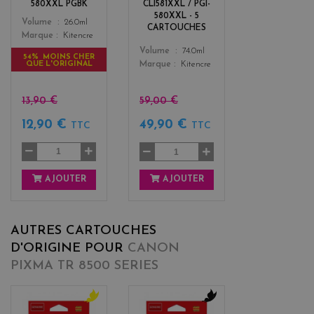
3
580XXL PGBK
CLI581XXL / PGI-
580XXL - 5
Color
Volume
26.0ml
CARTOUCHES
Marque
Kitencre
Color
Volume
74.0ml
54% MOINS CHER
QUE L'ORIGINAL
Marque
Kitencre
13,90 €
59,00 €
12,90 €
49,90 €
TTC
TTC
AJOUTER
AJOUTER
AUTRES CARTOUCHES
D'ORIGINE POUR
CANON
PIXMA TR 8500 SERIES
y
b