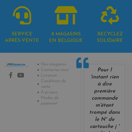
SERVICE
8 MAGASINS
RECYCLEZ
APRÈS-VENTE
EN BELGIQUE
SOLIDAIRE
Informations
Nos magasins
Pour l
Contactez-nous
Livraison
'instant rien
Conditions de
à dire
vente
première
A propos
Modes de
commande
paiement
m'étant
trompé dans
le N° de
cartouche j '