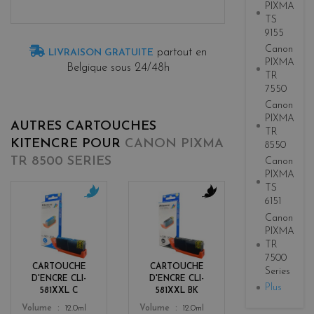
PIXMA
TS
9155
Canon
partout en
LIVRAISON GRATUITE
PIXMA
Belgique sous 24/48h
TR
7550
Canon
PIXMA
AUTRES CARTOUCHES
TR
KITENCRE POUR
CANON PIXMA
8550
TR 8500 SERIES
Canon
PIXMA
TS
6151
c
b
Canon
y
l
PIXMA
a
a
TR
n
c
7500
k
CARTOUCHE
CARTOUCHE
Series
D'ENCRE CLI-
D'ENCRE CLI-
Plus
581XXL C
581XXL BK
Color
Color
Volume
12.0ml
Volume
12.0ml