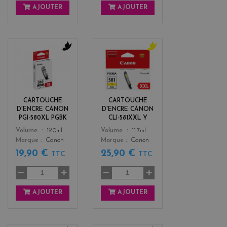
AJOUTER
AJOUTER
b
y
l
e
a
l
c
l
k
o
CARTOUCHE
CARTOUCHE
w
D'ENCRE CANON
D'ENCRE CANON
PGI-580XL PGBK
CLI-581XXL Y
Color
Color
Volume
19.0ml
Volume
11.7ml
Marque
Canon
Marque
Canon
19,90 €
25,90 €
TTC
TTC
AJOUTER
AJOUTER