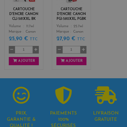
c
c
k
k
CARTOUCHE
CARTOUCHE
D'ENCRE CANON
D'ENCRE CANON
CLI-581XXL BK
PGI-580XXL PGBK
Color
Color
Volume
11.7ml
Volume
25.7ml
Marque
Canon
Marque
Canon
25,90 €
27,90 €
TTC
TTC
AJOUTER
AJOUTER
PRIX,
PAIEMENTS
LIVRAISON
GARANTIE &
100%
GRATUITE
QUALITÉ !
SÉCURISÉS