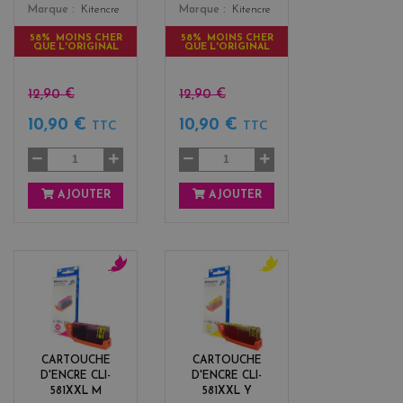
Marque
Kitencre
Marque
Kitencre
58% MOINS CHER
58% MOINS CHER
QUE L'ORIGINAL
QUE L'ORIGINAL
12,90 €
12,90 €
10,90 €
10,90 €
TTC
TTC
AJOUTER
AJOUTER
m
y
a
e
g
l
e
l
n
o
CARTOUCHE
CARTOUCHE
t
w
D'ENCRE CLI-
D'ENCRE CLI-
a
581XXL M
581XXL Y