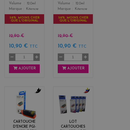
Color
Color
Volume
12.0ml
Volume
12.0ml
Marque
Kitencre
Marque
Kitencre
58% MOINS CHER
58% MOINS CHER
QUE L'ORIGINAL
QUE L'ORIGINAL
12,90 €
12,90 €
10,90 €
10,90 €
TTC
TTC
AJOUTER
AJOUTER
b
b
l
l
a
a
c
c
k
k
CARTOUCHE
LOT
+
D'ENCRE PGI-
CARTOUCHES