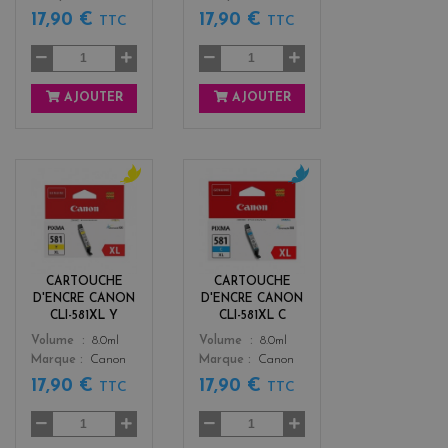
17,90 €
17,90 €
TTC
TTC
AJOUTER
AJOUTER
y
c
e
y
l
a
l
n
o
CARTOUCHE
CARTOUCHE
w
D'ENCRE CANON
D'ENCRE CANON
CLI-581XL Y
CLI-581XL C
Color
Color
Volume
8.0ml
Volume
8.0ml
Marque
Canon
Marque
Canon
17,90 €
17,90 €
TTC
TTC