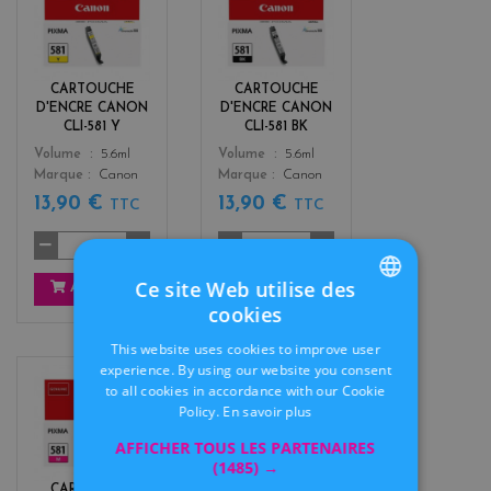
e
l
l
a
l
c
o
k
CARTOUCHE
CARTOUCHE
w
D'ENCRE CANON
D'ENCRE CANON
CLI-581 Y
CLI-581 BK
Color
Color
Volume
5.6ml
Volume
5.6ml
Marque
Canon
Marque
Canon
13,90 €
13,90 €
TTC
TTC
Ce site Web utilise des
AJOUTER
AJOUTER
cookies
FRENCH
This website uses cookies to improve user
DUTCH
experience. By using our website you consent
to all cookies in accordance with our Cookie
m
b
Policy.
En savoir plus
a
l
g
a
AFFICHER TOUS LES PARTENAIRES
e
c
(1485) →
n
k
CARTOUCHE
CARTOUCHE