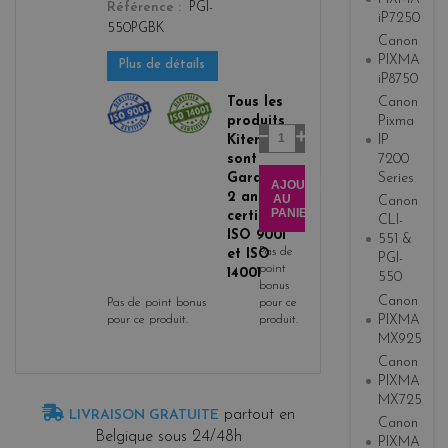
Référence
PGI-
iP7250
550PGBK
Canon
PIXMA
Plus de détails
iP8750
Tous les
Canon
produits
Pixma
Quantité
Kitencre
IP
sont
7200
Garantis
Series
AJOUTER
2 ans,
AU
Canon
PANIER
certifiés
CLI-
ISO 9001
551 &
Pas de
et ISO
PGI-
point
14001
550
bonus
Canon
Pas de point bonus
pour ce
PIXMA
pour ce produit.
produit.
MX925
Canon
PIXMA
MX725
partout en
LIVRAISON GRATUITE
Canon
Belgique sous 24/48h
PIXMA