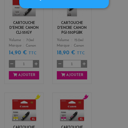
r
l
i
a
s
c
k
CARTOUCHE
CARTOUCHE
D'ENCRE CANON
D'ENCRE CANON
CLI-551GY
PGI-550PGBK
Color
Color
Volume
7.0ml
Volume
15.0ml
Marque
Canon
Marque
Canon
14,90 €
18,90 €
TTC
TTC
AJOUTER
AJOUTER
y
m
e
a
l
g
l
e
o
n
CARTOUCHE
CARTOUCHE