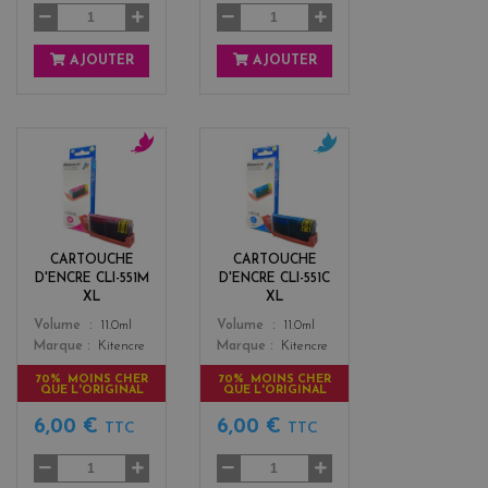
AJOUTER
AJOUTER
m
c
a
y
g
a
e
n
n
CARTOUCHE
CARTOUCHE
t
D'ENCRE CLI-551M
D'ENCRE CLI-551C
a
XL
XL
Color
Color
Volume
11.0ml
Volume
11.0ml
Marque
Kitencre
Marque
Kitencre
70% MOINS CHER
70% MOINS CHER
QUE L'ORIGINAL
QUE L'ORIGINAL
6,00 €
6,00 €
TTC
TTC