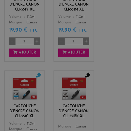
w
t
D'ENCRE CANON
D'ENCRE CANON
a
CLI-551Y XL
CLI-551M XL
Color
Color
Volume
11.0ml
Volume
11.0ml
Marque
Canon
Marque
Canon
19,90 €
19,90 €
TTC
TTC
AJOUTER
AJOUTER
c
b
y
l
a
a
n
c
k
CARTOUCHE
CARTOUCHE
D'ENCRE CANON
D'ENCRE CANON
CLI-551C XL
CLI-551BK XL
Color
Volume
11.0ml
Color
Marque
Canon
Marque
Canon