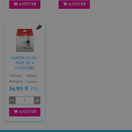
AJOUTER
AJOUTER
b
l
a
c
k
CANON CLI-551 -
+
PACK DE 4
3
COULEURS
Color
Volume
28.0ml
Marque
Canon
54,90 €
TTC
AJOUTER