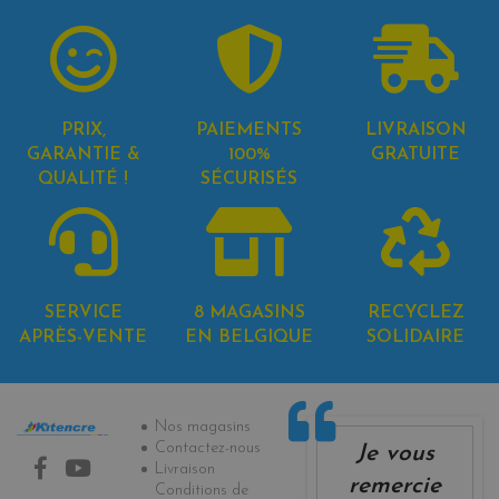
PRIX,
PAIEMENTS
LIVRAISON
GARANTIE &
100%
GRATUITE
QUALITÉ !
SÉCURISÉS
SERVICE
8 MAGASINS
RECYCLEZ
APRÈS-VENTE
EN BELGIQUE
SOLIDAIRE
Informations
Nos magasins
Contactez-nous
Je vous
Livraison
remercie
Conditions de