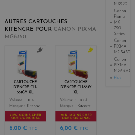
MX920
Canon
Pixma
AUTRES CARTOUCHES
MX
720
KITENCRE POUR
CANON PIXMA
Series
MG6350
Canon
PIXMA
MG5450
g
y
Canon
r
e
PIXMA
i
l
MG6350
s
l
Plus
o
CARTOUCHE
CARTOUCHE
w
D'ENCRE CLI-
D'ENCRE CLI-551Y
551GY XL
XL
Color
Color
Volume
11.0ml
Volume
11.0ml
Marque
Kitencre
Marque
Kitencre
70% MOINS CHER
70% MOINS CHER
QUE L'ORIGINAL
QUE L'ORIGINAL
6,00 €
6,00 €
TTC
TTC