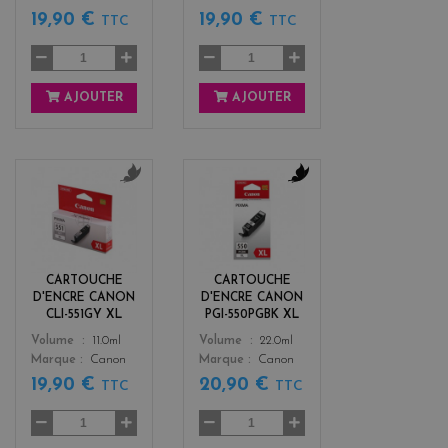
19,90 €
19,90 €
TTC
TTC
AJOUTER
AJOUTER
g
b
r
l
i
a
s
c
k
CARTOUCHE
CARTOUCHE
D'ENCRE CANON
D'ENCRE CANON
CLI-551GY XL
PGI-550PGBK XL
Color
Color
Volume
11.0ml
Volume
22.0ml
Marque
Canon
Marque
Canon
19,90 €
20,90 €
TTC
TTC