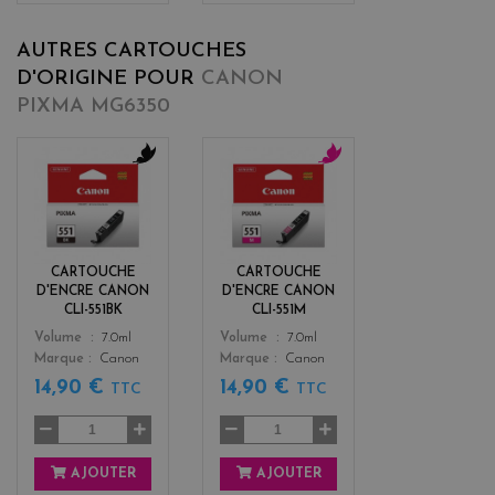
AUTRES CARTOUCHES
D'ORIGINE POUR
CANON
PIXMA MG6350
b
m
l
a
a
g
c
e
k
n
CARTOUCHE
CARTOUCHE
t
D'ENCRE CANON
D'ENCRE CANON
a
CLI-551BK
CLI-551M
Color
Color
Volume
7.0ml
Volume
7.0ml
Marque
Canon
Marque
Canon
14,90 €
14,90 €
TTC
TTC
AJOUTER
AJOUTER