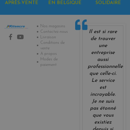
APRÈS-VENTE
EN BELGIQUE
SOLIDAIRE
Informations
Nos magasins
Il est si rare
Contactez-nous
Livraison
de trouver
Conditions de
une
vente
entreprise
A propos
Modes de
aussi
paiement
professionnelle
que celle-ci.
Le service
est
incroyable.
Je ne suis
pas étonné
que vous
existiez
depuis si