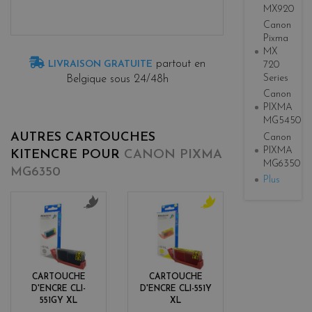
MX920
Canon
Pixma
MX
partout en
LIVRAISON GRATUITE
720
Series
Belgique sous 24/48h
Canon
PIXMA
MG5450
AUTRES CARTOUCHES
Canon
PIXMA
KITENCRE POUR
CANON PIXMA
MG6350
MG6350
Plus
g
y
r
e
i
l
s
l
o
CARTOUCHE
CARTOUCHE
w
D'ENCRE CLI-
D'ENCRE CLI-551Y
551GY XL
XL