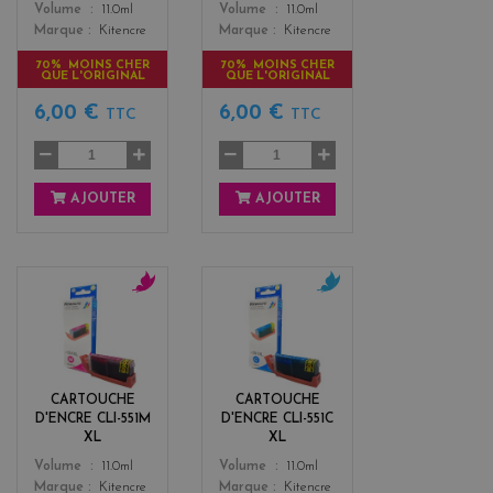
Color
Color
Volume
11.0ml
Volume
11.0ml
Marque
Kitencre
Marque
Kitencre
70% MOINS CHER
70% MOINS CHER
QUE L'ORIGINAL
QUE L'ORIGINAL
6,00 €
6,00 €
TTC
TTC
AJOUTER
AJOUTER
m
c
a
y
g
a
e
n
n
CARTOUCHE
CARTOUCHE
t
D'ENCRE CLI-551M
D'ENCRE CLI-551C
a
XL
XL
Color
Color
Volume
11.0ml
Volume
11.0ml
Marque
Kitencre
Marque
Kitencre