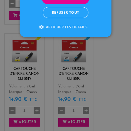
REFUSER TOUT
AJOUTER
AJOUTER
AFFICHER LES DÉTAILS
y
c
e
y
l
a
l
n
o
CARTOUCHE
CARTOUCHE
w
D'ENCRE CANON
D'ENCRE CANON
CLI-551Y
CLI-551C
Color
Color
Volume
7.0ml
Volume
7.0ml
Marque
Canon
Marque
Canon
14,90 €
14,90 €
TTC
TTC
AJOUTER
AJOUTER