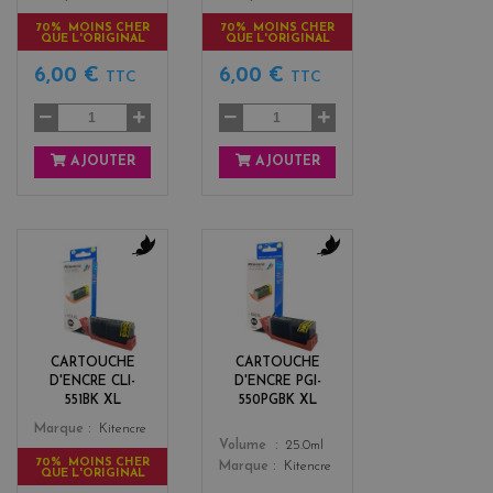
70% MOINS CHER
70% MOINS CHER
QUE L'ORIGINAL
QUE L'ORIGINAL
6,00 €
6,00 €
TTC
TTC
AJOUTER
AJOUTER
b
b
l
l
a
a
c
c
k
k
CARTOUCHE
CARTOUCHE
D'ENCRE CLI-
D'ENCRE PGI-
551BK XL
550PGBK XL
Color
Marque
Kitencre
Color
Volume
25.0ml
70% MOINS CHER
Marque
Kitencre
QUE L'ORIGINAL