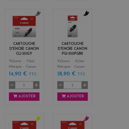
g
b
r
l
i
a
s
c
k
CARTOUCHE
CARTOUCHE
D'ENCRE CANON
D'ENCRE CANON
CLI-551GY
PGI-550PGBK
Color
Color
Volume
7.0ml
Volume
15.0ml
Marque
Canon
Marque
Canon
14,90 €
18,90 €
TTC
TTC
AJOUTER
AJOUTER
y
m