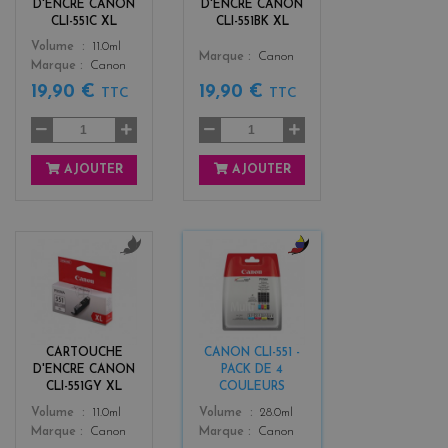
D'ENCRE CANON
D'ENCRE CANON
CLI-551C XL
CLI-551BK XL
Color
Volume
11.0ml
Color
Marque
Canon
Marque
Canon
19,90 €
19,90 €
TTC
TTC
AJOUTER
AJOUTER
g
b
r
l
i
a
s
c
k
CARTOUCHE
CANON CLI-551 -
+
D'ENCRE CANON
PACK DE 4
3
CLI-551GY XL
COULEURS
Color
Color
Volume
11.0ml
Volume
28.0ml
Marque
Canon
Marque
Canon