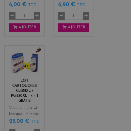
6,00 €
6,90 €
TTC
TTC
AJOUTER
AJOUTER
b
l
a
c
k
LOT
+
CARTOUCHES
3
CLI551XL /
PGI550XL - 4 + 1
GRATIS
Color
Volume
73.0ml
Marque
Kitencre
25,00 €
TTC