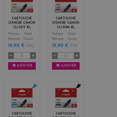
e
a
l
g
l
e
o
n
CARTOUCHE
CARTOUCHE
w
t
D'ENCRE CANON
D'ENCRE CANON
a
CLI-551Y XL
CLI-551M XL
Color
Color
Volume
11.0ml
Volume
11.0ml
Marque
Canon
Marque
Canon
19,90 €
19,90 €
TTC
TTC
AJOUTER
AJOUTER
c
b
y
l
a
a
n
c
k
CARTOUCHE
CARTOUCHE