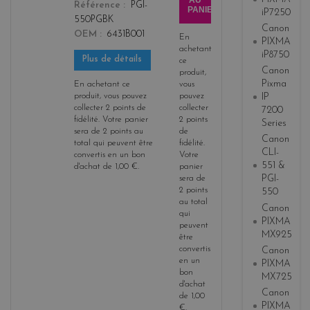
AU
Référence
PGI-
PANIER
iP7250
550PGBK
Canon
OEM
6431B001
En
PIXMA
achetant
iP8750
Plus de détails
ce
Canon
produit,
Pixma
En achetant ce
vous
produit, vous pouvez
pouvez
IP
collecter
2
points de
collecter
7200
fidélité
. Votre panier
2
points
Series
sera de
2
points
au
de
Canon
total qui peuvent être
fidélité
.
CLI-
convertis en un bon
Votre
551 &
d'achat de
1,00 €
.
panier
PGI-
sera de
2
points
550
au total
Canon
qui
PIXMA
peuvent
MX925
être
convertis
Canon
en un
PIXMA
bon
MX725
d'achat
Canon
de
1,00
PIXMA
€
.