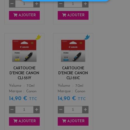
AJOUTER
AJOUTER
y
c
e
y
l
a
l
n
o
CARTOUCHE
CARTOUCHE
w
D'ENCRE CANON
D'ENCRE CANON
CLI-551Y
CLI-551C
Color
Color
Volume
7.0ml
Volume
7.0ml
Marque
Canon
Marque
Canon
14,90 €
14,90 €
TTC
TTC
AJOUTER
AJOUTER