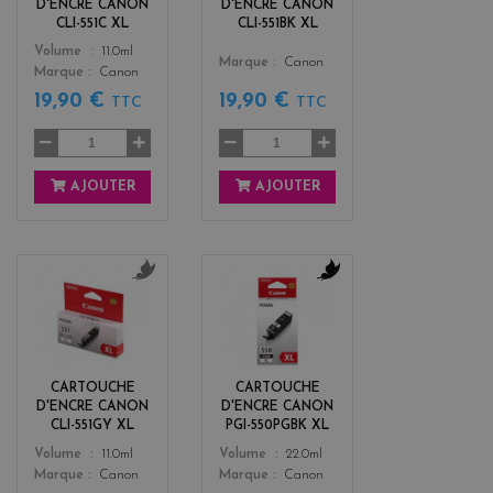
D'ENCRE CANON
D'ENCRE CANON
CLI-551C XL
CLI-551BK XL
Color
Volume
11.0ml
Color
Marque
Canon
Marque
Canon
19,90 €
19,90 €
TTC
TTC
AJOUTER
AJOUTER
g
b
r
l
i
a
s
c
k
CARTOUCHE
CARTOUCHE
D'ENCRE CANON
D'ENCRE CANON
CLI-551GY XL
PGI-550PGBK XL
Color
Color
Volume
11.0ml
Volume
22.0ml
Marque
Canon
Marque
Canon