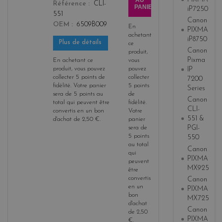
AU
Référence
CLI-
PANIER
iP7250
551
Canon
OEM
6509B009
En
PIXMA
achetant
iP8750
Plus de détails
ce
Canon
produit,
Pixma
En achetant ce
vous
produit, vous pouvez
pouvez
IP
collecter
5
points de
collecter
7200
fidélité
. Votre panier
5
points
Series
sera de
5
points
au
de
Canon
total qui peuvent être
fidélité
.
CLI-
convertis en un bon
Votre
551 &
d'achat de
2,50 €
.
panier
PGI-
sera de
5
points
550
au total
Canon
qui
PIXMA
peuvent
MX925
être
convertis
Canon
en un
PIXMA
bon
MX725
d'achat
Canon
de
2,50
PIXMA
€
.