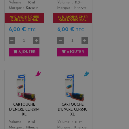
Color
Color
Volume
11.0ml
Volume
11.0ml
Marque
Kitencre
Marque
Kitencre
70% MOINS CHER
70% MOINS CHER
QUE L'ORIGINAL
QUE L'ORIGINAL
6,00 €
6,00 €
TTC
TTC
AJOUTER
AJOUTER
m
c
a
y
g
a
e
n
n
CARTOUCHE
CARTOUCHE
t
D'ENCRE CLI-551M
D'ENCRE CLI-551C
a
XL
XL
Color
Color
Volume
11.0ml
Volume
11.0ml
Marque
Kitencre
Marque
Kitencre