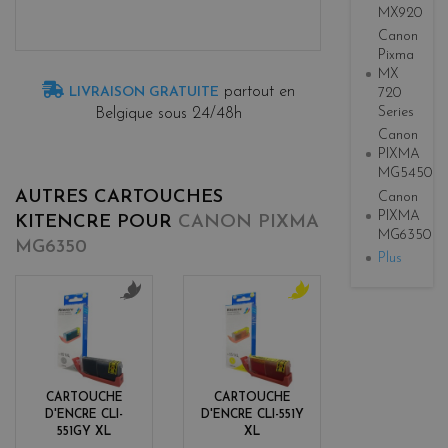
MX920
Canon
Pixma
MX
partout en
LIVRAISON GRATUITE
720
Series
Belgique sous 24/48h
Canon
PIXMA
MG5450
AUTRES CARTOUCHES
Canon
PIXMA
KITENCRE POUR
CANON PIXMA
MG6350
MG6350
Plus
g
y
r
e
i
l
s
l
o
CARTOUCHE
CARTOUCHE
w
D'ENCRE CLI-
D'ENCRE CLI-551Y
551GY XL
XL