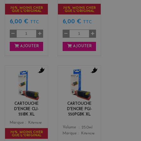
70% MOINS CHER
70% MOINS CHER
QUE L'ORIGINAL
QUE L'ORIGINAL
6,00 €
6,00 €
TTC
TTC
AJOUTER
AJOUTER
b
b
l
l
a
a
c
c
k
k
CARTOUCHE
CARTOUCHE
D'ENCRE CLI-
D'ENCRE PGI-
551BK XL
550PGBK XL
Color
Marque
Kitencre
Color
Volume
25.0ml
70% MOINS CHER
Marque
Kitencre
QUE L'ORIGINAL