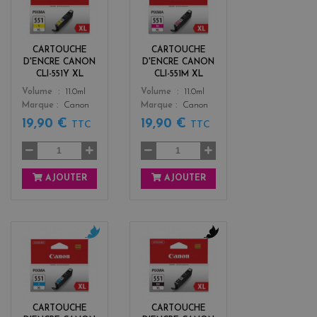
e
a
l
g
l
e
o
n
CARTOUCHE
CARTOUCHE
w
t
D'ENCRE CANON
D'ENCRE CANON
a
CLI-551Y XL
CLI-551M XL
Color
Color
Volume
11.0ml
Volume
11.0ml
Marque
Canon
Marque
Canon
19,90 €
19,90 €
TTC
TTC
AJOUTER
AJOUTER
c
b
y
l
a
a
n
c
k
CARTOUCHE
CARTOUCHE