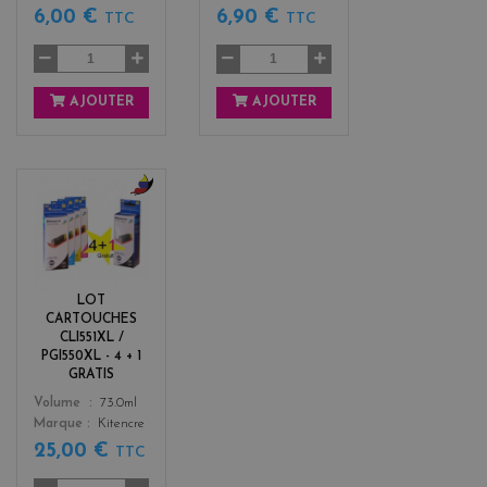
6,00 €
6,90 €
TTC
TTC
AJOUTER
AJOUTER
b
l
a
c
k
LOT
+
CARTOUCHES
3
CLI551XL /
PGI550XL - 4 + 1
GRATIS
Color
Volume
73.0ml
Marque
Kitencre
25,00 €
TTC