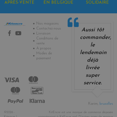
APRÈS-VENTE
EN BELGIQUE
SOLIDAIRE
Informations
Nos magasins
Contactez-nous
Aussi tôt
Livraison
commander,
Conditions de
vente
le
A propos
lendemain
Modes de
paiement
déjà
livrée
super
service.
Karim,
bruxelles
©2026 -
KitEncre est une marque de commerce déposée
Kitencre |
appartenant à KitEncre sprl. D’autres noms de marque