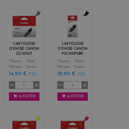
g
b
r
l
i
a
s
c
k
CARTOUCHE
CARTOUCHE
D'ENCRE CANON
D'ENCRE CANON
CLI-551GY
PGI-550PGBK
Color
Color
Volume
7.0ml
Volume
15.0ml
Marque
Canon
Marque
Canon
14,90 €
18,90 €
TTC
TTC
AJOUTER
AJOUTER
y
m