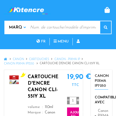
PAN
MOTS
Rech
CLÉS
MARQUES
FR
MENU
NL
HOME
CANON
CARTOUCHES
CANON - PIXMA IP
CARTOUCHE D'ENCRE CANON CLI-551Y XL
CANON PIXMA IP7250
19,90 €
CANON
CARTOUCHE
PIXMA
y
D'ENCRE
TTC
IP7250
e
CANON CLI-
l
551Y XL
COMPATIBL
l
Quantité
AVEC
o
color
volume
11.0ml
w
Canon
AJOUTER
Marque
Canon
PIXMA