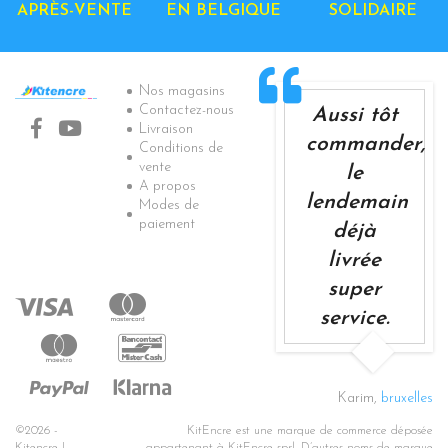
APRÈS-VENTE
EN BELGIQUE
SOLIDAIRE
Informations
Nos magasins
Contactez-nous
Aussi tôt
Livraison
commander,
Conditions de
vente
le
A propos
lendemain
Modes de
paiement
déjà
livrée
super
service.
Karim,
bruxelles
©2026 -
KitEncre est une marque de commerce déposée
Kitencre |
appartenant à KitEncre sprl. D’autres noms de marque