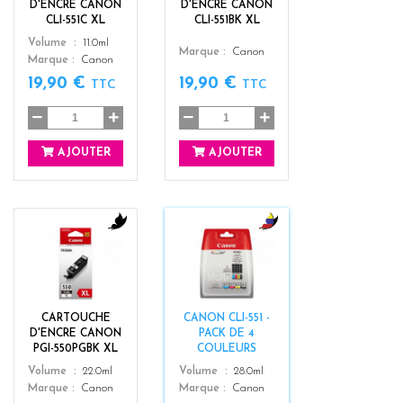
D'ENCRE CANON
D'ENCRE CANON
CLI-551C XL
CLI-551BK XL
Color
Volume
11.0ml
Color
Marque
Canon
Marque
Canon
19,90 €
19,90 €
TTC
TTC
AJOUTER
AJOUTER
b
b
l
l
a
a
c
c
k
k
CARTOUCHE
CANON CLI-551 -
+
D'ENCRE CANON
PACK DE 4
3
PGI-550PGBK XL
COULEURS
Color
Color
Volume
22.0ml
Volume
28.0ml
Marque
Canon
Marque
Canon