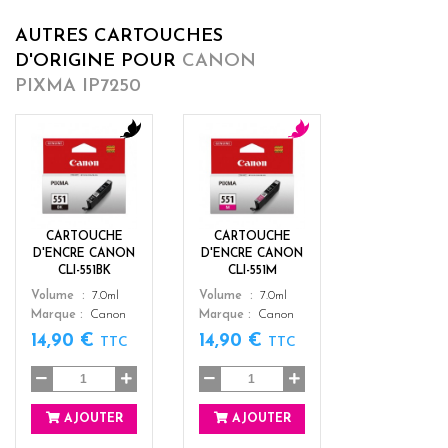
AUTRES CARTOUCHES
D'ORIGINE POUR
CANON
PIXMA IP7250
b
m
l
a
a
g
c
e
k
n
CARTOUCHE
CARTOUCHE
t
D'ENCRE CANON
D'ENCRE CANON
a
CLI-551BK
CLI-551M
Color
Color
Volume
7.0ml
Volume
7.0ml
Marque
Canon
Marque
Canon
14,90 €
14,90 €
TTC
TTC
AJOUTER
AJOUTER