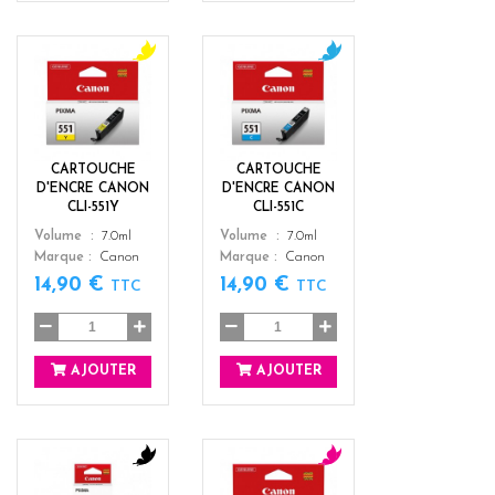
y
c
e
y
l
a
l
n
o
CARTOUCHE
CARTOUCHE
w
D'ENCRE CANON
D'ENCRE CANON
CLI-551Y
CLI-551C
Color
Color
Volume
7.0ml
Volume
7.0ml
Marque
Canon
Marque
Canon
14,90 €
14,90 €
TTC
TTC
AJOUTER
AJOUTER
b
m