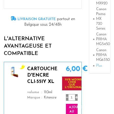
MX920
Canon
Pixma
MX
partout en
LIVRAISON GRATUITE
720
Belgique sous 24/48h
Series
Canon
L'ALTERNATIVE
PIXMA
MG5450
AVANTAGEUSE ET
Canon
COMPATIBLE
PIXMA
MG6350
Plus
6,00 €
CARTOUCHE
y
D'ENCRE
e
70% MOINS
CLI-551Y XL
CHER
l
QUE
L'ORIGINAL
l
color
volume
11.0ml
o
Marque
Kitencre
w
AJOUTER
AU