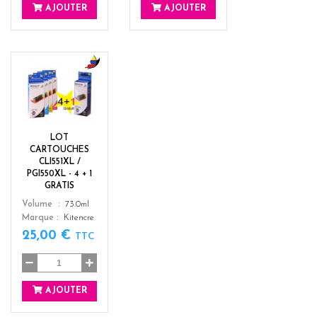
AJOUTER
AJOUTER
b
l
a
c
k
LOT
+
CARTOUCHES
3
CLI551XL /
PGI550XL - 4 + 1
GRATIS
Color
Volume
73.0ml
Marque
Kitencre
25,00 €
TTC
AJOUTER