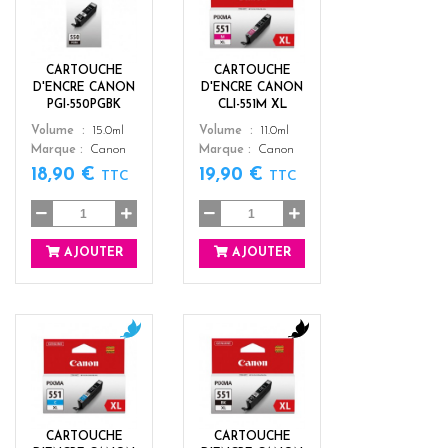
l
a
a
g
c
e
k
n
CARTOUCHE
CARTOUCHE
t
D'ENCRE CANON
D'ENCRE CANON
a
PGI-550PGBK
CLI-551M XL
Color
Color
Volume
15.0ml
Volume
11.0ml
Marque
Canon
Marque
Canon
18,90 €
19,90 €
TTC
TTC
AJOUTER
AJOUTER
c
b
y
l
a
a
n
c
k
CARTOUCHE
CARTOUCHE