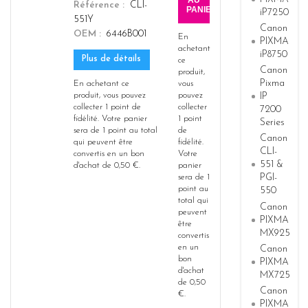
AU
Référence
CLI-
PANIER
iP7250
551Y
Canon
OEM
6446B001
En
PIXMA
achetant
iP8750
Plus de détails
ce
Canon
produit,
Pixma
En achetant ce
vous
produit, vous pouvez
pouvez
IP
collecter
1
point de
collecter
7200
fidélité
. Votre panier
1
point
Series
sera de
1
point
au total
de
Canon
qui peuvent être
fidélité
.
CLI-
convertis en un bon
Votre
551 &
d'achat de
0,50 €
.
panier
PGI-
sera de
1
point
au
550
total qui
Canon
peuvent
PIXMA
être
MX925
convertis
en un
Canon
bon
PIXMA
d'achat
MX725
de
0,50
Canon
€
.
PIXMA