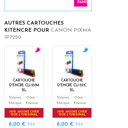
PANIER
AUTRES CARTOUCHES
KITENCRE POUR
CANON PIXMA
IP7250
m
c
a
y
g
a
e
n
n
CARTOUCHE
CARTOUCHE
t
D'ENCRE CLI-551M
D'ENCRE CLI-551C
a
XL
XL
Color
Color
Volume
11.0ml
Volume
11.0ml
Marque
Kitencre
Marque
Kitencre
70% MOINS CHER
70% MOINS CHER
QUE L'ORIGINAL
QUE L'ORIGINAL
6,00 €
6,00 €
TTC
TTC