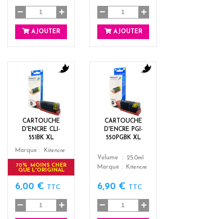
AJOUTER
AJOUTER
b
b
l
l
a
a
c
c
k
k
CARTOUCHE
CARTOUCHE
D'ENCRE CLI-
D'ENCRE PGI-
551BK XL
550PGBK XL
Color
Marque
Kitencre
Color
Volume
25.0ml
70% MOINS CHER
Marque
Kitencre
QUE L'ORIGINAL
6,00 €
6,90 €
TTC
TTC