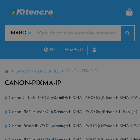
PAN
MOTS
Rech
CLÉS
MARQUES
FR
MENU
NL
HOME
CANON - PIXMA IP
CANON
CARTOUCHES
CANON-PIXMA-IP
Canon CLI-551 & PGI-550 (20)
Canon PIXMA iP3000x (12)
Canon PIXMA iP62
Canon PIXMA iP8750 (20)
Canon PIXMA iP5200R (12)
Canon CL-546 (5)
Canon Pixma IP 7200 Series (17)
Canon PIXMA iP6700D (12)
Canon PIXMA iP220