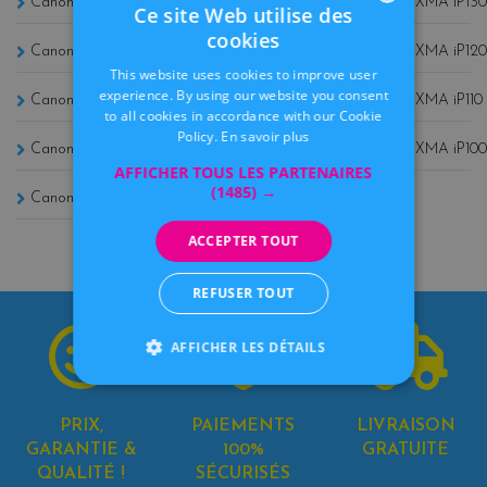
Canon PIXMA IP4950 (13)
Canon PIXMA iP2850 (8)
Canon PIXMA iP130
Ce site Web utilise des
cookies
FRENCH
Canon PIXMA iP4850 (13)
Canon PIXMA iP2000 (6)
Canon PIXMA iP120
This website uses cookies to improve user
DUTCH
experience. By using our website you consent
Canon PIXMA iP4600 (12)
Canon PIXMA IP2702 (6)
Canon PIXMA iP110 
to all cookies in accordance with our Cookie
Policy.
En savoir plus
Canon Imageprograf Pro 1000 (12)
Canon PIXMA iP2700 (6)
Canon PIXMA iP100
AFFICHER TOUS LES PARTENAIRES
(1485) →
Canon PIXMA iP3600 (12)
Canon PIXMA iP6210D (5)
ACCEPTER TOUT
REFUSER TOUT
AFFICHER LES DÉTAILS
PRIX,
PAIEMENTS
LIVRAISON
GARANTIE &
100%
GRATUITE
QUALITÉ !
SÉCURISÉS