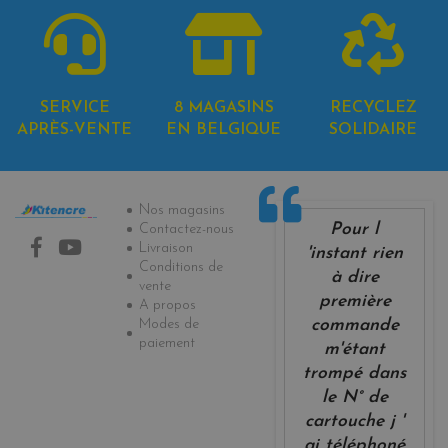
SERVICE
8 MAGASINS
RECYCLEZ
APRÈS-VENTE
EN BELGIQUE
SOLIDAIRE
Informations
Nos magasins
Pour l
Contactez-nous
Livraison
'instant rien
Conditions de
à dire
vente
première
A propos
Modes de
commande
paiement
m'étant
trompé dans
le N° de
cartouche j '
ai téléphoné