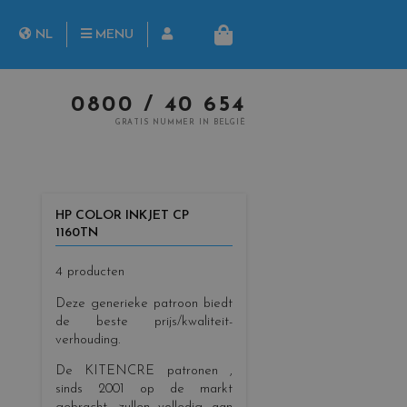
rch
NL
MENU
MANDJE
FR
0800 / 40 654
GRATIS NUMMER IN BELGIË
HP COLOR INKJET CP
1160TN
4 producten
Deze generieke patroon biedt
de beste prijs/kwaliteit-
verhouding.
De KITENCRE patronen
,
sinds 2001 op de markt