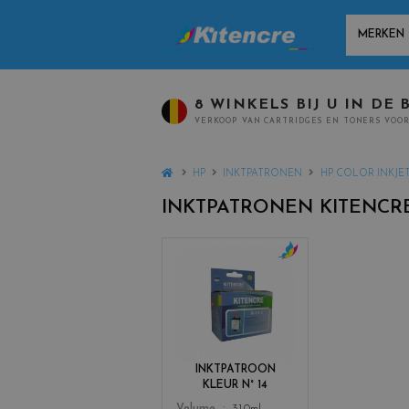
MANUFACT
8 WINKELS BIJ U IN DE 
VERKOOP VAN CARTRIDGES EN TONERS VOOR
HOME
HP
INKTPATRONEN
HP COLOR INKJET
INKTPATRONEN KITENCR
c
o
l
o
r
s
INKTPATROON
_
KLEUR N° 14
c
Color
Volume
31.0ml