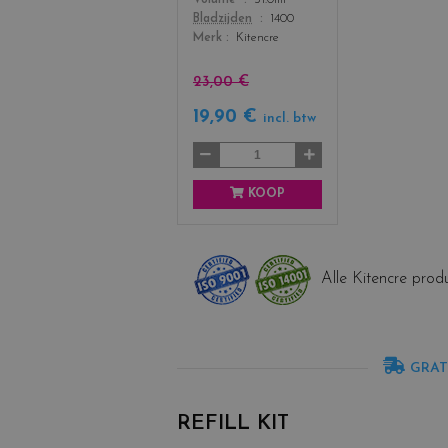
o
Bladzijden
1400
l
Merk
Kitencre
o
r
s
23,00 €
19,90 €
incl. btw
KOOP
Alle Kitencre produ
GRAT
REFILL KIT