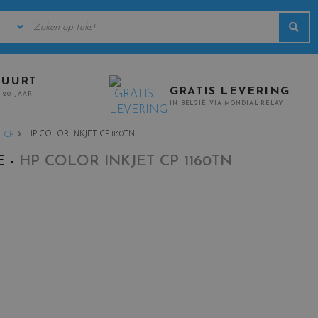
KEYWORDS
Sea
URERS
BUURT
GRATIS LEVERING
 20 JAAR
IN BELGIË VIA MONDIAL RELAY
HP COLOR INKJET CP 1160TN
 CP
E -
HP COLOR INKJET CP 1160TN