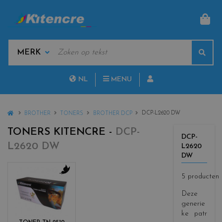
MAN
KEYWORDS
Sear
MANUFACTURERS
NL
MENU
FR
HOME
DCP-L2620 DW
BROTHER
TONERS
BROTHER DCP
TONERS KITENCRE -
DCP-
DCP-
L2620 DW
L2620
DW
5 producten
c
o
Deze
l
generie
o
ke patr
r