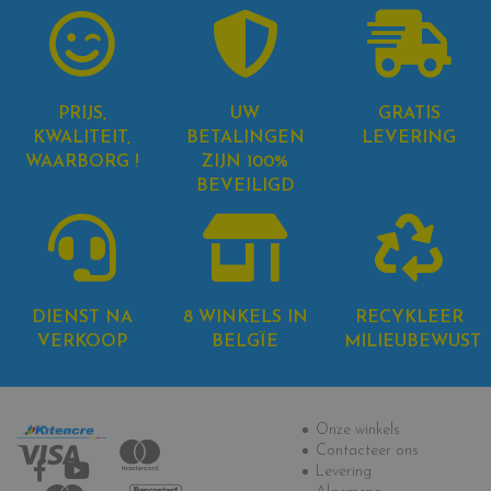
PRIJS,
UW
GRATIS
KWALITEIT,
BETALINGEN
LEVERING
WAARBORG !
ZIJN 100%
BEVEILIGD
DIENST NA
8 WINKELS IN
RECYKLEER
VERKOOP
BELGÏE
MILIEUBEWUST
Informatie
Onze winkels
Contacteer ons
Levering