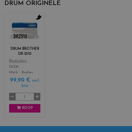
DRUM ORIGINELE
c
o
l
o
r
DRUM BROTHER
s
DR-2510
_
Color
Bladzijden
b
15000
l
Merk
Brother
a
99,90 €
c
incl.
k
btw
KOOP