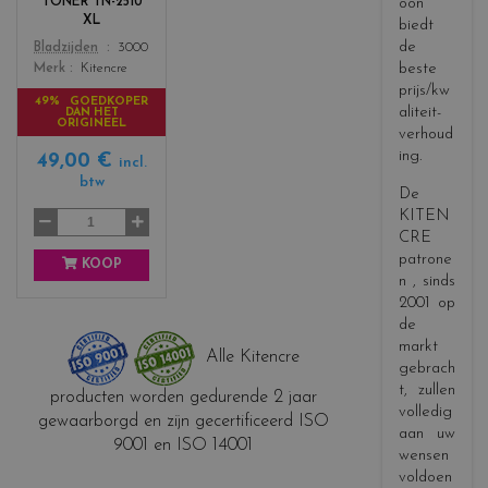
TONER TN-2510
oon
s
XL
biedt
_
de
Color
Bladzijden
3000
b
beste
Merk
Kitencre
l
prijs/kw
a
49% GOEDKOPER
aliteit-
DAN HET
c
ORIGINEEL
verhoud
k
ing.
49,00 €
incl.
btw
De
KITEN
CRE
patrone
KOOP
n
, sinds
2001 op
de
markt
Alle Kitencre
gebrach
t, zullen
producten worden gedurende 2 jaar
volledig
gewaarborgd en zijn gecertificeerd ISO
aan uw
9001 en ISO 14001
wensen
voldoen