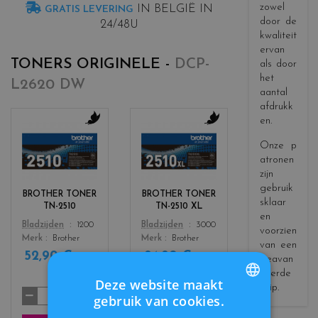
zowel
IN BELGIË IN
GRATIS LEVERING
door de
24/48U
kwaliteit
ervan
TONERS ORIGINELE -
DCP-
als door
het
L2620 DW
aantal
afdrukk
en.
c
c
Onze p
o
o
atronen
l
l
zijn
o
o
gebruik
r
r
BROTHER TONER
BROTHER TONER
sklaar
s
s
TN-2510
TN-2510 XL
_
_
en
Color
Color
Bladzijden
1200
Bladzijden
3000
b
b
voorzien
Merk
Brother
Merk
Brother
l
l
van een
52,90 €
94,90 €
a
a
incl.
incl.
geavan
c
c
btw
btw
ceerde
Deze website maakt
k
k
chip.
gebruik van cookies.
FRENCH