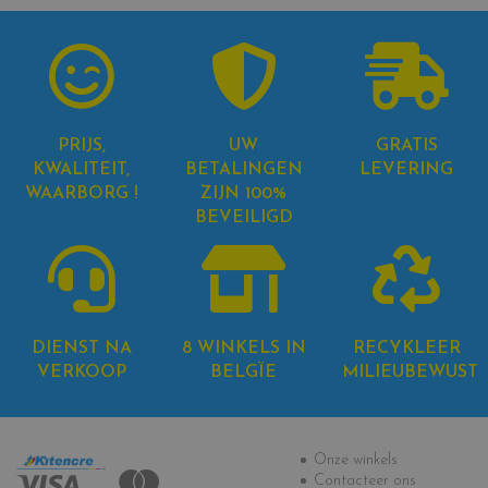
PRIJS,
UW
GRATIS
KWALITEIT,
BETALINGEN
LEVERING
WAARBORG !
ZIJN 100%
BEVEILIGD
DIENST NA
8 WINKELS IN
RECYKLEER
VERKOOP
BELGÏE
MILIEUBEWUST
Informatie
Onze winkels
Contacteer ons