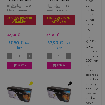
TONER TN-241M
TONER TN-241C
biedt
s
s
de
Color
Color
Bladzijden
1400
Bladzijden
1400
_
_
beste
Merk
Kitencre
Merk
Kitencre
m
c
prijs/kw
a
y
56% GOEDKOPER
56% GOEDKOPER
aliteit-
DAN HET
DAN HET
g
a
ORIGINEEL
ORIGINEEL
verhoud
e
n
ing.
n
t
48,30 €
48,30 €
De
a
KITEN
37,90 €
37,90 €
incl.
incl.
CRE
btw
btw
patrone
n
, sinds
2001 op
de
KOOP
KOOP
markt
gebrach
t, zullen
volledig
aan uw
c
c
o
o
wensen
l
l
voldoen
o
o
zowel