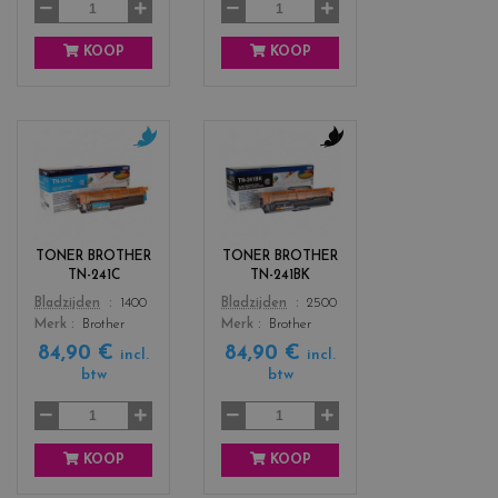
t
w
a
KOOP
KOOP
c
c
o
o
l
l
o
o
r
r
TONER BROTHER
TONER BROTHER
s
s
TN-241C
TN-241BK
_
_
Color
Color
Bladzijden
1400
Bladzijden
2500
c
b
Merk
Brother
Merk
Brother
y
l
84,90 €
84,90 €
a
a
incl.
incl.
n
c
btw
btw
k
KOOP
KOOP