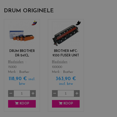
DRUM ORIGINELE
c
c
o
o
l
l
o
o
r
r
DRUM BROTHER
BROTHER MFC-
s
s
DR-241CL
9330 FUSER UNIT
_
_
Color
Color
Bladzijden
Bladzijden
b
b
15000
100000
l
l
Merk
Brother
Merk
Brother
a
a
118,90 €
363,90 €
c
c
incl.
k
k
btw
incl. btw
+
3
KOOP
KOOP