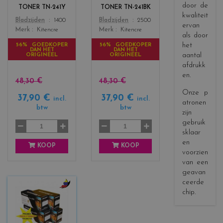
r
r
door de
TONER TN-241Y
TONER TN-241BK
s
s
kwaliteit
Color
Color
Bladzijden
1400
Bladzijden
2500
_
_
ervan
Merk
Kitencre
Merk
Kitencre
y
b
als door
e
l
het
56% GOEDKOPER
56% GOEDKOPER
DAN HET
DAN HET
l
a
aantal
ORIGINEEL
ORIGINEEL
l
c
afdrukk
o
k
en.
w
48,30 €
48,30 €
Onze p
37,90 €
37,90 €
incl.
incl.
atronen
btw
btw
zijn
gebruik
sklaar
en
KOOP
KOOP
voorzien
van een
geavan
ceerde
chip.
c
o
l