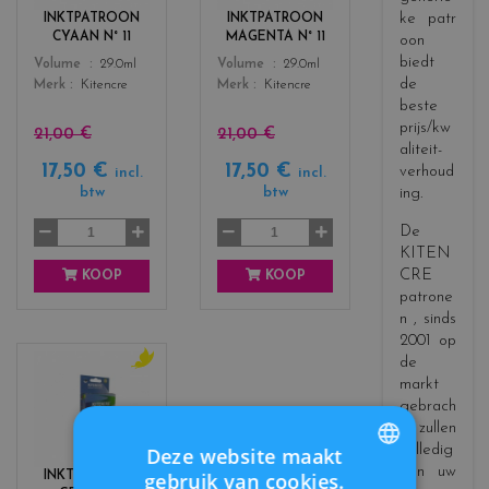
r
r
ke patr
INKTPATROON
INKTPATROON
s
s
CYAAN N° 11
MAGENTA N° 11
oon
_
_
biedt
Color
Color
Volume
29.0ml
Volume
29.0ml
c
m
de
Merk
Kitencre
Merk
Kitencre
y
a
beste
a
g
prijs/kw
n
e
21,00 €
21,00 €
aliteit-
n
17,50 €
17,50 €
verhoud
incl.
incl.
t
btw
btw
ing.
a
De
KITEN
CRE
KOOP
KOOP
patrone
n
, sinds
2001 op
de
markt
c
o
gebrach
l
t, zullen
o
volledig
Deze website maakt
r
aan uw
gebruik van cookies.
INKTPATROON
s