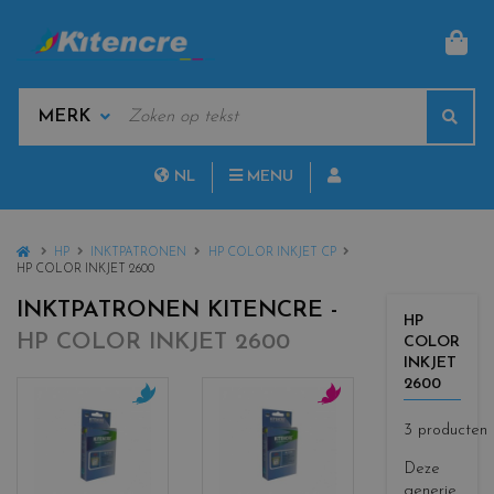
MAN
KEYWORDS
Sear
MANUFACTURERS
NL
MENU
FR
HOME
HP
INKTPATRONEN
HP COLOR INKJET CP
HP COLOR INKJET 2600
INKTPATRONEN KITENCRE -
HP
HP COLOR INKJET 2600
COLOR
INKJET
2600
c
c
3 producten
o
o
l
l
Deze
o
o
generie