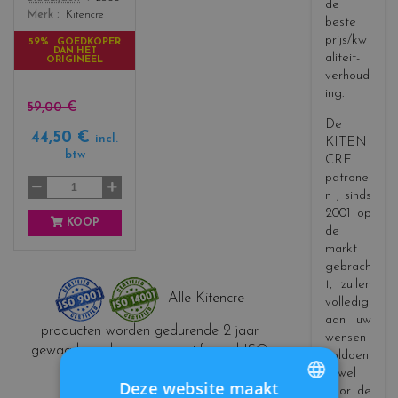
_
de
Merk
Kitencre
b
beste
l
prijs/kw
59% GOEDKOPER
DAN HET
a
aliteit-
ORIGINEEL
c
verhoud
k
ing.
59,00 €
De
44,50 €
incl.
KITEN
btw
CRE
patrone
n
, sinds
2001 op
KOOP
de
markt
gebrach
t, zullen
Alle Kitencre
volledig
aan uw
producten worden gedurende 2 jaar
wensen
gewaarborgd en zijn gecertificeerd ISO
voldoen
9001 en ISO 14001
zowel
Deze website maakt
door de