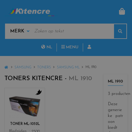
MAN
KEYWORDS
Sear
MANUFACTURERS
NL
MENU
FR
HOME
ML 1910
SAMSUNG
TONERS
SAMSUNG ML
TONERS KITENCRE -
ML 1910
ML 1910
3 producten
c
Deze
o
generie
l
ke patr
o
r
oon
TONER ML-1052L
s
biedt
Color
Bladzijden
2500