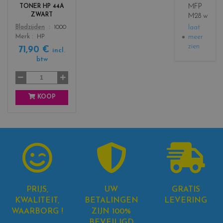
r
MFP
TONER HP 44A
s
ZWART
M28 w
_
laat
Color
Bladzijden
1000
b
meer
Merk
HP
l
zien
71,90 €
a
incl.
c
btw
k
KOOP
PRIJS,
UW
GRATIS
KWALITEIT,
BETALINGEN
LEVERING
WAARBORG !
ZIJN 100%
BEVEILIGD