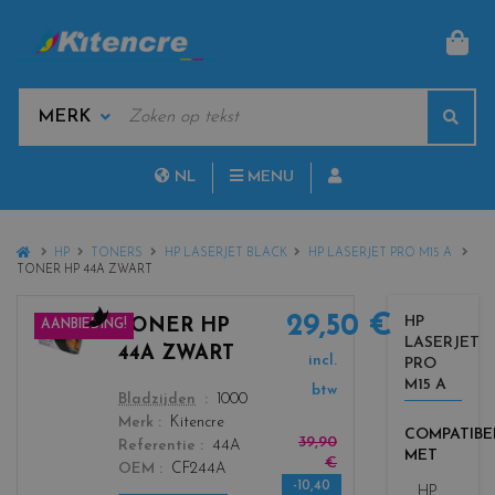
MAN
KEYWORDS
Sear
MANUFACTURERS
NL
MENU
FR
HOME
HP
TONERS
HP LASERJET BLACK
HP LASERJET PRO M15 A
TONER HP 44A ZWART
29,50 €
HP
TONER HP
AANBIEDING!
LASERJET
c
44A ZWART
incl.
PRO
o
M15 A
l
btw
color
Bladzijden
1000
o
Merk
Kitencre
COMPATIBE
r
39,90
Referentie
44A
MET
s
€
OEM
CF244A
_
-10,40
HP