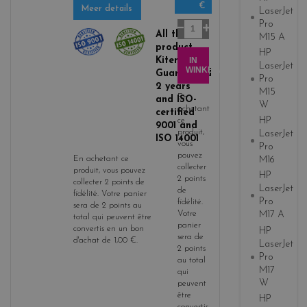
€
b
Meer details
LaserJet
l
Pro
Aantal
All the
a
M15 A
product
c
HP
Kitencre is
IN
k
LaserJet
WINKELWAGEN
Guaranteed
Pro
2 years
M15
En
and ISO-
W
achetant
certified
HP
ce
9001 and
produit,
LaserJet
ISO 14001
vous
Pro
pouvez
En achetant ce
M16
collecter
produit, vous pouvez
HP
2
points
collecter
2
points de
LaserJet
de
fidélité
. Votre panier
Pro
fidélité
.
sera de
2
points
au
Votre
M17 A
total qui peuvent être
panier
convertis en un bon
HP
sera de
d'achat de
1,00 €
.
LaserJet
2
points
Pro
au total
M17
qui
W
peuvent
être
HP
convertis