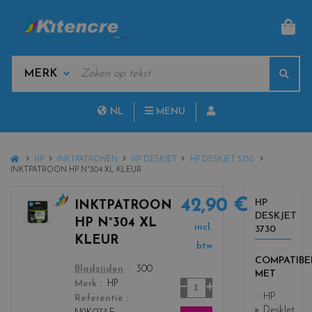
MAN
KEYWORDS
Sear
MANUFACTURERS
NL
MENU
FR
HOME
HP
INKTPATRONEN
HP DESKJET
HP DESKJET 3730
INKTPATROON HP N°304 XL KLEUR
42,90 €
HP
INKTPATROON
DESKJET
c
HP N°304 XL
incl.
3730
o
KLEUR
l
btw
COMPATIBE
o
color
Bladzijden
300
MET
r
Aantal
Merk
HP
s
HP
Referentie
_
DeskJet