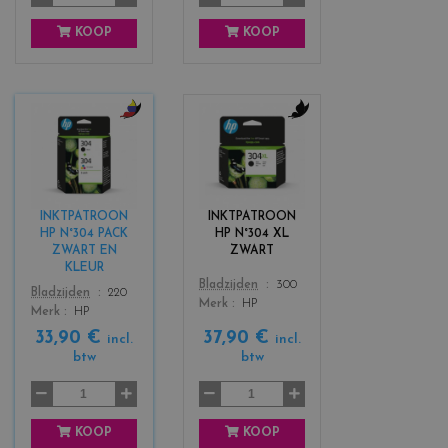
KOOP
KOOP
c
c
o
o
l
l
o
o
r
r
INKTPATROON
INKTPATROON
s
s
HP N°304 PACK
HP N°304 XL
_
_
ZWART EN
ZWART
b
b
KLEUR
l
l
Color
Bladzijden
300
Color
Bladzijden
220
a
a
Merk
HP
Merk
HP
c
c
33,90 €
37,90 €
incl.
incl.
k
k
btw
btw
+
3
KOOP
KOOP