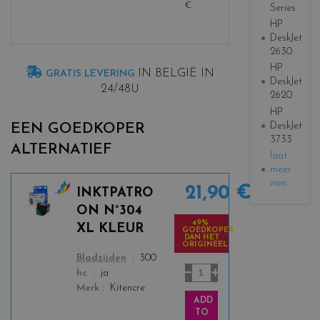
€
.
Series
HP
DeskJet
2630
HP
IN BELGIË IN
GRATIS LEVERING
DeskJet
24/48U
2620
HP
DeskJet
EEN GOEDKOPER
3733
ALTERNATIEF
laat
meer
zien
21,90 €
INKTPATRO
c
ON N°304
o
49%
XL KLEUR
GOEDKOPER
l
DAN HET
ORIGINEEL
o
color
Bladzijden
300
r
hc
ja
s
Merk
Kitencre
_
ADD
c
TO