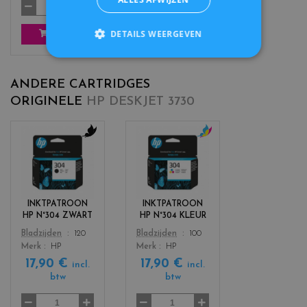
DETAILS WEERGEVEN
KOOP
ANDERE CARTRIDGES
ORIGINELE
HP DESKJET 3730
c
c
o
o
l
l
o
o
r
r
INKTPATROON
INKTPATROON
s
s
HP N°304 ZWART
HP N°304 KLEUR
_
_
Color
Color
Bladzijden
120
Bladzijden
100
b
c
Merk
HP
Merk
HP
l
o
17,90 €
17,90 €
a
l
incl.
incl.
c
o
btw
btw
k
r
s