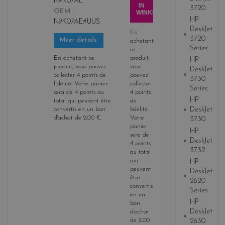
N9K07AE
c
IN
3720
OEM
WINKELWAGEN
o
HP
N9K07AE#UUS
l
DeskJet
En
o
3720
Meer details
achetant
r
Series
ce
s
En achetant ce
produit,
HP
produit, vous pouvez
vous
DeskJet
collecter
4
points de
pouvez
3730
fidélité
. Votre panier
collecter
Series
sera de
4
points
au
4
points
HP
total qui peuvent être
de
DeskJet
convertis en un bon
fidélité
.
d'achat de
2,00 €
.
Votre
3730
panier
HP
sera de
DeskJet
4
points
3732
au total
qui
HP
peuvent
DeskJet
être
2620
convertis
Series
en un
HP
bon
DeskJet
d'achat
de
2,00
2630