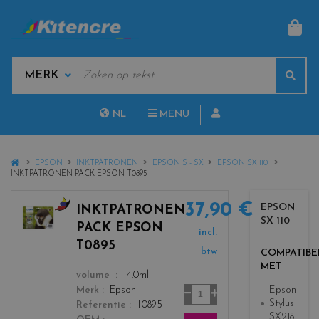
MAN
KEYWORDS
Sear
MANUFACTURERS
NL
MENU
FR
HOME
EPSON
INKTPATRONEN
EPSON S - SX
EPSON SX 110
INKTPATRONEN PACK EPSON T0895
37,90 €
EPSON
INKTPATRONEN
SX 110
c
PACK EPSON
incl.
o
T0895
l
btw
COMPATIBE
MET
o
color
volume
14.0ml
r
Aantal
Epson
Merk
Epson
s
Stylus
Referentie
T0895
_
SX218