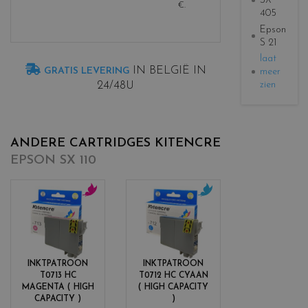
SX
€
.
405
Epson
S 21
laat
IN BELGIË IN
GRATIS LEVERING
meer
zien
24/48U
ANDERE CARTRIDGES KITENCRE
EPSON SX 110
c
c
o
o
l
l
o
o
r
r
INKTPATROON
INKTPATROON
s
s
T0713 HC
T0712 HC CYAAN
_
_
MAGENTA ( HIGH
( HIGH CAPACITY
m
c
CAPACITY )
)