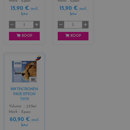
Merk
Epson
Merk
Epson
g
a
15,90 €
15,90 €
e
c
incl.
incl.
btw
btw
n
k
t
a
KOOP
KOOP
c
o
l
o
r
INKTPATRONEN
s
PACK EPSON
_
T0715
b
Color
Volume
23.9ml
l
Merk
Epson
a
60,90 €
c
incl.
btw
k