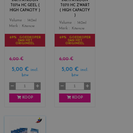
INKTPATROON
INKTPATROON
s
s
T0714 HC GEEL (
T0711 HC ZWART
_
_
HIGH CAPACITY )
( HIGH CAPACITY
y
b
)
e
l
Color
Volume
14.0ml
Color
Volume
14.0ml
l
a
Merk
Kitencre
Merk
Kitencre
l
c
o
k
69% GOEDKOPER
69% GOEDKOPER
DAN HET
DAN HET
w
ORIGINEEL
ORIGINEEL
6,00 €
6,00 €
5,00 €
5,00 €
incl.
incl.
btw
btw
KOOP
KOOP
c
o