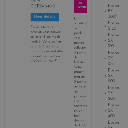
OEM
b
IN
Epson
C13T08954010
WINKELWAGEN
l
BX
a
300F
Meer details
En
c
Epson
achetant
k
En achetant ce
ce
S 20
produit, vous pouvez
+
produit,
Epson
collecter
3
points de
vous
3
SX
fidélité
. Votre panier
pouvez
100
sera de
3
points
au
collecter
total qui peuvent être
Epson
3
points
convertis en un bon
de
SX
d'achat de
1,50 €
.
fidélité
.
105
Votre
Epson
panier
SX
sera de
200
3
points
au total
Epson
qui
SX
peuvent
205
être
Epson
convertis
SX
en un
bon
400
d'achat
Epson
de
1,50