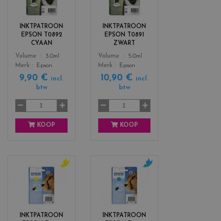
l
l
o
o
r
r
INKTPATROON
INKTPATROON
s
s
EPSON T0892
EPSON T0891
_
_
CYAAN
ZWART
c
b
Color
Color
Volume
3.0ml
Volume
5.0ml
y
l
Merk
Epson
Merk
Epson
a
a
9,90 €
10,90 €
n
c
incl.
incl.
btw
btw
k
KOOP
KOOP
c
c
o
o
l
l
o
o
r
r
INKTPATROON
INKTPATROON
s
s