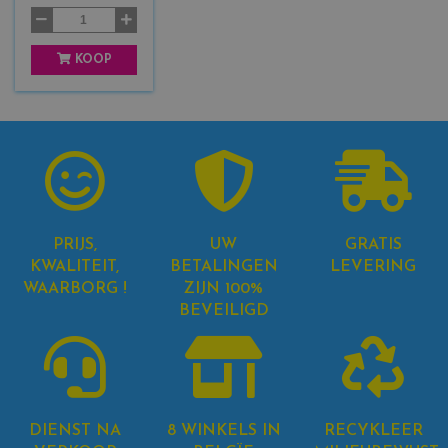
+
3
KOOP
PRIJS,
UW
GRATIS
KWALITEIT,
BETALINGEN
LEVERING
WAARBORG !
ZIJN 100%
BEVEILIGD
DIENST NA
8 WINKELS IN
RECYKLEER