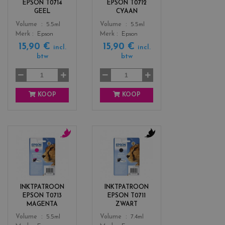
EPSON T0714
EPSON T0712
_
_
GEEL
CYAAN
y
c
Color
Color
Volume
5.5ml
Volume
5.5ml
e
y
Merk
Epson
Merk
Epson
l
a
15,90 €
15,90 €
l
n
incl.
incl.
btw
btw
o
w
KOOP
KOOP
c
c
o
o
l
l
o
o
r
r
INKTPATROON
INKTPATROON
s
s
EPSON T0713
EPSON T0711
_
_
MAGENTA
ZWART
m
b
Color
Color
Volume
5.5ml
Volume
7.4ml
a
l