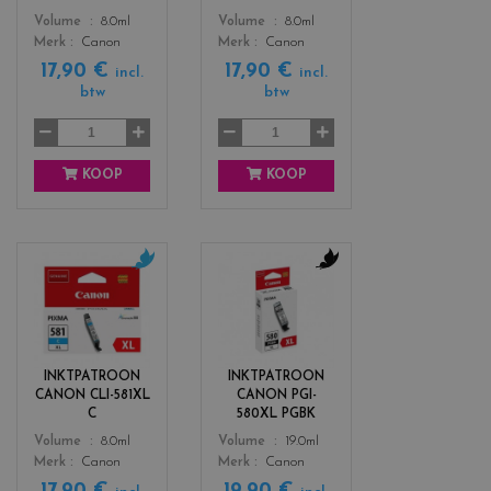
b
y
Color
Color
Volume
8.0ml
Volume
8.0ml
l
e
Merk
Canon
Merk
Canon
a
l
17,90 €
17,90 €
c
l
incl.
incl.
btw
btw
k
o
w
KOOP
KOOP
c
c
o
o
l
l
o
o
r
r
INKTPATROON
INKTPATROON
s
s
CANON CLI-581XL
CANON PGI-
_
_
C
580XL PGBK
c
b
Color
Color
Volume
8.0ml
Volume
19.0ml
y
l
Merk
Canon
Merk
Canon
a
a