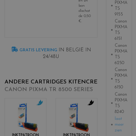
en un
PIXMA
bon
TS
d'achat
9155
de
0,50
Canon
€
.
PIXMA
TS
6151
Canon
IN BELGIË IN
GRATIS LEVERING
PIXMA
24/48U
TS
6250
Canon
PIXMA
ANDERE CARTRIDGES KITENCRE
TS
6150
CANON PIXMA TR 8500 SERIES
Canon
PIXMA
TS
c
c
8240
o
o
laat
l
l
meer
o
o
zien
r
r
INKTPATROON
INKTPATROON