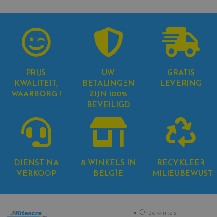
PRIJS,
UW
GRATIS
KWALITEIT,
BETALINGEN
LEVERING
WAARBORG !
ZIJN 100%
BEVEILIGD
DIENST NA
8 WINKELS IN
RECYKLEER
VERKOOP
BELGÏE
MILIEUBEWUST
Informatie
Onze winkels