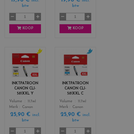
17,90 €
19,90 €
n
c
incl.
incl.
btw
btw
k
KOOP
KOOP
c
c
o
o
l
l
o
o
r
r
INKTPATROON
INKTPATROON
s
s
CANON CLI-
CANON CLI-
_
_
581XXL Y
581XXL C
y
c
Color
Color
Volume
11.7ml
Volume
11.7ml
e
y
Merk
Canon
Merk
Canon
l
a
25,90 €
25,90 €
l
n
incl.
incl.
btw
btw
o
w