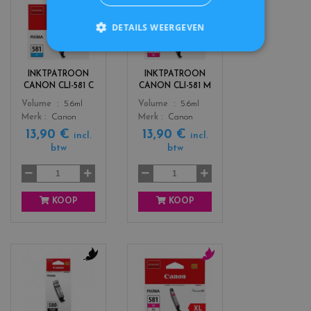
c
c
DETAILS WEERGEVEN
o
o
l
l
o
o
r
r
INKTPATROON
INKTPATROON
s
s
CANON CLI-581 C
CANON CLI-581 M
_
_
Color
Color
Volume
5.6ml
Volume
5.6ml
c
m
Merk
Canon
Merk
Canon
y
a
13,90 €
13,90 €
a
g
incl.
incl.
n
e
btw
btw
n
t
a
KOOP
KOOP
c
c
o
o
l
l
o
o