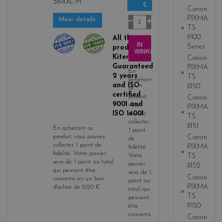
581XXL M
€
m
Canon
a
PIXMA
Aantal
Meer details
g
TS
9100
e
All the
IN
Series
product
n
WINKELWAGEN
Kitencre is
Canon
t
Guaranteed
PIXMA
a
En
2 years
TS
achetant
and ISO-
8150
ce
certified
produit,
Canon
9001 and
vous
PIXMA
ISO 14001
pouvez
TS
collecter
8151
En achetant ce
1
point
produit, vous pouvez
Canon
de
collecter
1
point de
PIXMA
fidélité
.
fidélité
. Votre panier
Votre
TS
sera de
1
point
au total
panier
8152
qui peuvent être
sera de
1
Canon
convertis en un bon
point
au
PIXMA
d'achat de
0,50 €
.
total qui
TS
peuvent
9150
être
convertis
Canon