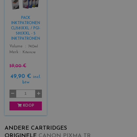
l
o
r
PACK
s
INKTPATRONEN
_
CLI581XXL / PGI-
b
580XXL - 5
l
INKTPATRONEN
a
Color
Volume
74.0ml
c
Merk
Kitencre
k
+
59,00 €
3
49,90 €
incl.
btw
KOOP
ANDERE CARTRIDGES
ORIGINELE
CANON PIXMA TR