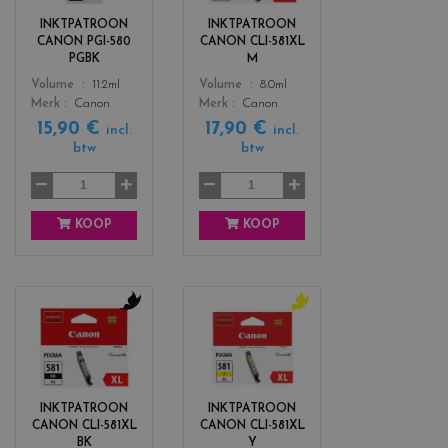
r
r
INKTPATROON
INKTPATROON
s
s
CANON PGI-580
CANON CLI-581XL
_
_
PGBK
M
b
m
Color
Color
Volume
11.2ml
Volume
8.0ml
l
a
Merk
Canon
Merk
Canon
a
g
15,90 €
17,90 €
c
e
incl.
incl.
btw
btw
k
n
t
a
KOOP
KOOP
c
c
o
o
l
l
o
o
r
r
INKTPATROON
INKTPATROON
s
s
CANON CLI-581XL
CANON CLI-581XL
_
_
BK
Y