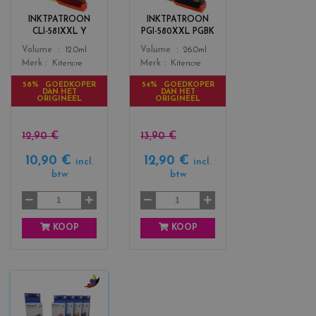
o
o
r
r
INKTPATROON
INKTPATROON
s
s
CLI-581XXL Y
PGI-580XXL PGBK
_
_
Color
Color
Volume
12.0ml
Volume
26.0ml
y
b
Merk
Kitencre
Merk
Kitencre
e
l
l
a
58% GOEDKOPER
54% GOEDKOPER
DAN HET
DAN HET
l
c
ORIGINEEL
ORIGINEEL
o
k
w
12,90 €
13,90 €
10,90 €
12,90 €
incl.
incl.
btw
btw
KOOP
KOOP
c
o