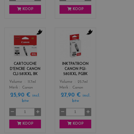
KOOP
KOOP
c
c
o
o
l
l
o
o
r
r
CARTOUCHE
INKTPATROON
s
s
D'ENCRE CANON
CANON PGI-
_
_
CLI-581XXL BK
580XXL PGBK
b
b
Color
Color
Volume
11.7ml
Volume
25.7ml
l
l
Merk
Canon
Merk
Canon
a
a
25,90 €
27,90 €
c
c
incl.
incl.
btw
btw
k
k
KOOP
KOOP