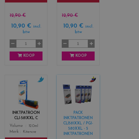
o
n
w
t
a
12,90 €
12,90 €
10,90 €
10,90 €
incl.
incl.
btw
btw
KOOP
KOOP
c
c
o
o
l
l
o
o
r
r
INKTPATROON
PACK
s
s
CLI-581XXL C
INKTPATRONEN
_
_
CLI581XXL / PGI-
Color
Volume
12.0ml
c
b
580XXL - 5
Merk
Kitencre
y
l
INKTPATRONEN