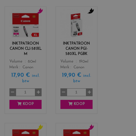
c
c
o
o
l
l
o
o
r
r
INKTPATROON
INKTPATROON
s
s
CANON CLI-581XL
CANON PGI-
_
_
M
580XL PGBK
m
b
Color
Color
Volume
8.0ml
Volume
19.0ml
a
l
Merk
Canon
Merk
Canon
g
a
17,90 €
19,90 €
e
c
incl.
incl.
btw
btw
n
k
t
a
KOOP
KOOP
c
c