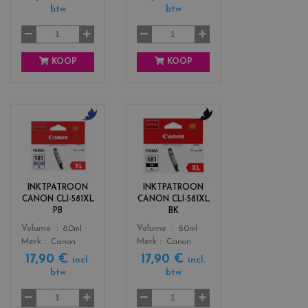
btw
btw
k
k
KOOP
KOOP
c
c
o
o
l
l
o
o
r
r
INKTPATROON
INKTPATROON
s
s
CANON CLI-581XL
CANON CLI-581XL
_
_
PB
BK
b
b
Color
Color
Volume
8.0ml
Volume
8.0ml
l
l
Merk
Canon
Merk
Canon
u
a
17,90 €
17,90 €
e
c
incl.
incl.
btw
btw
k