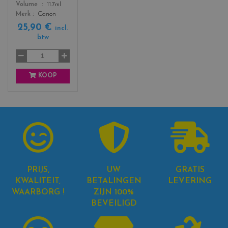
Color
Volume
11.7ml
l
Merk
Canon
a
25,90 €
c
incl.
btw
k
KOOP
PRIJS,
UW
GRATIS
KWALITEIT,
BETALINGEN
LEVERING
WAARBORG !
ZIJN 100%
BEVEILIGD