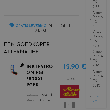
TS
€
.
9155
Canon
PIXMA
TS
IN BELGIË IN
GRATIS LEVERING
6151
24/48U
Canon
PIXMA
TS
EEN GOEDKOPER
6250
ALTERNATIEF
Canon
PIXMA
TS
12,90 €
6150
INKTPATRO
c
Canon
ON PGI-
o
PIXMA
580XXL
13,90 €
TS
l
PGBK
8240
o
51%
GOEDKOPER
laat
r
DAN HET
color
volume
26.0ml
meer
ORIGINEEL
s
zien
Merk
Kitencre
_
b