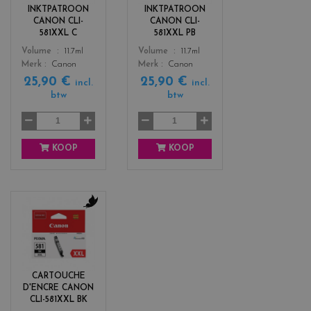
r
r
INKTPATROON
INKTPATROON
s
s
CANON CLI-
CANON CLI-
_
_
581XXL C
581XXL PB
c
b
Color
Color
Volume
11.7ml
Volume
11.7ml
y
l
Merk
Canon
Merk
Canon
a
u
25,90 €
25,90 €
n
e
incl.
incl.
btw
btw
KOOP
KOOP
c
o
l
o
r
CARTOUCHE
s
D'ENCRE CANON
_
CLI-581XXL BK
b