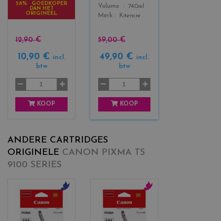
a
a
58% GOEDKOPER
Color
Volume
74.0ml
DAN HET
n
c
ORIGINEEL
Merk
Kitencre
k
+
3
12,90 €
59,00 €
10,90 €
49,90 €
incl.
incl.
btw
btw
KOOP
KOOP
ANDERE CARTRIDGES
ORIGINELE
CANON PIXMA TS
9100 SERIES
c
c
o
o
l
l