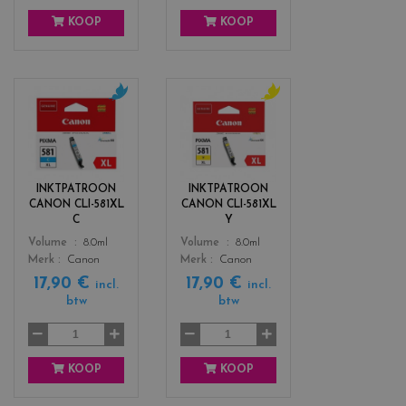
KOOP
KOOP
c
c
o
o
l
l
o
o
r
r
INKTPATROON
INKTPATROON
s
s
CANON CLI-581XL
CANON CLI-581XL
_
_
C
Y
c
y
Color
Color
Volume
8.0ml
Volume
8.0ml
y
e
Merk
Canon
Merk
Canon
a
l
17,90 €
17,90 €
n
l
incl.
incl.
btw
btw
o
w
KOOP
KOOP