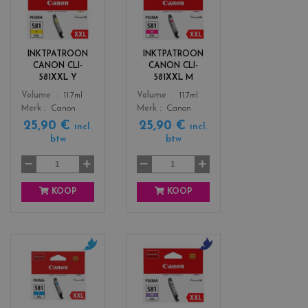
o
o
l
l
o
o
r
r
INKTPATROON
INKTPATROON
s
s
CANON CLI-
CANON CLI-
_
_
581XXL Y
581XXL M
y
m
Color
Color
Volume
11.7ml
Volume
11.7ml
e
a
Merk
Canon
Merk
Canon
l
g
25,90 €
25,90 €
l
e
incl.
incl.
btw
btw
o
n
w
t
a
KOOP
KOOP
c
c
o
o
l
l
o
o