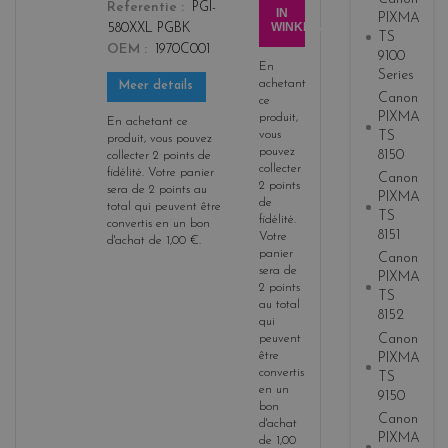
Referentie
PGI-
b
IN
PIXMA
WINKELWAGEN
580XXL PGBK
l
TS
OEM
1970C001
a
9100
En
Series
c
achetant
Meer details
k
Canon
ce
PIXMA
produit,
En achetant ce
vous
TS
produit, vous pouvez
pouvez
8150
collecter
2
points de
collecter
fidélité
. Votre panier
Canon
2
points
sera de
2
points
au
PIXMA
de
total qui peuvent être
TS
fidélité
.
convertis en un bon
8151
Votre
d'achat de
1,00 €
.
panier
Canon
sera de
PIXMA
2
points
TS
au total
8152
qui
Canon
peuvent
être
PIXMA
convertis
TS
en un
9150
bon
Canon
d'achat
PIXMA
de
1,00