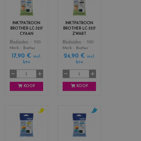
o
o
l
l
o
o
r
r
INKTPATROON
INKTPATROON
s
s
BROTHER LC-3217
BROTHER LC-3217
_
_
CYAAN
ZWART
c
b
Color
Color
Bladzijden
550
Bladzijden
550
y
l
Merk
Brother
Merk
Brother
a
a
17,90 €
24,90 €
n
c
incl.
incl.
btw
btw
k
KOOP
KOOP
c
c
o
o
l
l
o
o