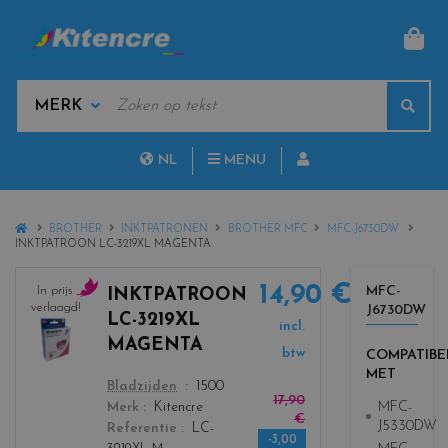
MAN
KEYWORDS
Sear
MANUFACTURERS
NL
MENU
FR
HOME
BROTHER
INKTPATRONEN
BROTHER MFC
MFC-J6730DW
INKTPATROON LC-3219XL MAGENTA
14,90 €
MFC-
In prijs
INKTPATROON
verlaagd!
J6730DW
c
LC-3219XL
incl.
o
MAGENTA
l
btw
COMPATIBE
MET
o
color
Bladzijden
1500
r
17,90
MFC-
Merk
Kitencre
s
€
J5330DW
Referentie
LC-
_
-3,00