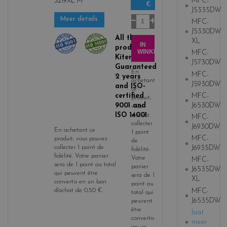
MFC-
3219XL M
€
m
J5335DW
a
Aantal
Meer details
MFC-
g
J5330DW
e
All the
XL
IN
product
n
WINKELWAGEN
MFC-
Kitencre is
t
J5730DW
Guaranteed
a
En
MFC-
2 years
achetant
J5930DW
and ISO-
ce
certified
MFC-
produit,
9001 and
J6530DW
vous
ISO 14001
pouvez
MFC-
collecter
J6930DW
En achetant ce
1
point
MFC-
produit, vous pouvez
de
collecter
1
point de
J6935DW
fidélité
.
fidélité
. Votre panier
Votre
MFC-
sera de
1
point
au total
panier
J6535DW
qui peuvent être
sera de
1
XL
convertis en un bon
point
au
MFC-
d'achat de
0,50 €
.
total qui
J6535DW
peuvent
être
laat
convertis
meer
en un