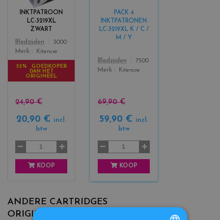
r
r
INKTPATROON
PACK 4
s
s
LC-3219XL
INKTPATRONEN
_
_
ZWART
LC-3219XL K / C /
b
b
M / Y
Color
Bladzijden
3000
l
l
Merk
Kitencre
a
a
Color
Bladzijden
7500
c
c
55% GOEDKOPER
Merk
Kitencre
DAN HET
k
k
ORIGINEEL
+
3
24,90 €
69,90 €
20,90 €
59,90 €
incl.
incl.
btw
btw
KOOP
KOOP
ANDERE CARTRIDGES
ORIGINELE
MFC-J6730DW