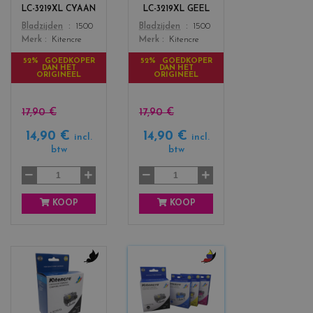
s
s
LC-3219XL CYAAN
LC-3219XL GEEL
_
_
Color
Color
Bladzijden
1500
Bladzijden
1500
c
y
Merk
Kitencre
Merk
Kitencre
y
e
a
l
52% GOEDKOPER
52% GOEDKOPER
DAN HET
DAN HET
n
l
ORIGINEEL
ORIGINEEL
o
w
17,90 €
17,90 €
14,90 €
14,90 €
incl.
incl.
btw
btw
KOOP
KOOP
c
c
o
o
l
l
o
o