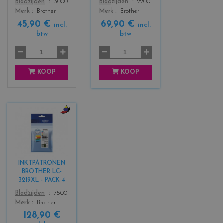
Color
Color
Bladzijden
3000
Bladzijden
2200
l
l
Merk
Brother
Merk
Brother
a
a
45,90 €
69,90 €
c
c
incl.
incl.
btw
btw
k
k
+
3
KOOP
KOOP
c
o
l
o
r
INKTPATRONEN
s
BROTHER LC-
_
3219XL - PACK 4
b
Color
Bladzijden
7500
l
Merk
Brother
a
128,90 €
c