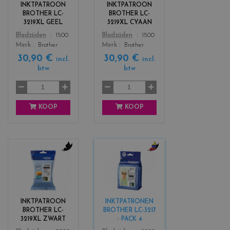
r
r
INKTPATROON
INKTPATROON
s
s
BROTHER LC-
BROTHER LC-
_
_
3219XL GEEL
3219XL CYAAN
y
c
Color
Color
Bladzijden
1500
Bladzijden
1500
e
y
Merk
Brother
Merk
Brother
l
a
30,90 €
30,90 €
l
n
incl.
incl.
btw
btw
o
w
KOOP
KOOP
c
c
o
o
l
l
o
o
r
r
INKTPATROON
INKTPATRONEN
s
s
BROTHER LC-
BROTHER LC-3217
_
_
3219XL ZWART
- PACK 4
b
b