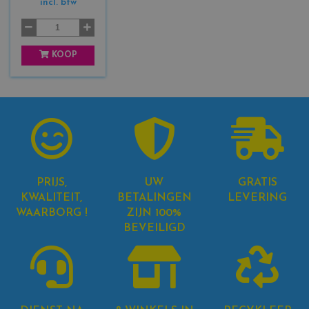
incl. btw
k
+
3
KOOP
PRIJS,
UW
GRATIS
KWALITEIT,
BETALINGEN
LEVERING
WAARBORG !
ZIJN 100%
BEVEILIGD