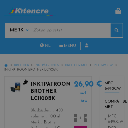
MAN
KEYWORDS
Sear
MANUFACTURERS
NL
MENU
FR
HOME
BROTHER
INKTPATRONEN
BROTHER MFC
MFC 6490CW
INKTPATROON BROTHER LC1100BK
26,90 €
MFC
INKTPATROON
6490CW
c
BROTHER
incl.
o
LC1100BK
l
btw
COMPATIBE
MET
o
color
Bladzijden
450
r
Aantal
MFC
volume
10.0ml
s
6490CW
Merk
Brother
_