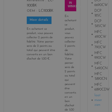
DCP
Referentie
LC-
b
IN
6690CW
1100BK
WINKELWAGEN
l
DCP
OEM
LC1100BK
a
185C
En
c
Meer details
achetant
DCP
k
ce
585CW
En achetant ce
produit,
MFC
produit, vous pouvez
vous
490CW
collecter
2
points de
pouvez
fidélité
. Votre panier
collecter
MFC
sera de
2
points
au
2
points
790CW
total qui peuvent être
de
MFC
convertis en un bon
fidélité
.
990CW
d'achat de
1,00 €
.
Votre
panier
MFC
sera de
5490CN
2
points
MFC
au total
5890CN
qui
peuvent
MFC
être
6890CDW
convertis
laat
en un
meer
bon
zien
d'achat
de
1,00