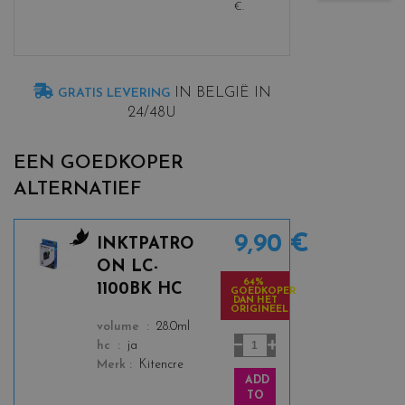
€
.
IN BELGIË IN
GRATIS LEVERING
24/48U
EEN GOEDKOPER
ALTERNATIEF
9,90 €
INKTPATRO
c
ON LC-
o
64%
1100BK HC
GOEDKOPER
l
DAN HET
ORIGINEEL
o
color
volume
28.0ml
r
hc
ja
s
Merk
Kitencre
_
ADD
b
TO