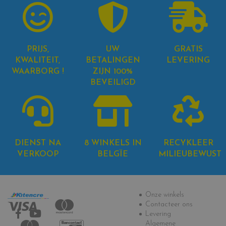
PRIJS,
UW
GRATIS
KWALITEIT,
BETALINGEN
LEVERING
WAARBORG !
ZIJN 100%
BEVEILIGD
DIENST NA
8 WINKELS IN
RECYKLEER
VERKOOP
BELGÏE
MILIEUBEWUST
Informatie
Onze winkels
Contacteer ons
Levering
Algemene