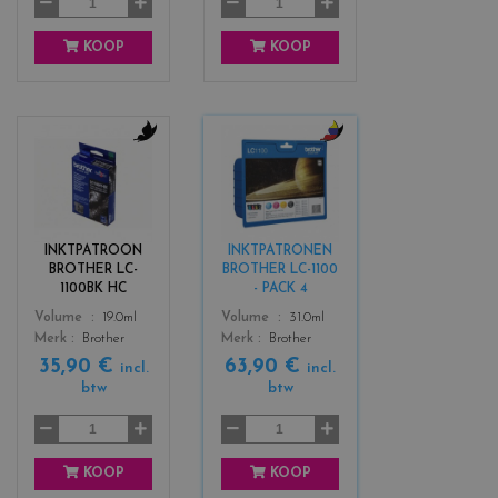
a
KOOP
KOOP
c
c
o
o
l
l
o
o
r
r
INKTPATROON
INKTPATRONEN
s
s
BROTHER LC-
BROTHER LC-1100
_
_
1100BK HC
- PACK 4
b
b
Color
Color
Volume
19.0ml
Volume
31.0ml
l
l
Merk
Brother
Merk
Brother
a
a
35,90 €
63,90 €
c
c
incl.
incl.
btw
btw
k
k
+
3
KOOP
KOOP