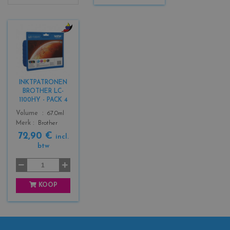
c
o
l
o
r
INKTPATRONEN
s
BROTHER LC-
_
1100HY - PACK 4
b
Color
Volume
67.0ml
l
Merk
Brother
a
72,90 €
c
incl.
btw
k
+
3
KOOP