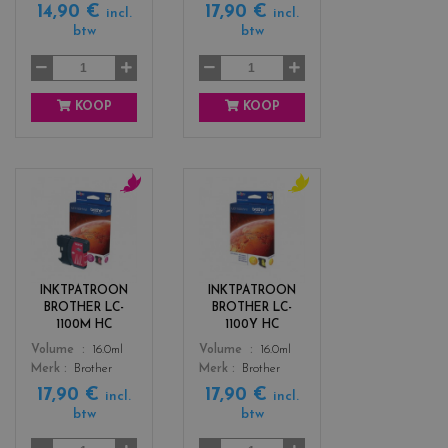
14,90 €
17,90 €
n
incl.
incl.
btw
btw
t
a
KOOP
KOOP
c
c
o
o
l
l
o
o
r
r
INKTPATROON
INKTPATROON
s
s
BROTHER LC-
BROTHER LC-
_
_
1100M HC
1100Y HC
m
y
Color
Color
Volume
16.0ml
Volume
16.0ml
a
e
Merk
Brother
Merk
Brother
g
l
17,90 €
17,90 €
e
l
incl.
incl.
btw
btw
n
o
t
w