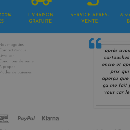
100%
LIVRAISON
SERVICE APRÈS-
8 M
ÉS
GRATUITE
VENTE
B
formations
Nos magasins
après avoi
Contactez-nous
Livraison
cartouches 
Conditions de vente
encre et ap
A propos
prix qui
Modes de paiement
aperçu que 
ça me fait
vous car le