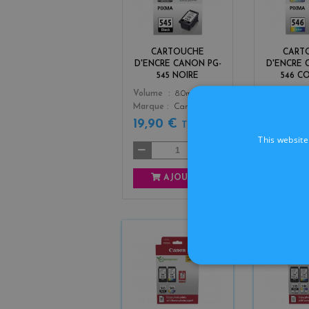
a
c
k
CARTOUCHE
CART
D'ENCRE CANON PG-
D'ENCRE 
545 NOIRE
546 C
Color
Color
Volume
8.0ml
Volume
Marque
Canon
Marque
19,90 €
23,90 
TTC
This website
AJOUTER
AJ
b
l
a
c
k