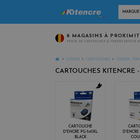
MARQUES
8 MAGASINS À PROXIMI
VENTE DE CARTOUCHES & TONERS DEPUIS 2
HOME
CANON
CARTOUCHES
CANON - PIX
CARTOUCHES KITENCRE 
b
l
a
c
k
CARTOUCHE
CART
D'ENCRE PG-545XL
D'ENCRE
BLACK
COU