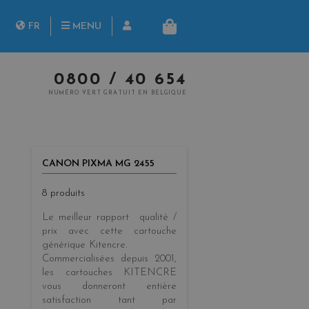
herche
FR
MENU
PANIER
NL
0800 / 40 654
NUMÉRO VERT GRATUIT EN BELGIQUE
CANON PIXMA MG 2455
8 produits
Le meilleur rapport qualité /
prix
avec cette cartouche
générique
Kitencre
.
Commercialisées
depuis 2001
,
les cartouches KITENCRE
vous donneront entière
satisfaction tant par