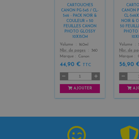
+
CARTOUCHES
CART
3
CANON PG-545 / CL-
CANON P
546 - PACK NOIR &
CL-546X
COULEUR + 50
NOIR & 
FEUILLES CANON
50 FEUIL
PHOTO GLOSSY
PHOTO
10X15CM
10X
Color
Color
Volume
16.0ml
Volume
Nbr. de pages
360
Nbr. de p
Marque
Canon
Marque
44,90 €
56,90 
TTC
AJOUTER
AJ