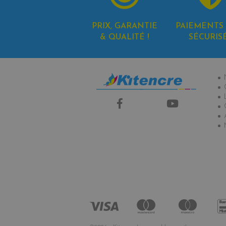
PRIX, GARANTIE
PAIEMENTS 
& QUALITÉ !
SÉCURIS
In