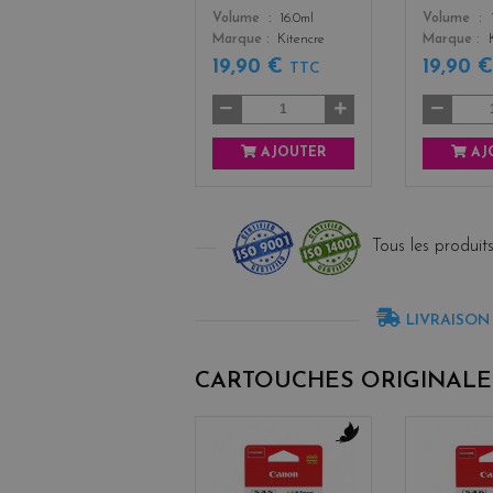
Color
Color
Volume
16.0ml
Volume
Marque
Kitencre
Marque
19,90 €
19,90 
TTC
AJOUTER
AJ
Tous les produits
LIVRAISON
CARTOUCHES ORIGINALE
b
l