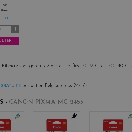
14.5ml
Kitencre
€
TTC
OUTER
 Kitencre sont garantis 2 ans et certifiés ISO 9001 et ISO 14001
partout en Belgique sous 24/48h
 GRATUITE
S -
CANON PIXMA MG 2455
c
b
c
o
l
o