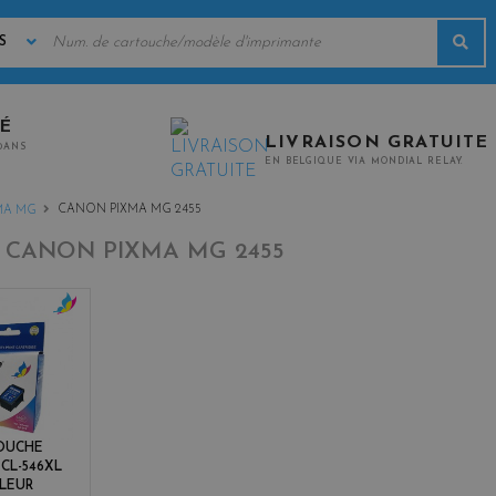
MOTS
Rec
CLÉS
TÉ
LIVRAISON GRATUITE
0ANS
EN BELGIQUE VIA MONDIAL RELAY.
CANON PIXMA MG 2455
MA MG
-
CANON PIXMA MG 2455
c
o
l
o
r
s
OUCHE
 CL-546XL
LEUR