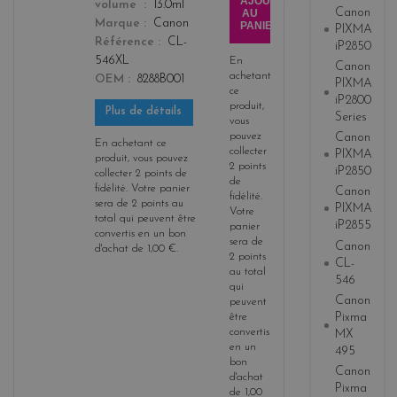
AJOUTER
color
volume
13.0ml
Canon
AU
Marque
Canon
PANIER
PIXMA
Référence
CL-
iP2850
546XL
En
Canon
achetant
OEM
8288B001
PIXMA
ce
iP2800
produit,
Plus de détails
Series
vous
pouvez
Canon
En achetant ce
collecter
PIXMA
produit, vous pouvez
2
points
iP2850
collecter
2
points de
de
fidélité
. Votre panier
Canon
fidélité
.
sera de
2
points
au
PIXMA
Votre
total qui peuvent être
iP2855
panier
convertis en un bon
sera de
Canon
d'achat de
1,00 €
.
2
points
CL-
au total
546
qui
Canon
peuvent
Pixma
être
convertis
MX
en un
495
bon
Canon
d'achat
Pixma
de
1,00