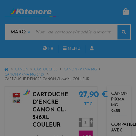
PAN
MOTS
Rech
CLÉS
MARQUES
FR
MENU
NL
HOME
CANON
CARTOUCHES
CANON - PIXMA MG
CANON PIXMA MG 2455
CARTOUCHE D'ENCRE CANON CL-546XL COULEUR
27,90 €
CANON
CARTOUCHE
PIXMA
c
D'ENCRE
TTC
MG
o
CANON CL-
2455
l
546XL
o
Quantité
COULEUR
COMPATIBL
r
AVEC
s