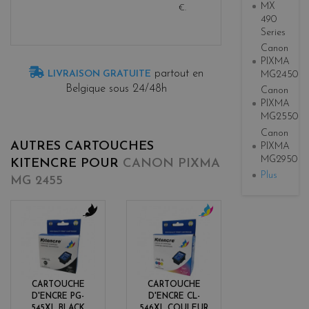
MX
€
.
490
Series
Canon
PIXMA
partout en
LIVRAISON GRATUITE
MG2450
Belgique sous 24/48h
Canon
PIXMA
MG2550
Canon
AUTRES CARTOUCHES
PIXMA
MG2950
KITENCRE POUR
CANON PIXMA
Plus
MG 2455
b
c
l
o
a
l
c
o
k
r
CARTOUCHE
CARTOUCHE
s
D'ENCRE PG-
D'ENCRE CL-
545XL BLACK
546XL COULEUR