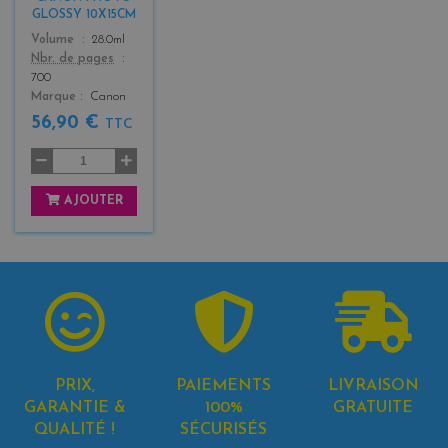
GLOSSY 10X15CM
Color
Volume
28.0ml
Nbr. de pages
700
Marque
Canon
56,90 €
TTC
AJOUTER
PRIX,
PAIEMENTS
LIVRAISON
GARANTIE &
100%
GRATUITE
QUALITÉ !
SÉCURISÉS