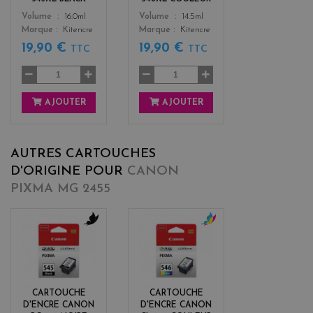
Color
Color
Volume
16.0ml
Volume
14.5ml
Marque
Kitencre
Marque
Kitencre
19,90 €
19,90 €
TTC
TTC
AJOUTER
AJOUTER
AUTRES CARTOUCHES
D'ORIGINE POUR
CANON
PIXMA MG 2455
b
c
l
o
a
l
c
o
k
r
CARTOUCHE
CARTOUCHE
s
D'ENCRE CANON
D'ENCRE CANON