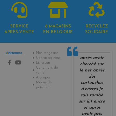
SERVICE
8 MAGASINS
RECYCLEZ
APRÈS-VENTE
EN BELGIQUE
SOLIDAIRE
Informations
Nos magasins
après avoir
Contactez-nous
Livraison
cherché sur
Conditions de
le net après
vente
des
A propos
Modes de
cartouches
paiement
d'encres je
suis tombé
sur kit encre
et après
avoir pris