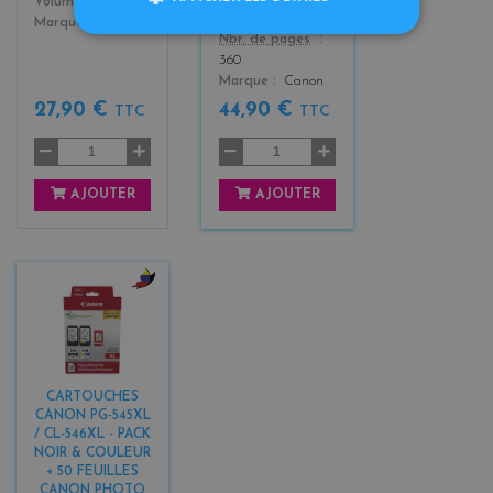
Color
Volume
15.0ml
Color
Volume
16.0ml
Marque
Canon
Nbr. de pages
360
Marque
Canon
27,90 €
44,90 €
TTC
TTC
AJOUTER
AJOUTER
b
l
a
c
k
CARTOUCHES
+
CANON PG-545XL
3
/ CL-546XL - PACK
NOIR & COULEUR
+ 50 FEUILLES
CANON PHOTO