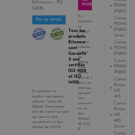
AU
Référence
PG-
PANIER
PIXMA
545XL
iP2850
En
Canon
Plus de détails
achetant
PIXMA
ce
iP2800
Tous les
produit,
Series
produits
vous
Kitencre
pouvez
Canon
collecter
sont
PIXMA
1
point
Garantis
iP2850
de
2 ans,
Canon
fidélité
.
certifiés
PIXMA
Votre
ISO 9001
iP2855
panier
et ISO
sera de
1
Canon
14001
point
au
Pixma
total qui
MX
En achetant ce
peuvent
495
produit, vous pouvez
être
collecter
1
point de
Canon
convertis
fidélité
. Votre panier
en un
Pixma
sera de
1
point
au total
bon
MX
qui peuvent être
d'achat
490
convertis en un bon
de
0,50
Series
d'achat de
0,50 €
.
€
.
Canon