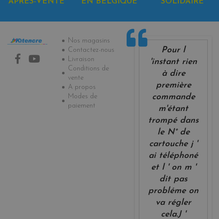
APRÈS-VENTE
EN BELGIQUE
SOLIDAIRE
Informations
Nos magasins
Pour l
Contactez-nous
Livraison
'instant rien
Conditions de
à dire
vente
première
A propos
Modes de
commande
paiement
m'étant
trompé dans
le N° de
cartouche j '
ai téléphoné
et l ' on m '
dit pas
probléme on
va régler
cela.J '