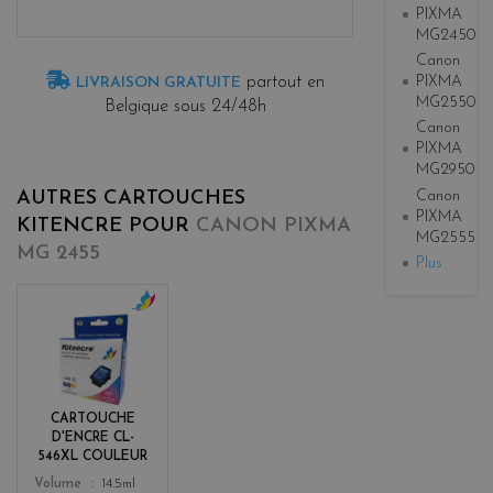
PIXMA
MG2450
Canon
PIXMA
partout en
LIVRAISON GRATUITE
MG2550
Belgique sous 24/48h
Canon
PIXMA
MG2950
Canon
AUTRES CARTOUCHES
PIXMA
KITENCRE POUR
CANON PIXMA
MG2555
MG 2455
Plus
c
o
l
o
r
CARTOUCHE
s
D'ENCRE CL-
546XL COULEUR
Color
Volume
14.5ml