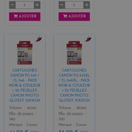
AJOUTER
AJOUTER
b
b
l
l
a
a
c
c
k
k
CARTOUCHES
CARTOUCHES
+
+
CANON PG-545 /
CANON PG-545XL
3
3
CL-546 - PACK
/ CL-546XL - PACK
NOIR & COULEUR
NOIR & COULEUR
+ 50 FEUILLES
+ 50 FEUILLES
CANON PHOTO
CANON PHOTO
GLOSSY 10X15CM
GLOSSY 10X15CM
Color
Color
Volume
16.0ml
Volume
28.0ml
Nbr. de pages
Nbr. de pages
360
700
Marque
Canon
Marque
Canon