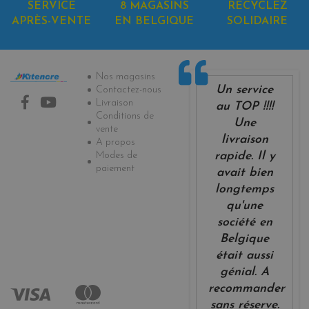
SERVICE
8 MAGASINS
RECYCLEZ
APRÈS-VENTE
EN BELGIQUE
SOLIDAIRE
Informations
Nos magasins
Un service
Contactez-nous
Livraison
au TOP !!!!
Conditions de
Une
vente
livraison
A propos
Modes de
rapide. Il y
paiement
avait bien
longtemps
qu'une
société en
Belgique
était aussi
génial. A
recommander
sans réserve.