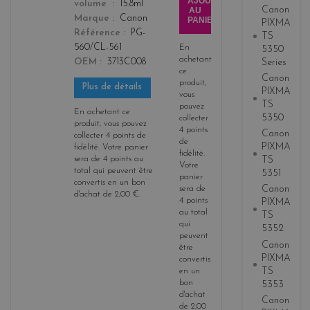
AJOUTER
color
volume
15.8ml
3
Canon
AU
Marque
Canon
PANIER
PIXMA
Référence
PG-
TS
560/CL-561
En
5350
achetant
Series
OEM
3713C008
ce
Canon
produit,
Plus de détails
PIXMA
vous
TS
pouvez
En achetant ce
5350
collecter
produit, vous pouvez
4
points
Canon
collecter
4
points de
de
PIXMA
fidélité
. Votre panier
fidélité
.
sera de
4
points
au
TS
Votre
total qui peuvent être
5351
panier
convertis en un bon
Canon
sera de
d'achat de
2,00 €
.
4
points
PIXMA
au total
TS
qui
5352
peuvent
Canon
être
PIXMA
convertis
TS
en un
bon
5353
d'achat
Canon
de
2,00