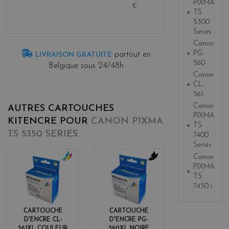
PIXMA
€
.
TS
5300
Series
Canon
PG-
partout en
LIVRAISON GRATUITE
560
Belgique sous 24/48h
Canon
CL-
561
Canon
AUTRES CARTOUCHES
PIXMA
KITENCRE POUR
CANON PIXMA
TS
TS 5350 SERIES
7400
Series
Canon
PIXMA
c
b
TS
o
l
7450 i
l
a
o
c
r
k
CARTOUCHE
CARTOUCHE
s
D'ENCRE CL-
D'ENCRE PG-
561XL COULEUR
560XL NOIRE