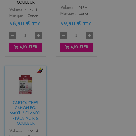
COULEUR
Color
Volume
14.3ml
Color
Volume
12.2ml
Marque
Canon
Marque
Canon
28,90 €
29,90 €
TTC
TTC
AJOUTER
AJOUTER
b
l
a
c
k
CARTOUCHES
+
CANON PG-
3
560XL / CL-561XL
- PACK NOIR &
COULEUR
Color
Volume
26.5ml