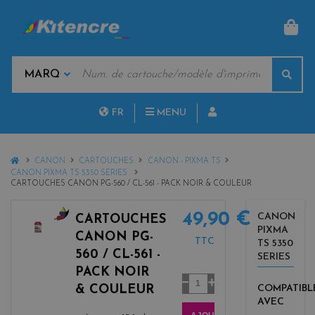
PAN
MOTS
Rech
CLÉS
MARQUES
FR
MENU
NL
HOME
CANON
CARTOUCHES
CANON - PIXMA TS
CANON PIXMA TS 5350 SERIES
CARTOUCHES CANON PG-560 / CL-561 - PACK NOIR & COULEUR
49,90 €
CANON
CARTOUCHES
PIXMA
b
CANON PG-
TTC
TS 5350
l
560 / CL-561 -
SERIES
a
PACK NOIR
c
Quantité
& COULEUR
COMPATIBL
k
AVEC
+