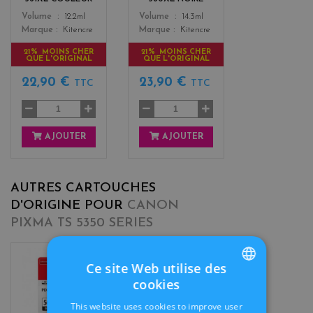
Color
Color
Volume
12.2ml
Volume
14.3ml
Marque
Kitencre
Marque
Kitencre
21% MOINS CHER
21% MOINS CHER
QUE L'ORIGINAL
QUE L'ORIGINAL
22,90 €
23,90 €
TTC
TTC
AJOUTER
AJOUTER
AUTRES CARTOUCHES
D'ORIGINE POUR
CANON
PIXMA TS 5350 SERIES
Ce site Web utilise des
b
cookies
l
FRENCH
a
This website uses cookies to improve user
c