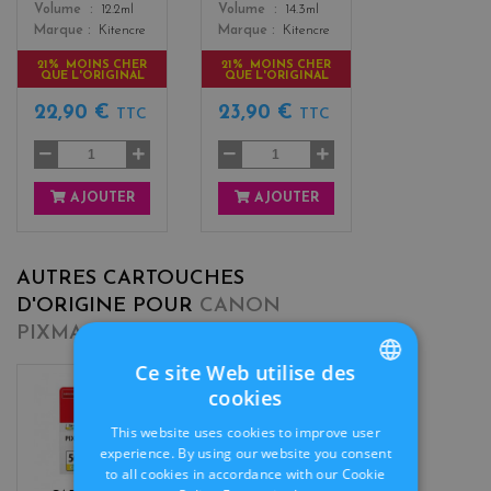
Color
Color
Volume
12.2ml
Volume
14.3ml
Marque
Kitencre
Marque
Kitencre
21% MOINS CHER
21% MOINS CHER
QUE L'ORIGINAL
QUE L'ORIGINAL
22,90 €
23,90 €
TTC
TTC
AJOUTER
AJOUTER
AUTRES CARTOUCHES
D'ORIGINE POUR
CANON
PIXMA TS 5350 SERIES
Ce site Web utilise des
cookies
FRENCH
c
o
This website uses cookies to improve user
DUTCH
l
experience. By using our website you consent
o
to all cookies in accordance with our Cookie
r