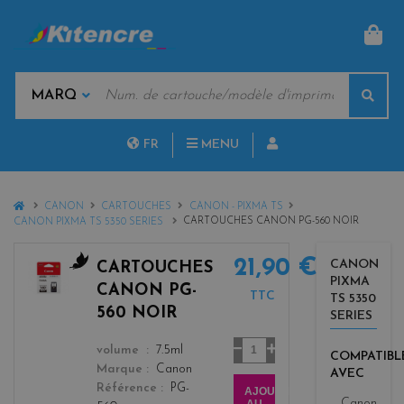
PAN
MOTS
Rech
CLÉS
MARQUES
FR
MENU
NL
HOME
CANON
CARTOUCHES
CANON - PIXMA TS
CARTOUCHES CANON PG-560 NOIR
CANON PIXMA TS 5350 SERIES
21,90 €
CANON
CARTOUCHES
PIXMA
b
CANON PG-
TTC
TS 5350
l
560 NOIR
SERIES
a
c
Quantité
color
volume
7.5ml
COMPATIBL
k
Marque
Canon
AVEC
Référence
PG-
AJOUTER
Canon