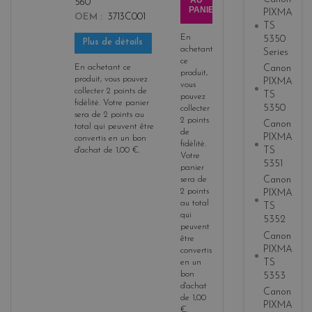
AU
560
PANIER
PIXMA
OEM
3713C001
TS
En
5350
Plus de détails
achetant
Series
ce
En achetant ce
Canon
produit,
produit, vous pouvez
PIXMA
vous
collecter
2
points de
TS
pouvez
fidélité
. Votre panier
5350
collecter
sera de
2
points
au
2
points
Canon
total qui peuvent être
de
PIXMA
convertis en un bon
fidélité
.
TS
d'achat de
1,00 €
.
Votre
5351
panier
Canon
sera de
2
points
PIXMA
au total
TS
qui
5352
peuvent
Canon
être
PIXMA
convertis
TS
en un
bon
5353
d'achat
Canon
de
1,00
PIXMA
€
.