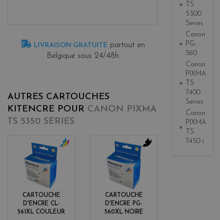
TS
5300
Series
Canon
PG-
partout en
LIVRAISON GRATUITE
560
Belgique sous 24/48h
Canon
PIXMA
TS
7400
AUTRES CARTOUCHES
Series
KITENCRE POUR
CANON PIXMA
Canon
TS 5350 SERIES
PIXMA
TS
7450 i
c
b
o
l
l
a
o
c
r
k
CARTOUCHE
CARTOUCHE
s
D'ENCRE CL-
D'ENCRE PG-
561XL COULEUR
560XL NOIRE