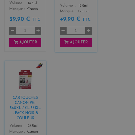
Color
Volume
14.3ml
Color
Volume
15.8ml
Marque
Canon
Marque
Canon
29,90 €
49,90 €
TTC
TTC
AJOUTER
AJOUTER
b
l
a
c
k
CARTOUCHES
+
CANON PG-
3
560XL / CL-561XL
- PACK NOIR &
COULEUR
Color
Volume
26.5ml
Marque
Canon