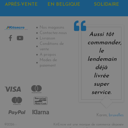
APRÈS-VENTE
EN BELGIQUE
SOLIDAIRE
Informations
Nos magasins
Contactez-nous
Aussi tôt
Livraison
commander,
Conditions de
vente
le
A propos
lendemain
Modes de
paiement
déjà
livrée
super
service.
Karim,
bruxelles
©2026 -
KitEncre est une marque de commerce déposée