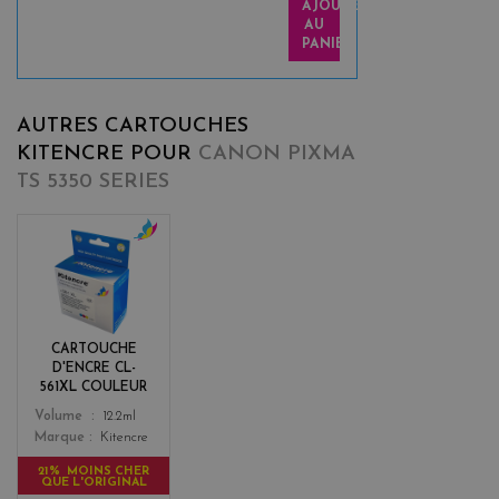
AJOUTER
AU
PANIER
AUTRES CARTOUCHES
KITENCRE POUR
CANON PIXMA
TS 5350 SERIES
c
o
l
o
r
CARTOUCHE
s
D'ENCRE CL-
561XL COULEUR
Color
Volume
12.2ml
Marque
Kitencre
21% MOINS CHER
QUE L'ORIGINAL