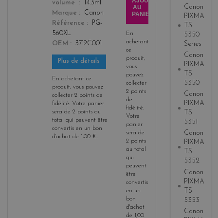
AJOUTER
color
volume
14.3ml
Canon
AU
Marque
Canon
PANIER
PIXMA
Référence
PG-
TS
560XL
En
5350
achetant
Series
OEM
3712C001
ce
Canon
produit,
Plus de détails
PIXMA
vous
TS
pouvez
En achetant ce
5350
collecter
produit, vous pouvez
2
points
Canon
collecter
2
points de
de
PIXMA
fidélité
. Votre panier
fidélité
.
sera de
2
points
au
TS
Votre
total qui peuvent être
5351
panier
convertis en un bon
Canon
sera de
d'achat de
1,00 €
.
2
points
PIXMA
au total
TS
qui
5352
peuvent
Canon
être
PIXMA
convertis
TS
en un
bon
5353
d'achat
Canon
de
1,00