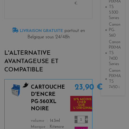
PIXMA
€
.
TS
5300
Series
Canon
PG-
partout en
LIVRAISON GRATUITE
560
Belgique sous 24/48h
Canon
PIXMA
L'ALTERNATIVE
TS
7400
AVANTAGEUSE ET
Series
COMPATIBLE
Canon
PIXMA
TS
23,90 €
CARTOUCHE
7450 i
b
D'ENCRE
l
21% MOINS
PG-560XL
CHER
a
QUE
NOIRE
L'ORIGINAL
c
k
color
volume
14.3ml
Marque
Kitencre