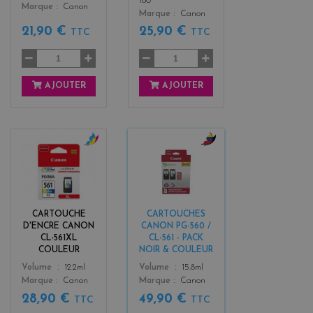
180
Marque
Canon
Marque
Canon
21,90 €
25,90 €
TTC
TTC
AJOUTER
AJOUTER
c
b
o
l
l
a
o
c
r
k
CARTOUCHE
CARTOUCHES
s
+
D'ENCRE CANON
CANON PG-560 /
3
CL-561XL
CL-561 - PACK
COULEUR
NOIR & COULEUR
Color
Color
Volume
12.2ml
Volume
15.8ml
Marque
Canon
Marque
Canon
28,90 €
49,90 €
TTC
TTC