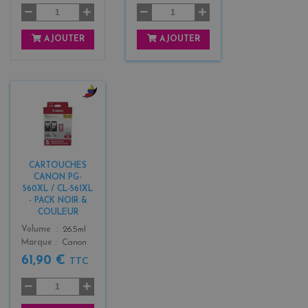
AJOUTER
AJOUTER
b
l
a
c
k
CARTOUCHES
+
CANON PG-
3
560XL / CL-561XL
- PACK NOIR &
COULEUR
Color
Volume
26.5ml
Marque
Canon
61,90 €
TTC