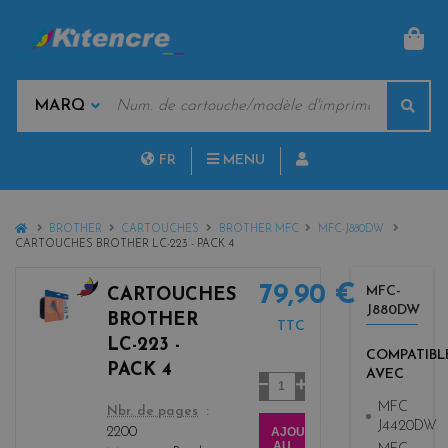
PAN
MOTS
Rech
CLÉS
MARQUES
FR
MENU
NL
HOME
BROTHER
CARTOUCHES
BROTHER MFC
MFC-J880DW
CARTOUCHES BROTHER LC-223 - PACK 4
79,90 €
MFC-
CARTOUCHES
J880DW
b
BROTHER
TTC
l
LC-223 -
a
COMPATIBL
PACK 4
AVEC
c
Quantité
k
MFC
color
Nbr. de pages
+
J4420DW
AJOUTER
2200
3
AU