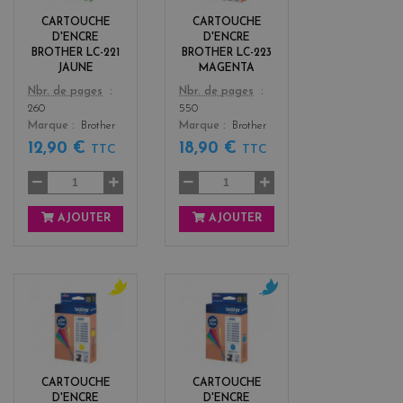
o
n
CARTOUCHE
CARTOUCHE
w
t
D'ENCRE
D'ENCRE
a
BROTHER LC-221
BROTHER LC-223
JAUNE
MAGENTA
Color
Color
Nbr. de pages
Nbr. de pages
260
550
Marque
Brother
Marque
Brother
12,90 €
18,90 €
TTC
TTC
AJOUTER
AJOUTER
y
c
e
y
l
a
l
n
o
CARTOUCHE
CARTOUCHE
w
D'ENCRE
D'ENCRE