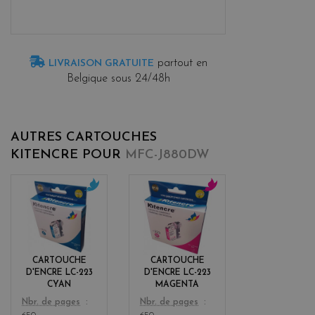
partout en
LIVRAISON GRATUITE
Belgique sous 24/48h
AUTRES CARTOUCHES
KITENCRE POUR
MFC-J880DW
c
m
y
a
a
g
n
e
n
CARTOUCHE
CARTOUCHE
t
D'ENCRE LC-223
D'ENCRE LC-223
a
CYAN
MAGENTA
Color
Color
Nbr. de pages
Nbr. de pages