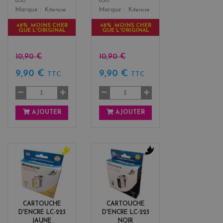
650
650
Marque
Kitencre
Marque
Kitencre
48% MOINS CHER
48% MOINS CHER
QUE L'ORIGINAL
QUE L'ORIGINAL
10,90 €
10,90 €
9,90 €
9,90 €
TTC
TTC
AJOUTER
AJOUTER
y
b
e
l
l
a
l
c
o
k
CARTOUCHE
CARTOUCHE
w
D'ENCRE LC-223
D'ENCRE LC-223
JAUNE
NOIR