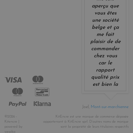
aperçu que
vous êtes
une société
belge et ça
me fait
plaisir de de
commander
chez vous
car le
rapport
qualité prix
est bien la
Joel,
Mont-sur-marchienne
©2026 -
KitEncre est une marque de commerce déposée
Kitencre |
appartenant à KitEncre sprl. D’autres noms de marque
powered by
sont la propriété de leurs titulaires respectifs
wepika