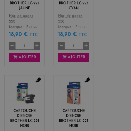
BROTHER LC-223
BROTHER LC-223
JAUNE
CYAN
Color
Color
Nbr. de pages
Nbr. de pages
550
550
Marque
Brother
Marque
Brother
18,90 €
18,90 €
TTC
TTC
AJOUTER
AJOUTER
b
b
l
l
a
a
c
c
k
k
CARTOUCHE
CARTOUCHE
D'ENCRE
D'ENCRE
BROTHER LC-221
BROTHER LC-223
NOIR
NOIR