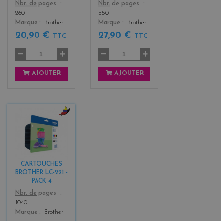
Color
Color
Nbr. de pages
Nbr. de pages
260
550
Marque
Brother
Marque
Brother
20,90 €
27,90 €
TTC
TTC
AJOUTER
AJOUTER
b
l
a
c
k
CARTOUCHES
+
BROTHER LC-221 -
3
PACK 4
Color
Nbr. de pages
1040
Marque
Brother