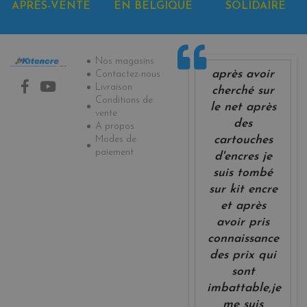
APRÈS-VENTE
EN BELGIQUE
SOLIDAIRE
Informations
Nos magasins
après avoir
Contactez-nous
Livraison
cherché sur
Conditions de
le net après
vente
des
A propos
Modes de
cartouches
paiement
d'encres je
suis tombé
sur kit encre
et après
avoir pris
connaissance
des prix qui
sont
imbattable,je
me suis