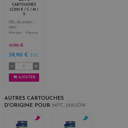
LOT 4
+
CARTOUCHES
3
LC223 K / C / M /
Y
Color
Nbr. de pages
2600
Marque
Kitencre
41,90 €
39,90 €
TTC
AJOUTER
AUTRES CARTOUCHES
D'ORIGINE POUR
MFC-J880DW
m
c