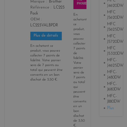
MFC
Marque
Brother
PANIER
J4620DW
Référence
LC223
MFC
Pack
En
J5620DW
OEM
achetant
MFC
ce
LC223VALBPDR
produit,
J5625DW
vous
Plus de détails
MFC
pouvez
J5720DW
collecter
En achetant ce
MFC
7
points
produit, vous pouvez
J5320DW
de
collecter
7
points de
fidélité
.
MFC-
fidélité
. Votre panier
Votre
sera de
7
points
au
J4625DW
panier
total qui peuvent être
MFC-
sera de
convertis en un bon
J480DW
7
points
d'achat de
3,50 €
.
au total
MFC-
qui
J680DW
peuvent
MFC-
être
J880DW
convertis
en un
Plus
bon
d'achat
de
3,50
€
.