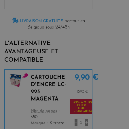
partout en
LIVRAISON GRATUITE
Belgique sous 24/48h
L'ALTERNATIVE
AVANTAGEUSE ET
COMPATIBLE
9,90 €
CARTOUCHE
m
D'ENCRE LC-
a
223
10,90 €
g
MAGENTA
e
43% MOINS
CHER
n
QUE
color
Nbr. de pages
L'ORIGINAL
t
650
a
Marque
Kitencre