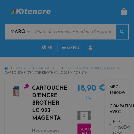
PAN
MOTS
Rech
CLÉS
MARQUES
FR
MENU
NL
HOME
BROTHER
CARTOUCHES
BROTHER MFC
MFC-J680DW
CARTOUCHE D'ENCRE BROTHER LC-223 MAGENTA
18,90 €
MFC-
CARTOUCHE
J680DW
m
D'ENCRE
TTC
a
BROTHER
g
COMPATIBL
LC-223
AVEC
e
Quantité
MAGENTA
n
MFC
t
J4420DW
AJOUTER
color
Nbr. de pages
a
AU