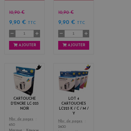
10,90 €
10,90 €
9,90 €
9,90 €
TTC
TTC
AJOUTER
AJOUTER
b
b
l
l
a
a
c
c
k
k
CARTOUCHE
LOT 4
+
D'ENCRE LC-223
CARTOUCHES
3
NOIR
LC223 K / C / M /
Y
Color
Nbr. de pages
Color
Nbr. de pages
650
2600
Marque
Kitencre