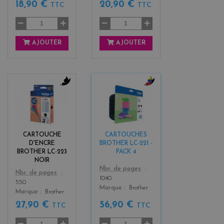
18,90 €
20,90 €
TTC
TTC
AJOUTER
AJOUTER
b
b
l
l
a
a
c
c
k
k
CARTOUCHE
CARTOUCHES
+
D'ENCRE
BROTHER LC-221 -
3
BROTHER LC-223
PACK 4
NOIR
Color
Nbr. de pages
Color
Nbr. de pages
1040
550
Marque
Brother
Marque
Brother
27,90 €
56,90 €
TTC
TTC