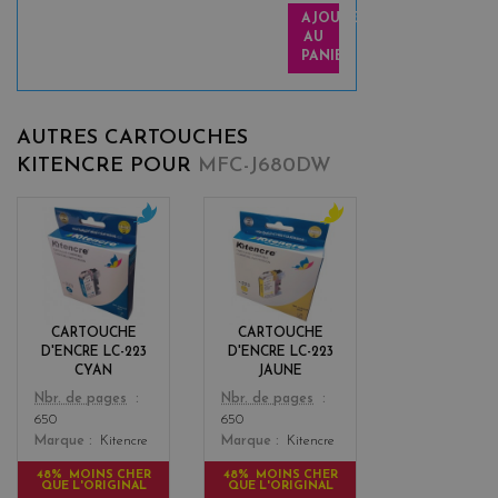
AJOUTER
AU
PANIER
AUTRES CARTOUCHES
KITENCRE POUR
MFC-J680DW
c
y
y
e
a
l
n
l
o
CARTOUCHE
CARTOUCHE
w
D'ENCRE LC-223
D'ENCRE LC-223
CYAN
JAUNE
Color
Color
Nbr. de pages
Nbr. de pages
650
650
Marque
Kitencre
Marque
Kitencre
48% MOINS CHER
48% MOINS CHER
QUE L'ORIGINAL
QUE L'ORIGINAL