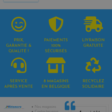
PRIX,
PAIEMENTS
LIVRAISON
GARANTIE &
100%
GRATUITE
QUALITÉ !
SÉCURISÉS
SERVICE
8 MAGASINS
RECYCLEZ
APRÈS-VENTE
EN BELGIQUE
SOLIDAIRE
Informations
Nos magasins
Contactez-nous