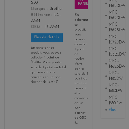
MFC
550
PANIER
J4620DW
Marque
Brother
MFC
Référence
LC-
En
J5620DW
achetant
223M
MFC
ce
OEM
LC223M
produit,
J5625DW
vous
MFC
Plus de détails
pouvez
J5720DW
collecter
En achetant ce
MFC
1
point
produit, vous pouvez
J5320DW
de
collecter
1
point de
fidélité
.
MFC-
fidélité
. Votre panier
Votre
J4625DW
sera de
1
point
au total
panier
qui peuvent être
MFC-
sera de
1
convertis en un bon
J480DW
point
au
d'achat de
0,50 €
.
total qui
MFC-
peuvent
J680DW
être
MFC-
convertis
J880DW
en un
bon
Plus
d'achat
de
0,50
€
.