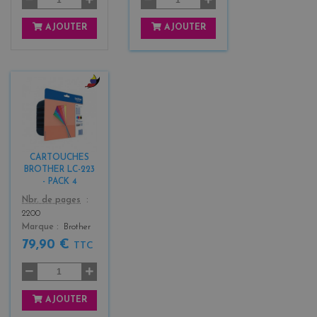
AJOUTER
AJOUTER
b
l
a
c
k
CARTOUCHES
+
BROTHER LC-223
3
- PACK 4
Color
Nbr. de pages
2200
Marque
Brother
79,90 €
TTC
AJOUTER