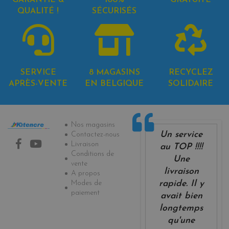
QUALITÉ !
SÉCURISÉS
SERVICE
8 MAGASINS
RECYCLEZ
APRÈS-VENTE
EN BELGIQUE
SOLIDAIRE
Informations
Nos magasins
Un service
Contactez-nous
Livraison
au TOP !!!!
Conditions de
Une
vente
livraison
A propos
Modes de
rapide. Il y
paiement
avait bien
longtemps
qu'une