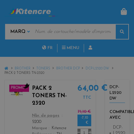
PAN
MOTS
Rech
CLÉS
MARQUES
FR
MENU
NL
HOME
BROTHER
TONERS
BROTHER DCP
DCP-L2520 DW
PACK 2 TONERS TN-2320
64,00 €
DCP-
PACK 2
PROMO !
L2520
b
TONERS TN-
TTC
DW
l
2320
a
71,10 €
COMPATIBL
c
color
Nbr. de pages
AVEC
-7,10
k
5200
€
DCP-
Marque
Kitencre
Quantité
L2520