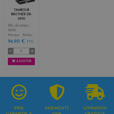
c
k
TAMBOUR
BROTHER DR-
2300
Color
Nbr. de pages
12000
Marque
Brother
94,90 €
TTC
AJOUTER
PRIX,
PAIEMENTS
LIVRAISON
GARANTIE &
100%
GRATUITE