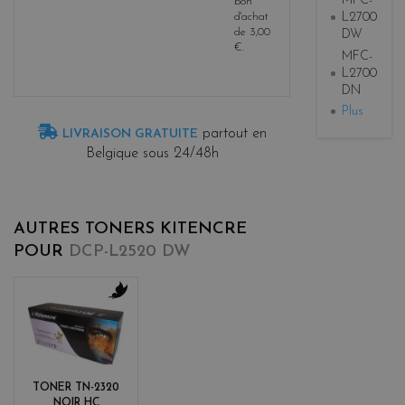
MFC-
bon
L2700
d'achat
de
3,00
DW
€
.
MFC-
L2700
DN
Plus
partout en
LIVRAISON GRATUITE
Belgique sous 24/48h
AUTRES TONERS KITENCRE
POUR
DCP-L2520 DW
b
l
a
c
k
TONER TN-2320
NOIR HC