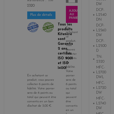
Référence
TN-
DW
2320
DCP-
AJOUTER
AU
L2540
Plus de détails
PANIER
DN
Tous les
DCP-
En
produits
L2560
achetant
Kitencre
DW
ce
sont
DCP-
produit,
Garantis
vous
L2500
2 ans,
pouvez
D
certifiés
collecter
TN-
ISO 9001
6
points
2320
de
et ISO
fidélité
.
MFC-
14001
Votre
L2700
panier
En achetant ce
DWL
sera de
produit, vous pouvez
MFC-
6
points
collecter
6
points de
L2720
au total
fidélité
. Votre panier
DW
qui
sera de
6
points
au
peuvent
total qui peuvent être
MFC-
être
convertis en un bon
L2740
convertis
d'achat de
3,00 €
.
DW
en un