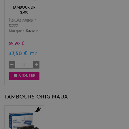
k
TAMBOUR DR-
2300
Color
Nbr. de pages
12000
Marque
Kitencre
59,90 €
47,50 €
TTC
AJOUTER
TAMBOURS ORIGINAUX
b
l
a