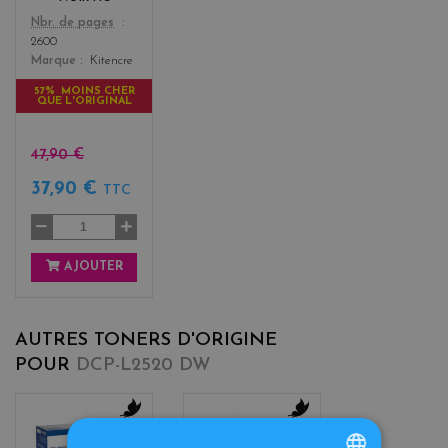
Color
Nbr. de pages
2600
Marque
Kitencre
57% MOINS CHER
QUE L'ORIGINAL
47,90 €
37,90 €
TTC
AJOUTER
AUTRES TONERS D'ORIGINE
POUR
DCP-L2520 DW
b
b