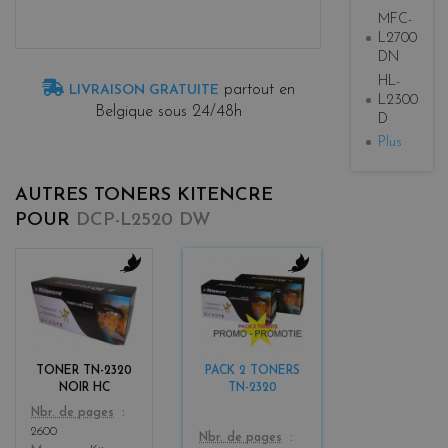
MFC-
L2700
DN
HL-
partout en
LIVRAISON GRATUITE
L2300
Belgique sous 24/48h
D
Plus
AUTRES TONERS KITENCRE
POUR
DCP-L2520 DW
b
b
l
l
a
a
c
c
k
k
TONER TN-2320
PACK 2 TONERS
NOIR HC
TN-2320
Color
Nbr. de pages
2600
Color
Nbr. de pages