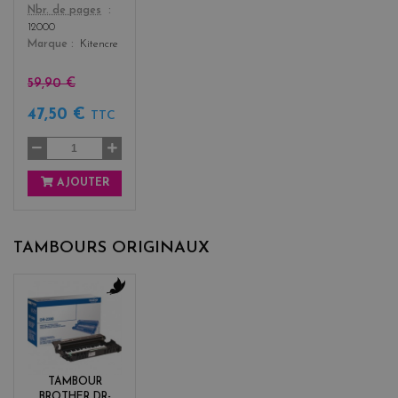
Color
Nbr. de pages
12000
Marque
Kitencre
59,90 €
47,50 €
TTC
AJOUTER
TAMBOURS ORIGINAUX
b
l
a
c
k
TAMBOUR
BROTHER DR-