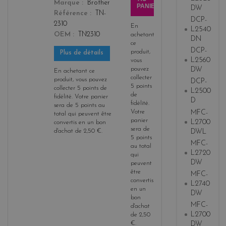
Marque
Brother
PANIER
DW
Référence
TN-
DCP-
2310
En
L2540
OEM
TN2310
achetant
DN
ce
DCP-
produit,
Plus de détails
L2560
vous
pouvez
DW
En achetant ce
collecter
produit, vous pouvez
DCP-
5
points
collecter
5
points de
L2500
de
fidélité
. Votre panier
D
fidélité
.
sera de
5
points
au
MFC-
Votre
total qui peuvent être
panier
L2700
convertis en un bon
sera de
DWL
d'achat de
2,50 €
.
5
points
MFC-
au total
L2720
qui
DW
peuvent
être
MFC-
convertis
L2740
en un
DW
bon
MFC-
d'achat
L2700
de
2,50
€
.
DW