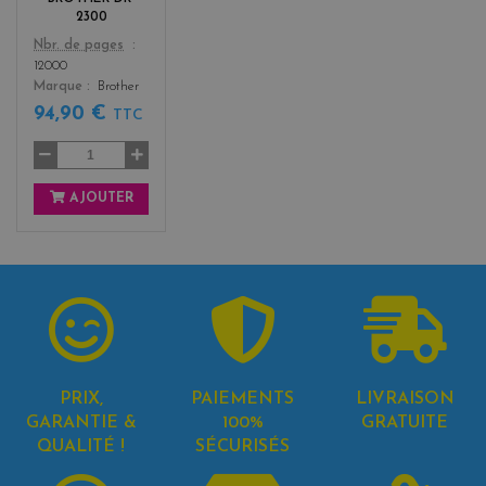
2300
Color
Nbr. de pages
12000
Marque
Brother
94,90 €
TTC
AJOUTER
PRIX,
PAIEMENTS
LIVRAISON
GARANTIE &
100%
GRATUITE
QUALITÉ !
SÉCURISÉS