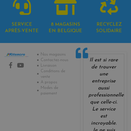
SERVICE
8 MAGASINS
RECYCLEZ
APRÈS-VENTE
EN BELGIQUE
SOLIDAIRE
Informations
Nos magasins
Il est si rare
Contactez-nous
Livraison
de trouver
Conditions de
une
vente
entreprise
A propos
Modes de
aussi
paiement
professionnelle
que celle-ci.
Le service
est
incroyable.
Je ne suis