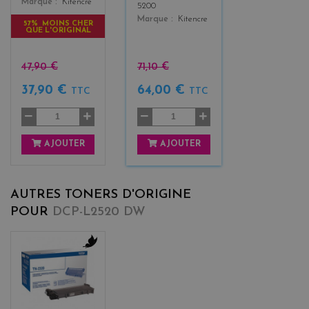
Marque
Kitencre
5200
Marque
Kitencre
57% MOINS CHER
QUE L'ORIGINAL
47,90 €
71,10 €
37,90 €
64,00 €
TTC
TTC
AJOUTER
AJOUTER
AUTRES TONERS D'ORIGINE
POUR
DCP-L2520 DW
b
l
a
c