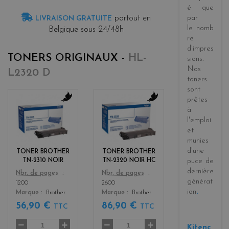
é
que
partout en
par
LIVRAISON GRATUITE
le
nomb
Belgique sous 24/48h
re
d’impres
TONERS ORIGINAUX -
HL-
sions
.
Nos
L2320 D
toners
sont
prêtes
b
b
à
l
l
l'emploi
a
a
et
c
c
munies
k
k
d'une
TONER BROTHER
TONER BROTHER
TN-2310 NOIR
TN-2320 NOIR HC
puce de
dernière
Color
Color
Nbr. de pages
Nbr. de pages
générat
1200
2600
ion
.
Marque
Brother
Marque
Brother
56,90 €
86,90 €
TTC
TTC
Kitenc