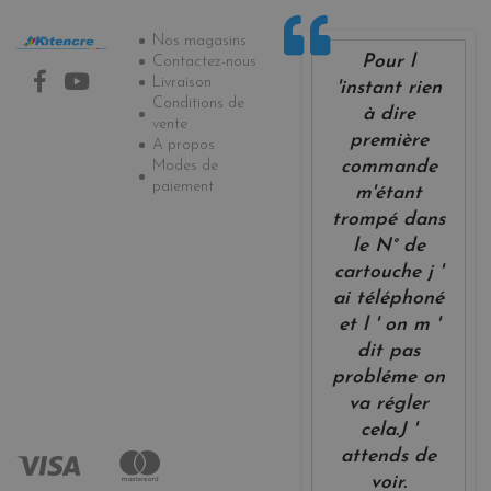
Informations
Nos magasins
Pour l
Contactez-nous
Livraison
'instant rien
Conditions de
à dire
vente
première
A propos
Modes de
commande
paiement
m'étant
trompé dans
le N° de
cartouche j '
ai téléphoné
et l ' on m '
dit pas
probléme on
va régler
cela.J '
attends de
voir.