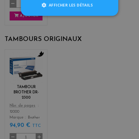
AFFICHER LES DÉTAILS
AJOUTER
TAMBOURS ORIGINAUX
b
l
a
c
k
TAMBOUR
BROTHER DR-
2300
Color
Nbr. de pages
12000
Marque
Brother
94,90 €
TTC