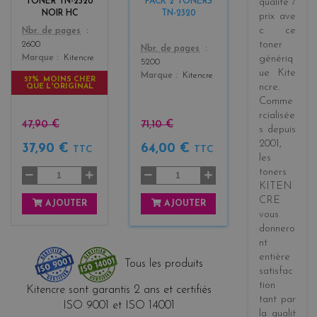
TONER TN-2320
PACK 2 TONERS
qualité /
NOIR HC
TN-2320
prix
ave
c ce
Color
Nbr. de pages
toner
2600
Color
Nbr. de pages
Marque
Kitencre
génériq
5200
ue
Kite
Marque
Kitencre
57% MOINS CHER
ncre
.
QUE L'ORIGINAL
Comme
rcialisée
47,90 €
71,10 €
s
depuis
2001
,
37,90 €
64,00 €
TTC
TTC
les
toners
KITEN
CRE
AJOUTER
AJOUTER
vous
donnero
nt
entière
Tous les produits
satisfac
tion
Kitencre sont garantis 2 ans et certifiés
tant par
ISO 9001 et ISO 14001
la
qualit