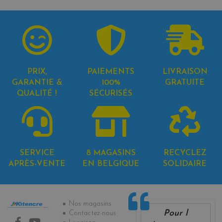
PRIX,
PAIEMENTS
LIVRAISON
GARANTIE &
100%
GRATUITE
QUALITÉ !
SÉCURISÉS
SERVICE
8 MAGASINS
RECYCLEZ
APRÈS-VENTE
EN BELGIQUE
SOLIDAIRE
Informations
Nos magasins
Pour l
Contactez-nous