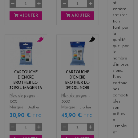
nt
entière
satisfac
AJOUTER
AJOUTER
tion
tant par
la
qualité
que par
m
b
le
a
l
g
a
nombre
e
c
d’impres
n
k
sions.
CARTOUCHE
CARTOUCHE
t
Nos
D'ENCRE
D'ENCRE
a
cartouc
BROTHER LC-
BROTHER LC-
3219XL MAGENTA
3219XL NOIR
hes
compati
Color
Color
Nbr. de pages
Nbr. de pages
bles
1500
3000
sont
Marque
Brother
Marque
Brother
prêtes
30,90 €
45,90 €
TTC
TTC
à
l'emploi
et