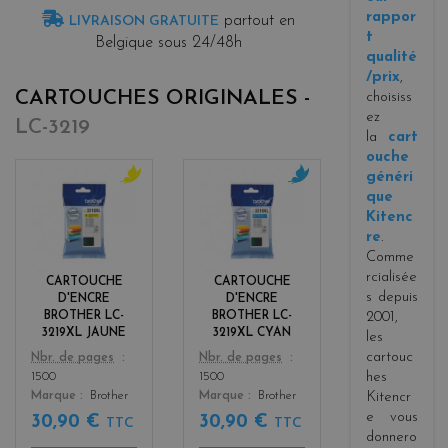
rappor
partout en
LIVRAISON GRATUITE
t
Belgique sous 24/48h
qualité
/prix
,
CARTOUCHES ORIGINALES -
choisiss
ez
LC-3219
la
cart
ouche
généri
que
y
c
e
y
Kitenc
l
a
re
.
l
n
Comme
o
rcialisée
CARTOUCHE
CARTOUCHE
w
s depuis
D'ENCRE
D'ENCRE
BROTHER LC-
BROTHER LC-
2001,
3219XL JAUNE
3219XL CYAN
les
cartouc
Color
Color
Nbr. de pages
Nbr. de pages
hes
1500
1500
Marque
Brother
Marque
Brother
Kitencr
e vous
30,90 €
30,90 €
TTC
TTC
donnero