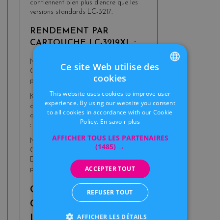
contiennent bien plus d’encre que les
versions standards LC-3217.
RENDEMENT PAR
CARTOUCHE LC-3219XL :
Noir : jusqu’à 3 000 pages
Ce site Web utilise des
Cyan, Magenta, Jaune : jusqu’à 1 500
cookies
pages par couleur
FRENCH
This website uses cookies to improve user
Kitencre vous propose aussi des
DUTCH
experience. By using our website you consent
cartouches compatibles de haute
to all cookies in accordance with our Cookie
qualité, encore plus généreuses en encre
Policy.
En savoir plus
:
AFFICHER TOUS LES PARTENAIRES
Noir jusqu’à 74 ml
(1485) →
Couleurs jusqu’à 20 ml
De quoi réduire nettement votre coût
ACCEPTER TOUT
par page !
ORIGINALE OU
REFUSER TOUT
COMPATIBLE ? FAITES
AFFICHER LES DÉTAILS
LE BON CHOIX AVEC