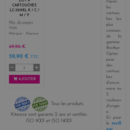
LOT 4
Parmi
+
CARTOUCHES
les
3
LC-3219XL K / C /
cartouc
M / Y
hes les
Color
Nbr. de pages
plus
7500
connues
Marque
Kitencre
de la
gamme
69,90 €
Brother.
Optez
59,90 €
TTC
pour
des
cartouc
hes
AJOUTER
d'encre
noire ou
3
couleurs
Tous les produits
d'origin
e.
Kitencre sont garantis 2 ans et certifiés
Et pour
ISO 9001 et ISO 14001
le
meill
eur