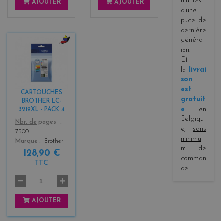
munies
AJOUTER
AJOUTER
d'une
puce de
dernière
générat
ion.
b
Et
l
la
livrai
a
c
son
k
est
CARTOUCHES
+
gratuit
BROTHER LC-
3
e
en
3219XL - PACK 4
Belgiqu
Color
Nbr. de pages
e,
sans
7500
minimu
Marque
Brother
m de
128,90 €
comman
TTC
de.
AJOUTER