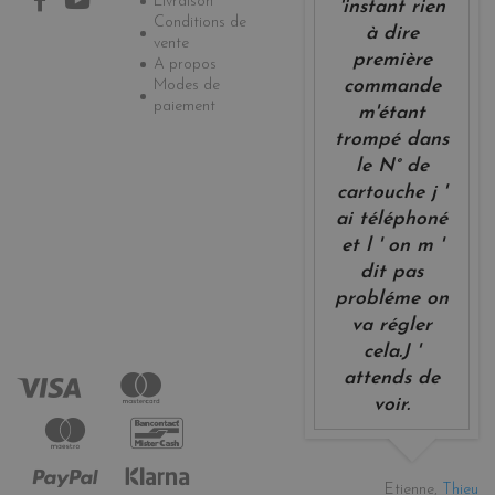
Livraison
'instant rien
Conditions de
à dire
vente
première
A propos
Modes de
commande
paiement
m'étant
trompé dans
le N° de
cartouche j '
ai téléphoné
et l ' on m '
dit pas
probléme on
va régler
cela.J '
attends de
voir.
Etienne,
Thieu