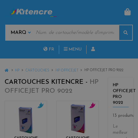
PAN
MOTS
Rech
CLÉS
MARQUES
FR
MENU
NL
HOME
HP OFFICEJET PRO 9022
HP
CARTOUCHES
HP OFFICEJET
CARTOUCHES KITENCRE -
HP
HP
OFFICEJET PRO 9022
OFFICEJET
PRO
9022
c
m
13 produits
y
a
a
g
Le
n
e
meilleur
n