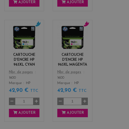
AJOUTER
AJOUTER
c
m
y
a
a
g
n
e
n
CARTOUCHE
CARTOUCHE
t
D'ENCRE HP
D'ENCRE HP
a
963XL CYAN
963XL MAGENTA
Color
Color
Nbr. de pages
Nbr. de pages
1600
1600
Marque
HP
Marque
HP
42,90 €
42,90 €
TTC
TTC
AJOUTER
AJOUTER