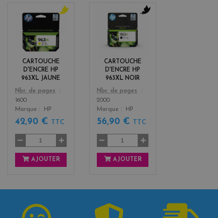
y
b
e
l
l
a
l
c
o
k
CARTOUCHE
CARTOUCHE
w
D'ENCRE HP
D'ENCRE HP
963XL JAUNE
963XL NOIR
Color
Color
Nbr. de pages
Nbr. de pages
1600
2000
Marque
HP
Marque
HP
42,90 €
56,90 €
TTC
TTC
AJOUTER
AJOUTER