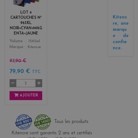
c
k
LOT 4
+
Kitenc
CARTOUCHES N°
3
re, une
963XL
NOIR+CYAN+MAG
marqu
ENTA+JAUNE
e de
Color
Volume
134.5ml
confia
Marque
Kitencre
nce.
97,90 €
79,90 €
TTC
AJOUTER
Tous les produits
Kitencre sont garantis 2 ans et certifiés