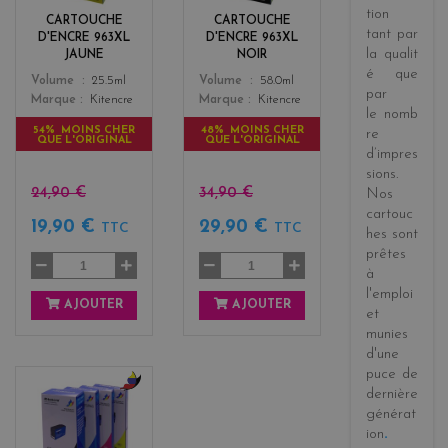
o
k
tion
CARTOUCHE
CARTOUCHE
w
tant par
D'ENCRE 963XL
D'ENCRE 963XL
la
qualit
JAUNE
NOIR
é
que
Color
Color
Volume
25.5ml
Volume
58.0ml
par
Marque
Kitencre
Marque
Kitencre
le
nomb
54% MOINS CHER
48% MOINS CHER
re
QUE L'ORIGINAL
QUE L'ORIGINAL
d’impres
sions
.
24,90 €
34,90 €
Nos
cartouc
19,90 €
29,90 €
TTC
TTC
hes sont
prêtes
à
l'emploi
AJOUTER
AJOUTER
et
munies
d'une
puce de
dernière
b
générat
l
ion
.
a