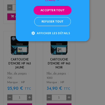
ACCEPTER TOUT
AJOUTER
AJOUTER
REFUSER TOUT
AFFICHER LES DÉTAILS
y
b
e
l
l
a
l
c
o
k
CARTOUCHE
CARTOUCHE
w
D'ENCRE HP 963
D'ENCRE HP 963
JAUNE
NOIR
Color
Color
Nbr. de pages
Nbr. de pages
700
1000
Marque
HP
Marque
HP
25,90 €
34,90 €
TTC
TTC