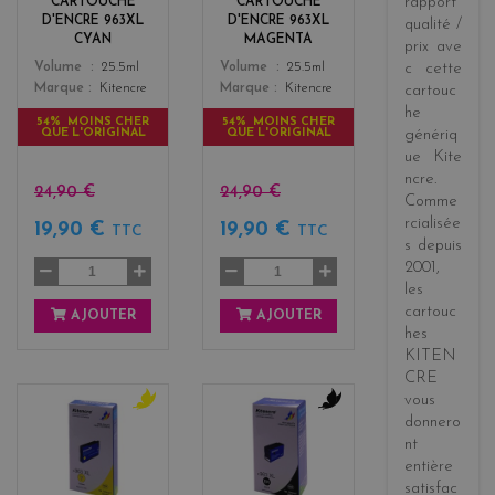
rapport
CARTOUCHE
CARTOUCHE
t
D'ENCRE 963XL
D'ENCRE 963XL
qualité /
a
CYAN
MAGENTA
prix
ave
Color
Color
Volume
25.5ml
Volume
25.5ml
c cette
Marque
Kitencre
Marque
Kitencre
cartouc
he
54% MOINS CHER
54% MOINS CHER
QUE L'ORIGINAL
QUE L'ORIGINAL
génériq
ue
Kite
ncre
.
24,90 €
24,90 €
Comme
rcialisée
19,90 €
19,90 €
TTC
TTC
s
depuis
2001
,
les
cartouc
AJOUTER
AJOUTER
hes
KITEN
CRE
vous
donnero
y
b
nt
e
l
entière
l
a
l
c
satisfac