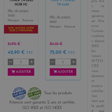
TONER TN-2420
PACK 2 TONERS
prix
ave
NOIR HC
TN-2420
c ce
Color
toner
Nbr. de pages
3000
génériq
Color
Nbr. de pages
Marque
Kitencre
ue
Kite
6000
ncre
.
Marque
Kitencre
55% MOINS CHER
QUE L'ORIGINAL
Comme
rcialisée
s
depuis
51,90 €
84,10 €
2001
,
les
42,90 €
75,00 €
TTC
TTC
toners
KITEN
CRE
vous
AJOUTER
AJOUTER
donnero
nt
entière
satisfac
Tous les produits
tion
tant par
Kitencre sont garantis 2 ans et certifiés
la
qualit
ISO 9001 et ISO 14001
é
que