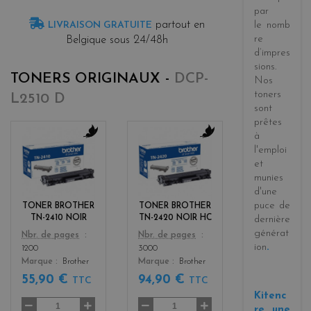
par
partout en
LIVRAISON GRATUITE
le
nomb
re
Belgique sous 24/48h
d’impres
sions
.
TONERS ORIGINAUX -
DCP-
Nos
toners
L2510 D
sont
prêtes
à
b
b
l'emploi
l
l
et
a
a
munies
c
c
d'une
k
k
puce de
TONER BROTHER
TONER BROTHER
TN-2410 NOIR
TN-2420 NOIR HC
dernière
générat
Color
Color
Nbr. de pages
Nbr. de pages
ion
.
1200
3000
Marque
Brother
Marque
Brother
55,90 €
94,90 €
TTC
TTC
Kitenc
re, une