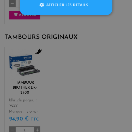
AFFICHER LES DÉTAILS
AJOUTER
TAMBOURS ORIGINAUX
b
l
a
c
k
TAMBOUR
BROTHER DR-
2400
Color
Nbr. de pages
12000
Marque
Brother
94,90 €
TTC