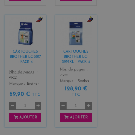
b
b
l
l
a
a
c
c
k
k
CARTOUCHES
CARTOUCHES
+
+
BROTHER LC-3217
BROTHER LC-
3
3
- PACK 4
3219XL - PACK 4
Color
Nbr. de pages
Color
Nbr. de pages
7500
2200
Marque
Brother
Marque
Brother
128,90 €
69,90 €
TTC
TTC
AJOUTER
AJOUTER