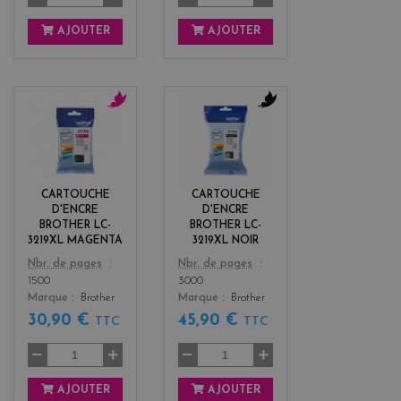
AJOUTER
AJOUTER
m
b
a
l
g
a
e
c
n
k
CARTOUCHE
CARTOUCHE
t
D'ENCRE
D'ENCRE
a
BROTHER LC-
BROTHER LC-
3219XL MAGENTA
3219XL NOIR
Color
Color
Nbr. de pages
Nbr. de pages
1500
3000
Marque
Brother
Marque
Brother
30,90 €
45,90 €
TTC
TTC
AJOUTER
AJOUTER