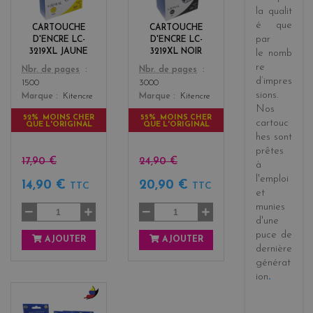
l
c
la
qualit
o
k
é
que
CARTOUCHE
CARTOUCHE
w
par
D'ENCRE LC-
D'ENCRE LC-
3219XL JAUNE
3219XL NOIR
le
nomb
re
Color
Color
Nbr. de pages
Nbr. de pages
d’impres
1500
3000
sions
.
Marque
Kitencre
Marque
Kitencre
Nos
52% MOINS CHER
55% MOINS CHER
cartouc
QUE L'ORIGINAL
QUE L'ORIGINAL
hes sont
prêtes
17,90 €
24,90 €
à
l'emploi
14,90 €
20,90 €
TTC
TTC
et
munies
d'une
puce de
AJOUTER
AJOUTER
dernière
générat
ion
.
b