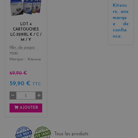
l
Kitenc
a
re, une
c
marqu
k
e de
LOT 4
+
CARTOUCHES
confia
3
LC-3219XL K / C /
nce.
M / Y
Color
Nbr. de pages
7500
Marque
Kitencre
69,90 €
59,90 €
TTC
AJOUTER
Tous les produits