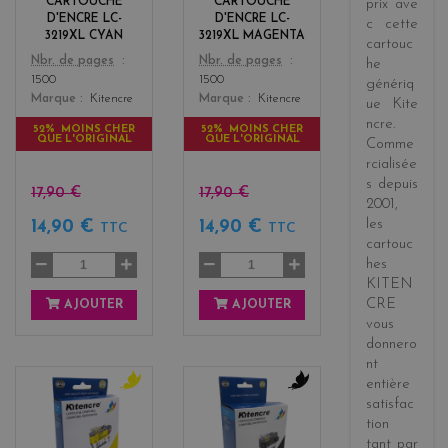
CARTOUCHE
CARTOUCHE
prix
ave
t
D'ENCRE LC-
D'ENCRE LC-
c cette
a
3219XL CYAN
3219XL MAGENTA
cartouc
Color
Color
Nbr. de pages
Nbr. de pages
he
1500
1500
génériq
Marque
Kitencre
Marque
Kitencre
ue
Kite
ncre
.
52% MOINS CHER
52% MOINS CHER
QUE L'ORIGINAL
QUE L'ORIGINAL
Comme
rcialisée
s
depuis
17,90 €
17,90 €
2001
,
les
14,90 €
14,90 €
TTC
TTC
cartouc
hes
KITEN
CRE
AJOUTER
AJOUTER
vous
donnero
nt
entière
y
b
satisfac
e
l
tion
l
a
tant par