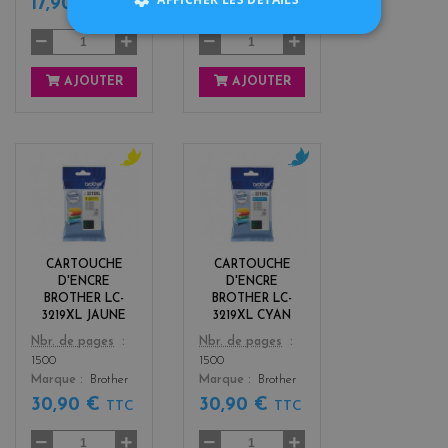
17,90 €
24,90 €
TTC
TTC
AJOUTER
AJOUTER
y
c
e
y
l
a
l
n
o
CARTOUCHE
CARTOUCHE
w
D'ENCRE
D'ENCRE
BROTHER LC-
BROTHER LC-
3219XL JAUNE
3219XL CYAN
Color
Color
Nbr. de pages
Nbr. de pages
1500
1500
Marque
Brother
Marque
Brother
30,90 €
30,90 €
TTC
TTC