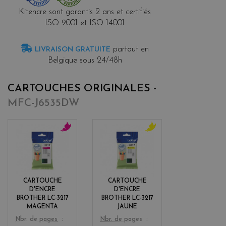
Kitencre sont garantis 2 ans et certifiés
ISO 9001 et ISO 14001
partout en
LIVRAISON GRATUITE
Belgique sous 24/48h
CARTOUCHES ORIGINALES -
MFC-J6535DW
m
y
a
e
g
l
e
l
n
o
CARTOUCHE
CARTOUCHE
t
w
D'ENCRE
D'ENCRE
a
BROTHER LC-3217
BROTHER LC-3217
MAGENTA
JAUNE
Color
Color
Nbr. de pages
Nbr. de pages