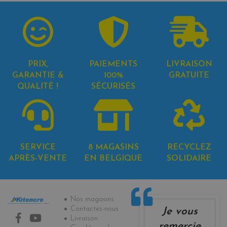
PRIX,
PAIEMENTS
LIVRAISON
GARANTIE &
100%
GRATUITE
QUALITÉ !
SÉCURISÉS
SERVICE
8 MAGASINS
RECYCLEZ
APRÈS-VENTE
EN BELGIQUE
SOLIDAIRE
Informations
Nos magasins
Contactez-nous
Je vous
Livraison
remercie