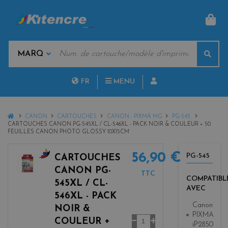
PAN
MOTS
Rech
CLÉS
MARQUES
FR
MENU
NL
HOME
CANON
CARTOUCHES
CANON - PIXMA MG
PG-545
CARTOUCHES CANON PG-545XL / CL-546XL - PACK NOIR & COULEUR + 50
FEUILLES CANON PHOTO GLOSSY 10X15CM
56,90 €
PG-545
CARTOUCHES
b
CANON PG-
TTC
l
COMPATIBL
545XL / CL-
a
AVEC
546XL - PACK
c
Canon
NOIR &
k
PIXMA
Quantité
+
COULEUR +
iP2850