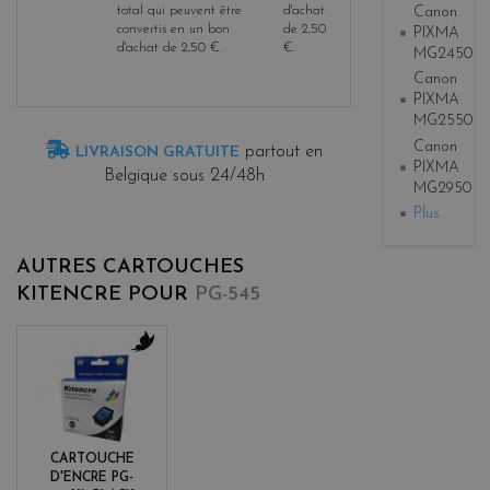
total qui peuvent être
d'achat
Canon
convertis en un bon
de
2,50
PIXMA
d'achat de
2,50 €
.
€
.
MG2450
Canon
PIXMA
MG2550
Canon
partout en
LIVRAISON GRATUITE
PIXMA
Belgique sous 24/48h
MG2950
Plus
AUTRES CARTOUCHES
KITENCRE POUR
PG-545
b
l
a
c
k
CARTOUCHE
D'ENCRE PG-