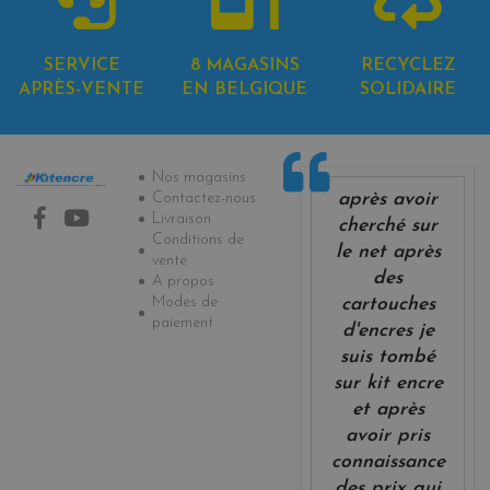
SERVICE
8 MAGASINS
RECYCLEZ
APRÈS-VENTE
EN BELGIQUE
SOLIDAIRE
Informations
Nos magasins
après avoir
Contactez-nous
Livraison
cherché sur
Conditions de
le net après
vente
des
A propos
Modes de
cartouches
paiement
d'encres je
suis tombé
sur kit encre
et après
avoir pris
connaissance
des prix qui