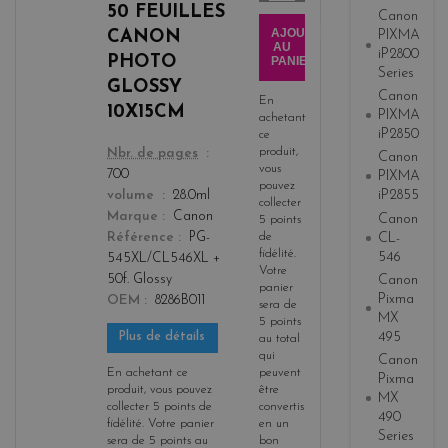
3
50 FEUILLES
Canon
AJOUTER
CANON
PIXMA
AU
iP2800
PHOTO
PANIER
Series
GLOSSY
Canon
En
10X15CM
PIXMA
achetant
iP2850
ce
produit,
color
Nbr. de pages
Canon
vous
700
PIXMA
pouvez
iP2855
volume
28.0ml
collecter
Marque
Canon
Canon
5
points
CL-
de
Référence
PG-
fidélité
.
546
545XL/CL546XL +
Votre
Canon
50f. Glossy
panier
Pixma
OEM
8286B011
sera de
MX
5
points
495
Plus de détails
au total
qui
Canon
En achetant ce
peuvent
Pixma
produit, vous pouvez
être
MX
collecter
5
points de
convertis
490
fidélité
. Votre panier
en un
Series
sera de
5
points
au
bon