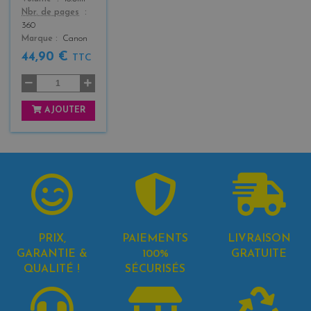
Nbr. de pages
360
Marque
Canon
44,90 €
TTC
AJOUTER
PRIX,
PAIEMENTS
LIVRAISON
GARANTIE &
100%
GRATUITE
QUALITÉ !
SÉCURISÉS