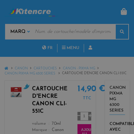
PAN
MOTS
Rech
CLÉS
MARQUES
FR
MENU
NL
HOME
CANON
CARTOUCHES
CANON - PIXMA MG
CARTOUCHE D'ENCRE CANON CLI-551C
CANON PIXMA MG 6300 SERIES
14,90 €
CANON
CARTOUCHE
PIXMA
c
D'ENCRE
TTC
MG
y
CANON CLI-
6300
a
SERIES
551C
n
Quantité
color
COMPATIBL
volume
7.0ml
AVEC
AJOUTER
Marque
Canon