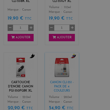
CLI-551BK XL
CLI-551GY XL
Color
Volume
11.0ml
Color
Marque
Canon
Marque
Canon
19,90 €
19,90 €
TTC
TTC
AJOUTER
AJOUTER
b
b
l
l
a
a
c
c
k
k
CARTOUCHE
CANON CLI-551 -
+
D'ENCRE CANON
PACK DE 4
3
PGI-550PGBK XL
COULEURS
Color
Color
Volume
22.0ml
Volume
28.0ml
Marque
Canon
Marque
Canon
20,90 €
54,90 €
TTC
TTC