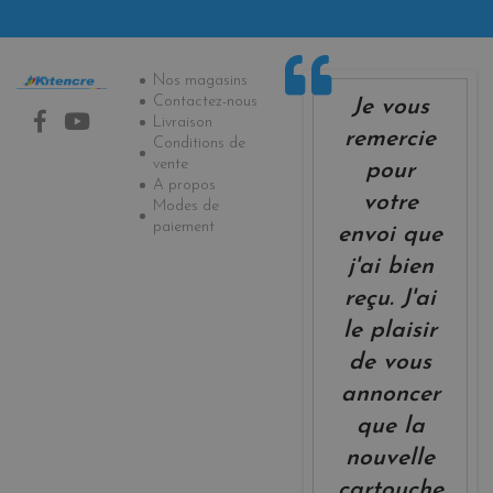
Informations
Nos magasins
Contactez-nous
Je vous
Livraison
remercie
Conditions de
vente
pour
A propos
votre
Modes de
paiement
envoi que
j'ai bien
reçu. J'ai
le plaisir
de vous
annoncer
que la
nouvelle
cartouche