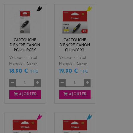
b
y
l
e
a
l
c
l
k
o
CARTOUCHE
CARTOUCHE
w
D'ENCRE CANON
D'ENCRE CANON
PGI-550PGBK
CLI-551Y XL
Color
Color
Volume
15.0ml
Volume
11.0ml
Marque
Canon
Marque
Canon
18,90 €
19,90 €
TTC
TTC
AJOUTER
AJOUTER
m
c
a
y