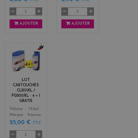
TTC
TTC
AJOUTER
AJOUTER
b
l
a
c
k
LOT
+
CARTOUCHES
3
CLI551XL /
PGI550XL - 4 + 1
GRATIS
Color
Volume
73.0ml
Marque
Kitencre
25,00 €
TTC