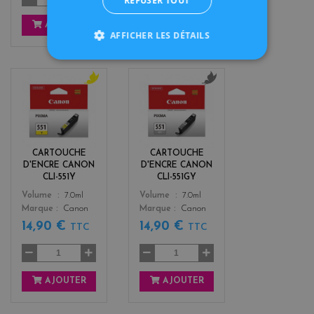
REFUSER TOUT
AJOUTER
AJOUTER
AFFICHER LES DÉTAILS
y
g
e
r
l
i
l
s
o
CARTOUCHE
CARTOUCHE
w
D'ENCRE CANON
D'ENCRE CANON
CLI-551Y
CLI-551GY
Color
Color
Volume
7.0ml
Volume
7.0ml
Marque
Canon
Marque
Canon
14,90 €
14,90 €
TTC
TTC
AJOUTER
AJOUTER