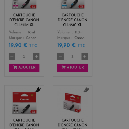
g
a
e
n
n
CARTOUCHE
CARTOUCHE
t
D'ENCRE CANON
D'ENCRE CANON
a
CLI-551M XL
CLI-551C XL
Color
Color
Volume
11.0ml
Volume
11.0ml
Marque
Canon
Marque
Canon
19,90 €
19,90 €
TTC
TTC
AJOUTER
AJOUTER
b
g
l
r
a
i
c
s
k
CARTOUCHE
CARTOUCHE
D'ENCRE CANON
D'ENCRE CANON