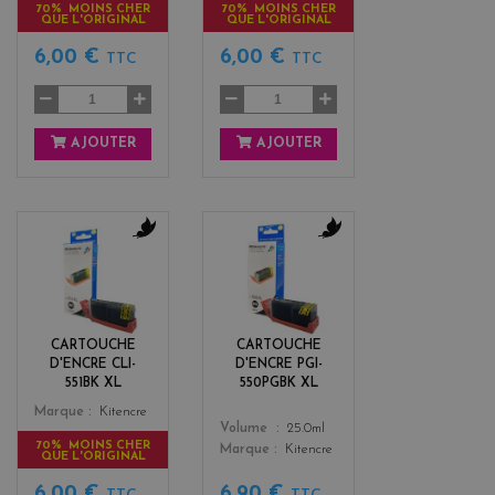
70% MOINS CHER
70% MOINS CHER
QUE L'ORIGINAL
QUE L'ORIGINAL
6,00 €
6,00 €
TTC
TTC
AJOUTER
AJOUTER
b
b
l
l
a
a
c
c
k
k
CARTOUCHE
CARTOUCHE
D'ENCRE CLI-
D'ENCRE PGI-
551BK XL
550PGBK XL
Color
Marque
Kitencre
Color
Volume
25.0ml
70% MOINS CHER
Marque
Kitencre
QUE L'ORIGINAL
6,00 €
6,90 €