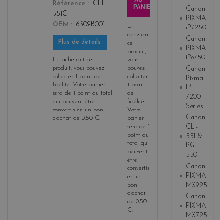
AU
Référence
CLI-
PANIER
Canon
551C
PIXMA
OEM
6509B001
En
iP7250
achetant
Canon
Plus de détails
ce
PIXMA
produit,
iP8750
En achetant ce
vous
produit, vous pouvez
pouvez
Canon
collecter
1
point de
collecter
Pixma
fidélité
. Votre panier
1
point
IP
sera de
1
point
au total
de
7200
qui peuvent être
fidélité
.
Series
convertis en un bon
Votre
Canon
d'achat de
0,50 €
.
panier
CLI-
sera de
1
point
au
551 &
total qui
PGI-
peuvent
550
être
Canon
convertis
PIXMA
en un
MX925
bon
d'achat
Canon
de
0,50
PIXMA
€
.
MX725