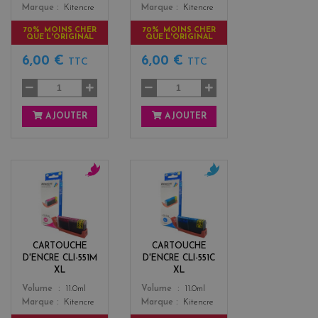
Marque
Kitencre
Marque
Kitencre
70% MOINS CHER
70% MOINS CHER
QUE L'ORIGINAL
QUE L'ORIGINAL
6,00 €
6,00 €
TTC
TTC
AJOUTER
AJOUTER
m
c
a
y
g
a
e
n
n
CARTOUCHE
CARTOUCHE
t
D'ENCRE CLI-551M
D'ENCRE CLI-551C
a
XL
XL
Color
Color
Volume
11.0ml
Volume
11.0ml
Marque
Kitencre
Marque
Kitencre