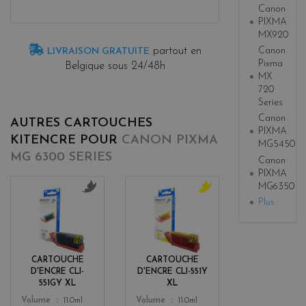
Canon
PIXMA
MX920
Canon
partout en
LIVRAISON GRATUITE
Pixma
Belgique sous 24/48h
MX
720
Series
Canon
AUTRES CARTOUCHES
PIXMA
KITENCRE POUR
CANON PIXMA
MG5450
MG 6300 SERIES
Canon
PIXMA
MG6350
Plus
g
y
r
e
i
l
s
l
o
CARTOUCHE
CARTOUCHE
w
D'ENCRE CLI-
D'ENCRE CLI-551Y
551GY XL
XL
Color
Color
Volume
11.0ml
Volume
11.0ml