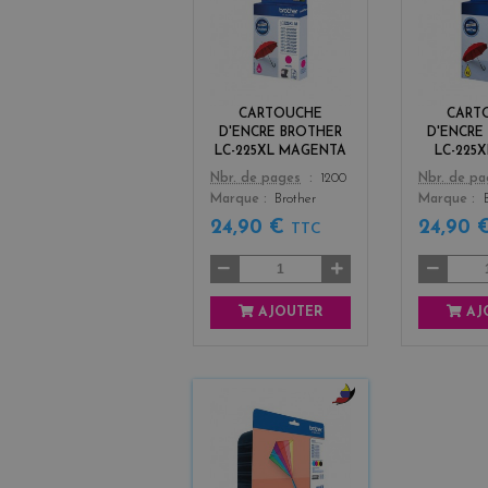
a
g
e
n
t
CARTOUCHE
CART
a
D'ENCRE BROTHER
D'ENCRE
LC-225XL MAGENTA
LC-225
Color
Color
Nbr. de pages
1200
Nbr. de p
Marque
Brother
Marque
24,90 €
24,90 
TTC
AJOUTER
AJ
b
l
a
c