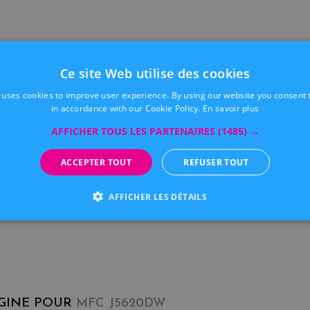
Ce site Web utilise des cookies
 uses cookies to improve user experience. By using our website you consent t
in accordance with our Cookie Policy.
En savoir plus
AFFICHER TOUS LES PARTENAIRES
(1485) →
ACCEPTER TOUT
REFUSER TOUT
AFFICHER LES DÉTAILS
IGINE POUR
MFC J5620DW