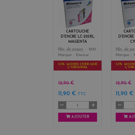
a
g
e
n
t
CARTOUCHE
CART
a
D'ENCRE LC-225XL
D'ENCRE
MAGENTA
C
Color
Color
Nbr. de pages
1200
Nbr. de p
Marque
Kitencre
Marque
53% MOINS CHER QUE
53% MOIN
L'ORIGINAL
L'OR
12,90 €
12,90 €
11,90 €
11,90 
TTC
AJOUTER
AJ