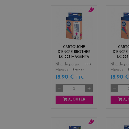
m
a
g
e
n
t
CARTOUCHE
CART
a
D'ENCRE BROTHER
D'ENCRE
LC-223 MAGENTA
LC-22
Color
Color
Nbr. de pages
550
Nbr. de p
Marque
Brother
Marque
18,90 €
18,90 
TTC
AJOUTER
AJ
m