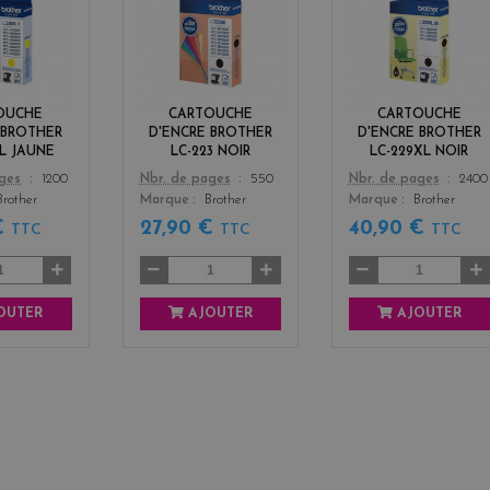
e
l
l
l
a
a
l
c
c
o
k
k
w
OUCHE
CARTOUCHE
CARTOUCHE
 BROTHER
D'ENCRE BROTHER
D'ENCRE BROTHER
XL JAUNE
LC-223 NOIR
LC-229XL NOIR
Color
Color
ages
1200
Nbr. de pages
550
Nbr. de pages
2400
Brother
Marque
Brother
Marque
Brother
€
27,90 €
40,90 €
TTC
TTC
TTC
OUTER
AJOUTER
AJOUTER