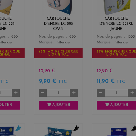
l
n
l
o
o
w
w
OUCHE
CARTOUCHE
CARTOUCHE
E LC-223
D'ENCRE LC-223
D'ENCRE LC-225XL
UNE
CYAN
JAUNE
Color
Color
ages
650
Nbr. de pages
650
Nbr. de pages
1200
Kitencre
Marque
Kitencre
Marque
Kitencre
S CHER QUE
48% MOINS CHER QUE
53% MOINS CHER QU
IGINAL
L'ORIGINAL
L'ORIGINAL
10,90 €
12,90 €
€
9,90 €
11,90 €
TTC
TTC
TTC
OUTER
AJOUTER
AJOUTER
c
b
b