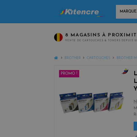
MARQUES
8 MAGASINS À PROXIMI
VENTE DE CARTOUCHES & TONERS DEPUIS 2
HOME
BROTHER
CARTOUCHES
BROTHER M
PROMO !
b
L
l
a
c
N
k
M
+
R
3