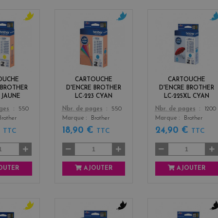
y
c
c
e
y
y
l
a
a
l
n
n
o
w
OUCHE
CARTOUCHE
CARTOUCHE
 BROTHER
D'ENCRE BROTHER
D'ENCRE BROTHER
3 JAUNE
LC-223 CYAN
LC-225XL CYAN
Color
Color
ages
550
Nbr. de pages
550
Nbr. de pages
1200
Brother
Marque
Brother
Marque
Brother
€
18,90 €
24,90 €
TTC
TTC
TTC
OUTER
AJOUTER
AJOUTER
y
b
b