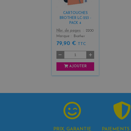
k
+
CARTOUCHES
3
BROTHER LC-223 -
PACK 4
Color
Nbr. de pages
2200
Marque
Brother
79,90 €
TTC
AJOUTER
PRIX, GARANTIE
PAIEMENTS 