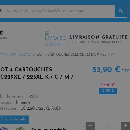
MOTS
Rec
CLÉS
TÉ
LIVRAISON GRATUITE
0ANS
EN BELGIQUE VIA MONDIAL RELAY.
LOT 4 CARTOUCHES LC229XL / 225XL K / C / M / Y
FC
MFC J5620DW
53,90 €
LOT 4 CARTOUCHES
TTC
C229XL / 225XL K / C / M /
Y
59,90 €
-6,00 €
color
br. de pages
4800
arque
Kitencre
éférence
LC-229XL/225XL PACK
Plus de détails
Quantité