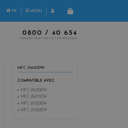
herche
FR
MENU
PANIER
NL
0800 / 40 654
NUMÉRO VERT GRATUIT EN BELGIQUE
MFC J5620DW
COMPATIBLE AVEC
MFC J5620DW
MFC J5625DW
MFC J5720DW
MFC J5320DW