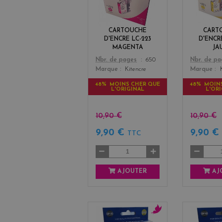
e
n
t
CARTOUCHE
CART
a
D'ENCRE LC-223
D'ENCR
MAGENTA
JA
Color
Color
Nbr. de pages
650
Nbr. de p
Marque
Kitencre
Marque
48% MOINS CHER QUE
48% MOIN
L'ORIGINAL
L'OR
10,90 €
10,90 €
9,90 €
9,90 
TTC
AJOUTER
AJ
m