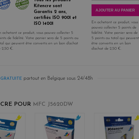
Tous les produits
Kitencre sont
AJOUTER AU PANIER
Garantis 2 ans,
certifiés ISO 9001 et
En achetant ce produit, vous
ISO 14001
pouvez collecter
5
points de
 achetant ce produit, vous pouvez collecter
5
fidélité
. Votre panier sera de
ints de fidélité
. Votre panier sera de
5
points
au
5
points
au total qui peuvent
tal qui peuvent être convertis en un bon d'achat
être convertis en un bon
e
2,50 €
.
d'achat de
2,50 €
.
partout en Belgique sous 24/48h
 GRATUITE
NCRE POUR
MFC J5620DW
y
c
y
e
y
e
l
a
l