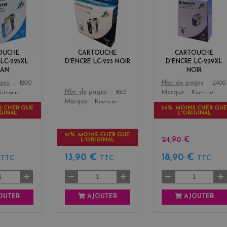
y
l
l
a
a
a
n
c
c
k
k
OUCHE
CARTOUCHE
CARTOUCHE
 LC-225XL
D'ENCRE LC-223 NOIR
D'ENCRE LC-229XL
YAN
NOIR
Color
ages
1200
Nbr. de pages
2400
Color
Nbr. de pages
650
Kitencre
Marque
Kitencre
Marque
Kitencre
S CHER QUE
54% MOINS CHER QU
IGINAL
L'ORIGINAL
51% MOINS CHER QUE
24,90 €
L'ORIGINAL
€
13,90 €
18,90 €
TTC
TTC
TTC
OUTER
AJOUTER
AJOUTER