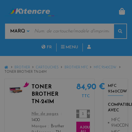
PAN
MOTS
Rech
CLÉS
MARQUES
FR
MENU
NL
HOME
BROTHER
CARTOUCHES
BROTHER MFC
MFC 9340CDW
TONER BROTHER TN-241M
84,90 €
MFC
TONER
9340CDW
m
BROTHER
TTC
a
TN-241M
g
COMPATIBL
AVEC
e
Quantité
color
Nbr. de pages
n
MFC
1400
t
9140CDN
Marque
Brother
AJOUTER
a
AU