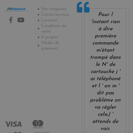
Informations
Nos magasins
Pour l
Contactez-nous
Livraison
'instant rien
Conditions de
à dire
vente
première
A propos
Modes de
commande
paiement
m'étant
trompé dans
le N° de
cartouche j '
ai téléphoné
et l ' on m '
dit pas
probléme on
va régler
cela.J '
attends de
voir.