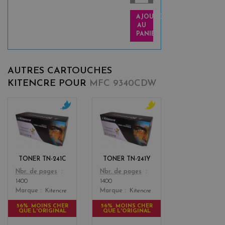
AJOUTER
AU
PANIER
AUTRES CARTOUCHES
KITENCRE POUR
MFC 9340CDW
c
y
y
e
a
l
n
l
o
TONER TN-241C
TONER TN-241Y
w
Color
Color
Nbr. de pages
Nbr. de pages
1400
1400
Marque
Kitencre
Marque
Kitencre
56% MOINS CHER
56% MOINS CHER
QUE L'ORIGINAL
QUE L'ORIGINAL