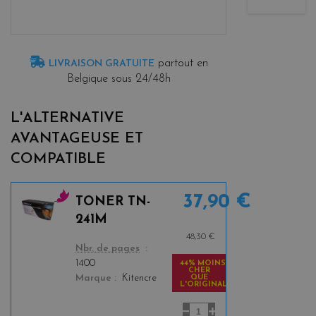
partout en
LIVRAISON GRATUITE
Belgique sous 24/48h
L'ALTERNATIVE
AVANTAGEUSE ET
COMPATIBLE
37,90 €
TONER TN-
m
241M
a
48,30 €
g
color
Nbr. de pages
e
1400
44% MOINS
CHER
n
QUE
Marque
Kitencre
L'ORIGINAL
t
a