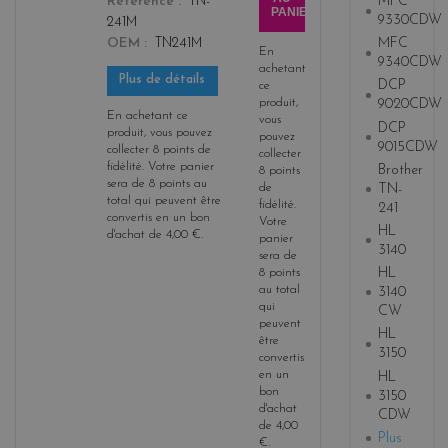
MFC
Référence
TN-
PANIER
9330CDW
241M
MFC
OEM
TN241M
En
9340CDW
achetant
Plus de détails
DCP
ce
produit,
9020CDW
En achetant ce
vous
DCP
produit, vous pouvez
pouvez
9015CDW
collecter
8
points de
collecter
fidélité
. Votre panier
Brother
8
points
sera de
8
points
au
TN-
de
total qui peuvent être
fidélité
.
241
convertis en un bon
Votre
HL
d'achat de
4,00 €
.
panier
3140
sera de
HL
8
points
au total
3140
qui
CW
peuvent
HL
être
3150
convertis
en un
HL
bon
3150
d'achat
CDW
de
4,00
Plus
€
.