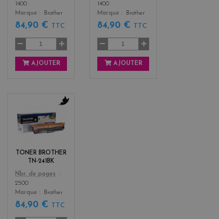
1400
1400
Marque
Brother
Marque
Brother
84,90 €
84,90 €
TTC
TTC
AJOUTER
AJOUTER
b
l
a
c
k
TONER BROTHER
TN-241BK
Color
Nbr. de pages
2500
Marque
Brother
84,90 €
TTC