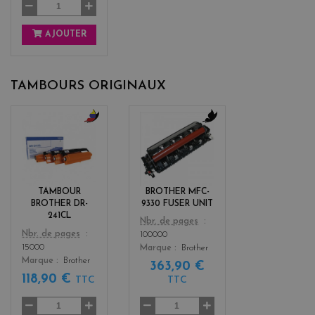
AJOUTER
TAMBOURS ORIGINAUX
b
b
l
l
a
a
c
c
k
k
TAMBOUR
BROTHER MFC-
+
BROTHER DR-
9330 FUSER UNIT
3
241CL
Color
Nbr. de pages
Color
Nbr. de pages
100000
15000
Marque
Brother
Marque
Brother
363,90 €
118,90 €
TTC
TTC