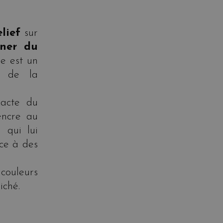
elief
sur
ner du
e est un
s de la
xacte du
encre au
 qui lui
ce à des
couleurs
iché.