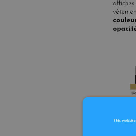
affiches
vêtemen
coule
opacité
LA SU
This website
La tech