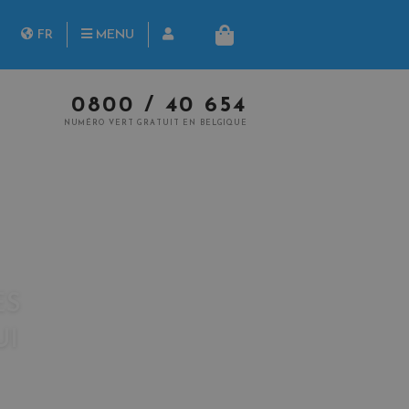
herche
FR
MENU
PANIER
NL
0800 / 40 654
NUMÉRO VERT GRATUIT EN BELGIQUE
ES
UI