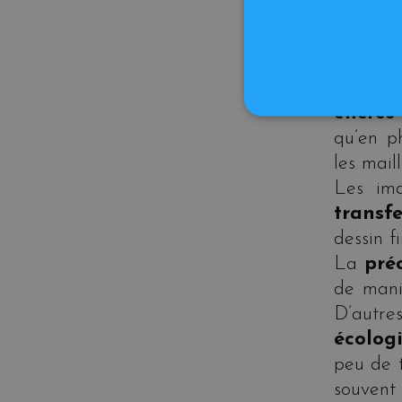
une impr
tas d’a
d’ima
thermi
encres
qu’en p
les mail
Les im
transf
dessin f
La
pré
de mani
D’autr
écolog
peu de 
souvent