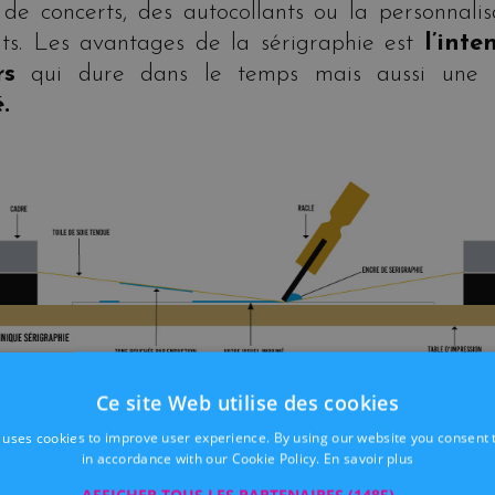
 de concerts, des autocollants ou la personnali
ts. Les avantages de la sérigraphie est
l’inte
urs
qui dure dans le temps mais aussi une
g
.
Ce site Web utilise des cookies
BLIMATION
 uses cookies to improve user experience. By using our website you consent t
in accordance with our Cookie Policy.
En savoir plus
nique de
sublimation
est un autre moyen po