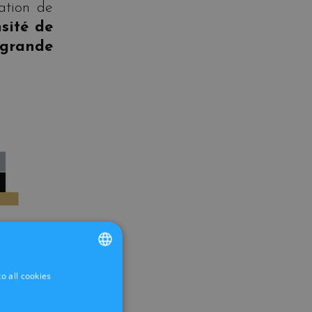
sation de
nsité de
rande
o all cookies
FRENCH
DUTCH
ur faire