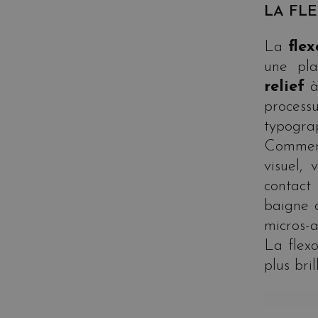
LA FL
La
fle
une pl
relief
à
proces
typograp
Comment
visuel,
contact
baigne 
micros-
La flex
plus bri