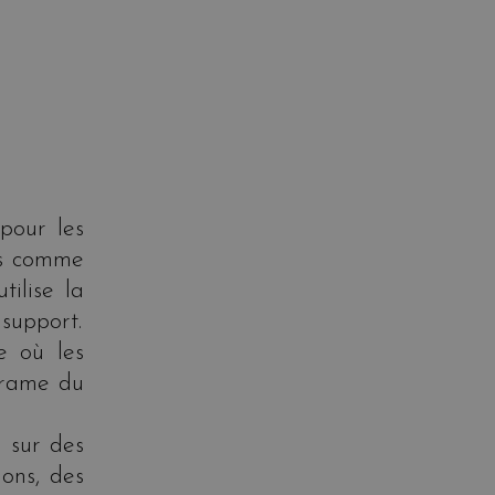
pour les
ts comme
tilise la
 support.
e où les
 trame du
e sur des
ons, des