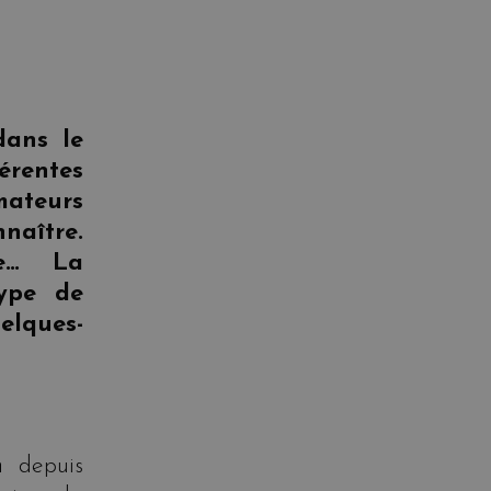
dans le
rentes
mateurs
aître.
ie… La
type de
elques-
en
depuis