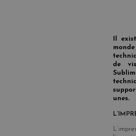
Il exi
monde
techni
de vi
Subli
techni
suppor
unes.
L’IMPR
L’impres