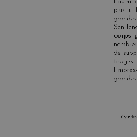
l’invent
plus ut
grandes 
Son fon
corps 
nombre
de supp
tirage
l’impres
grandes 