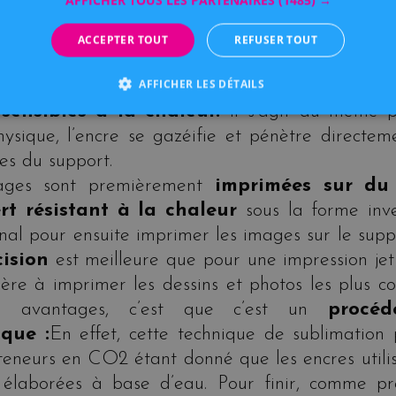
AFFICHER TOUS LES PARTENAIRES
(1485) →
ession textile (en matière polyester) mais auss
utres objets. Cette méthode garantit une
q
ACCEPTER TOUT
REFUSER TOUT
ge
même après un lavage. L’impression à sub
AFFICHER LES DÉTAILS
que est une méthode de marquage qui
uti
 sensibles à la chaleur.
Il s’agit du même p
hysique, l’encre se gazéifie et pénètre directem
les du support.
ages sont premièrement
imprimées sur du
ert résistant à la chaleur
sous la forme inv
inal pour ensuite imprimer les images sur le suppo
cision
est meilleure que pour une impression jet
ère à imprimer les dessins et photos les plus co
es avantages, c’est que c’est un
procéd
ique :
En effet, cette technique de sublimation 
teneurs en CO2 étant donné que les encres utilis
 élaborées à base d’eau. Pour finir, comme pr