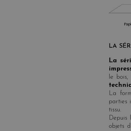
LA SÉR
La sér
impress
le bois,
techni
La form
parties 
tissu.
Depuis l
objets 