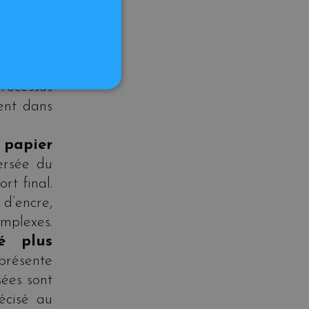
i pour un
ualité
limation
lise des
rocessus
ent dans
 papier
ersée du
rt final.
 d’encre,
mplexes.
é plus
présente
ées sont
écisé au