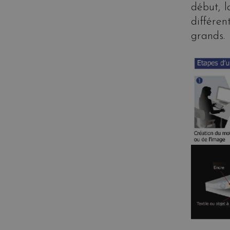
début, 
différe
grands.