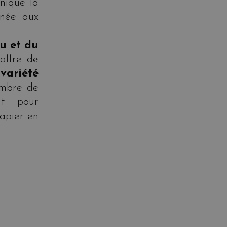
hnique la
inée aux
au et du
offre de
variété
ombre de
nt pour
papier en