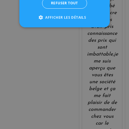
REFUSER TOUT
suis tombé
sur kit encre
AFFICHER LES DÉTAILS
et après
avoir pris
connaissance
des prix qui
sont
imbattable,je
me suis
aperçu que
vous êtes
une société
belge et ça
me fait
plaisir de de
commander
chez vous
car le