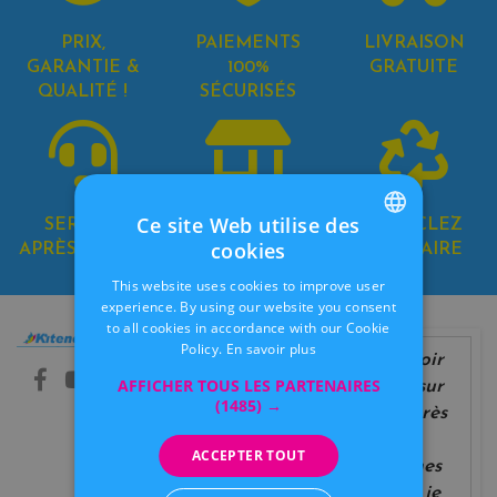
PRIX,
PAIEMENTS
LIVRAISON
GARANTIE &
100%
GRATUITE
QUALITÉ !
SÉCURISÉS
Ce site Web utilise des
SERVICE
8 MAGASINS
RECYCLEZ
cookies
APRÈS-VENTE
EN BELGIQUE
SOLIDAIRE
FRENCH
This website uses cookies to improve user
DUTCH
experience. By using our website you consent
to all cookies in accordance with our Cookie
Informations
Nos magasins
Policy.
En savoir plus
après avoir
Contactez-nous
Livraison
AFFICHER TOUS LES PARTENAIRES
cherché sur
Conditions de
(1485) →
le net après
vente
des
A propos
ACCEPTER TOUT
Modes de
cartouches
paiement
d'encres je