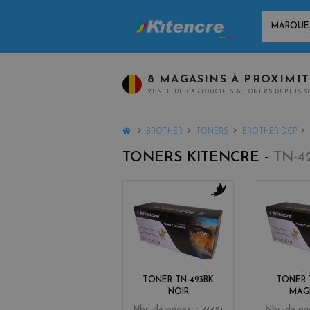
MARQUES
8 MAGASINS À PROXIMI
VENTE DE CARTOUCHES & TONERS DEPUIS 2
HOME
BROTHER
TONERS
BROTHER DCP
TONERS KITENCRE -
TN-4
b
l
a
c
k
TONER TN-423BK
TONER 
NOIR
MAG
Color
Color
Nbr. de pages
6500
Nbr. de p