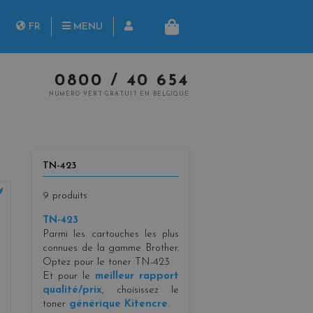
herche
FR
MENU
PANIER
NL
0800 / 40 654
NUMÉRO VERT GRATUIT EN BELGIQUE
TN-423
9 produits
TN-423
Parmi les cartouches les plus
connues de la gamme Brother.
Optez pour le toner TN-423
Et pour le
meilleur rapport
qualité/prix
, choisissez le
toner
générique Kitencre
.