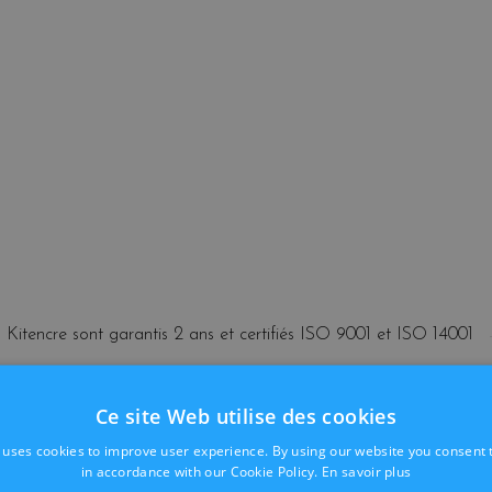
 Kitencre sont garantis 2 ans et certifiés ISO 9001 et ISO 14001
partout en Belgique sous 24/48h
 GRATUITE
Ce site Web utilise des cookies
 uses cookies to improve user experience. By using our website you consent t
423
in accordance with our Cookie Policy.
En savoir plus