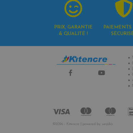
PRIX, GARANTIE
PAIEMENTS 
& QUALITÉ !
SÉCURIS
In
©2026 - Kitencre | powered by
wepika