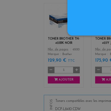
b
l
a
c
k
TONER BROTHER TN-
TONER BR
423BK NOIR
423Y
Color
Color
Nbr. de pages
6500
Nbr. de p
Marque
Brother
Marque
129,90 €
175,90
TTC
AJOUTER
AJ
INFOS
Toners compatibles avec les impriman
DCP-L8410 CDW