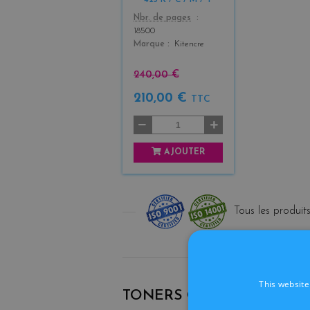
423 K / C / M / Y
Color
Nbr. de pages
18500
Marque
Kitencre
240,00 €
210,00 €
TTC
AJOUTER
Tous les produits
LIVRAISON
This website
TONERS ORIGINAUX -
TN-