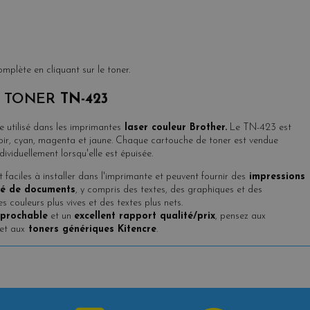
complète en cliquant sur le toner.
E TONER
TN-423
utilisé dans les imprimantes
laser couleur Brother.
Le TN-423 est
oir, cyan, magenta et jaune. Chaque cartouche de toner est vendue
ividuellement lorsqu'elle est épuisée.
aciles à installer dans l'imprimante et peuvent fournir des
impressions
été de documents
, y compris des textes, des graphiques et des
 couleurs plus vives et des textes plus nets.
éprochable
et un
excellent rapport qualité/prix
, pensez aux
et aux
toners génériques Kitencre
.