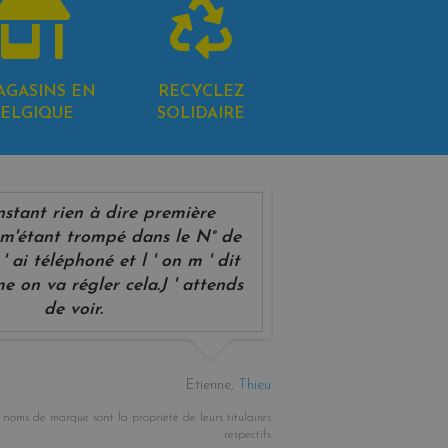
AGASINS EN
RECYCLEZ
ELGIQUE
SOLIDAIRE
instant rien à dire première
'étant trompé dans le N° de
' ai téléphoné et l ' on m ' dit
e on va régler cela.J ' attends
de voir.
Etienne,
Thieu
oms de marque sont la propriété de leurs titulaires
respectifs