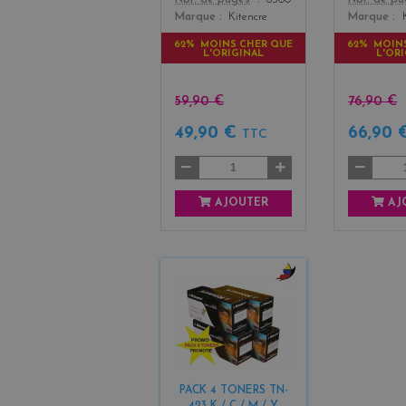
Marque
Kitencre
Marque
62% MOINS CHER QUE
62% MOIN
L'ORIGINAL
L'OR
59,90 €
76,90 €
49,90 €
66,90
TTC
AJOUTER
AJ
b
l
a
c
k
+
PACK 4 TONERS TN-
3