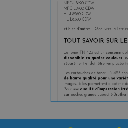
MFC-L8690 CDW
MFC-L8900 CDW
HL-L8260 CDW
HL-L8360 CDW
et bien d'autres... Découvrez la liste 
TOUT SAVOIR SUR L
Le toner TN-423 est un consommable 
disponible en quatre couleurs
: n
séparément et doit être remplacée ind
Les cartouches de toner TN-423 sont f
de haute qualité pour une vari
images.
Elles permettent d'obtenir des
Pour une
qualité d'impression irr
cartouches grande capacité Brother 