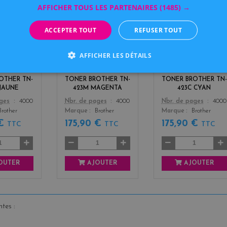
AFFICHER TOUS LES PARTENAIRES
(1485) →
y
m
c
ACCEPTER TOUT
REFUSER TOUT
e
a
y
l
g
a
AFFICHER LES DÉTAILS
l
e
n
o
n
w
t
OTHER TN-
TONER BROTHER TN-
TONER BROTHER TN-
a
 JAUNE
423M MAGENTA
423C CYAN
Color
Color
ages
4000
Nbr. de pages
4000
Nbr. de pages
4000
Brother
Marque
Brother
Marque
Brother
 €
175,90 €
175,90 €
TTC
TTC
TTC
OUTER
AJOUTER
AJOUTER
tes :