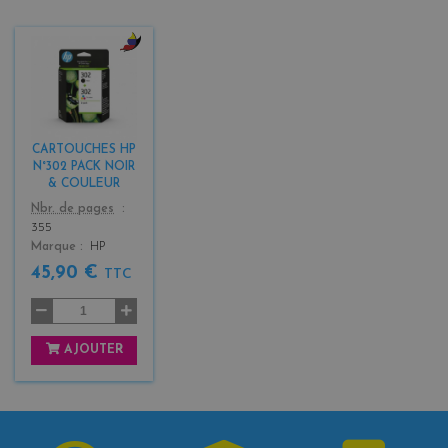
b
l
a
c
k
CARTOUCHES HP
+
N°302 PACK NOIR
3
& COULEUR
Color
Nbr. de pages
355
Marque
HP
45,90 €
TTC
AJOUTER