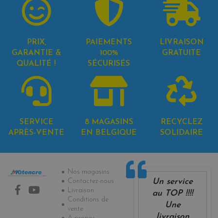
PRIX,
PAIEMENTS
LIVRAISON
GARANTIE &
100%
GRATUITE
QUALITÉ !
SÉCURISÉS
SERVICE
8 MAGASINS
RECYCLEZ
APRÈS-VENTE
EN BELGIQUE
SOLIDAIRE
Informations
Nos magasins
Un service
Contactez-nous
Livraison
au TOP !!!!
Conditions de
Une
vente
livraison