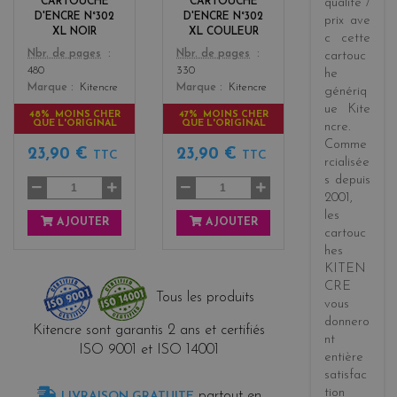
CARTOUCHE
CARTOUCHE
qualité /
s
D'ENCRE N°302
D'ENCRE N°302
prix
ave
XL NOIR
XL COULEUR
c cette
Color
Color
Nbr. de pages
Nbr. de pages
cartouc
480
330
he
Marque
Kitencre
Marque
Kitencre
génériq
ue
Kite
48% MOINS CHER
47% MOINS CHER
QUE L'ORIGINAL
QUE L'ORIGINAL
ncre
.
Comme
23,90 €
23,90 €
TTC
TTC
rcialisée
s
depuis
2001
,
les
AJOUTER
AJOUTER
cartouc
hes
KITEN
CRE
Tous les produits
vous
donnero
Kitencre sont garantis 2 ans et certifiés
nt
ISO 9001 et ISO 14001
entière
satisfac
tion
partout en
LIVRAISON GRATUITE