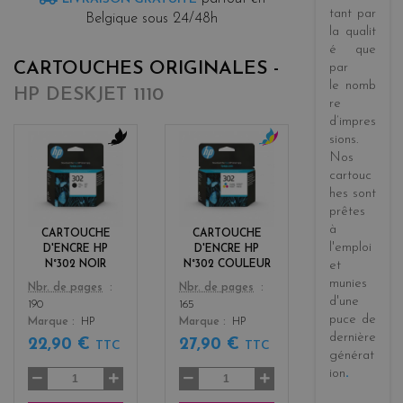
tant par
Belgique sous 24/48h
la
qualit
é
que
CARTOUCHES ORIGINALES -
par
le
nomb
HP DESKJET 1110
re
d’impres
sions
.
Nos
b
c
l
o
cartouc
a
l
hes sont
c
o
prêtes
k
r
à
CARTOUCHE
CARTOUCHE
s
l'emploi
D'ENCRE HP
D'ENCRE HP
et
N°302 NOIR
N°302 COULEUR
munies
Color
Color
Nbr. de pages
Nbr. de pages
d'une
190
165
puce de
Marque
HP
Marque
HP
dernière
22,90 €
27,90 €
TTC
TTC
générat
ion
.