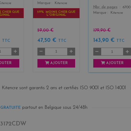
Kitencre
Marque
Kitencre
Color
Nbr. de pages
6700
S CHER QUE
59% MOINS CHER QUE
Marque
Kitencre
IGINAL
L'ORIGINAL
59,00 €
179,90 €
€
47,50 €
143,90 €
TTC
TTC
TTC
OUTER
AJOUTER
AJOUTER
 Kitencre sont garantis 2 ans et certifiés ISO 9001 et ISO 14001
partout en Belgique sous 24/48h
 GRATUITE
-3172CDW