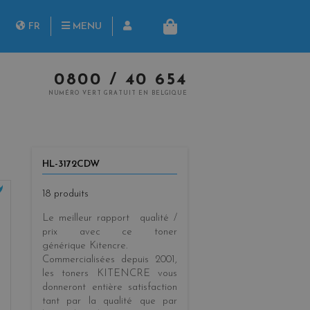
herche
FR
MENU
PANIER
NL
0800 / 40 654
NUMÉRO VERT GRATUIT EN BELGIQUE
HL-3172CDW
18 produits
Le meilleur rapport qualité /
prix
avec ce toner
générique
Kitencre
.
Commercialisées
depuis 2001
,
les toners KITENCRE vous
donneront entière satisfaction
tant par la
qualité
que par