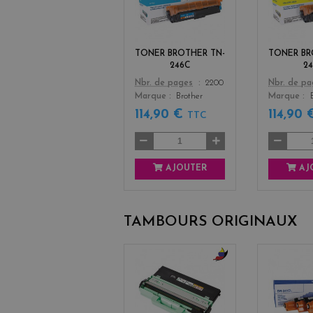
a
n
TONER BROTHER TN-
TONER BR
246C
2
Color
Color
Nbr. de pages
2200
Nbr. de p
Marque
Brother
Marque
114,90 €
114,90
TTC
AJOUTER
AJ
TAMBOURS ORIGINAUX
b
l
a
c