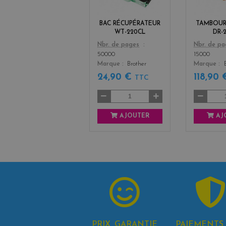
k
+
BAC RÉCUPÉRATEUR
TAMBOUR
3
WT-220CL
DR-
Color
Color
Nbr. de pages
Nbr. de p
50000
15000
Marque
Brother
Marque
24,90 €
118,90
TTC
AJOUTER
AJ
PRIX, GARANTIE
PAIEMENTS 