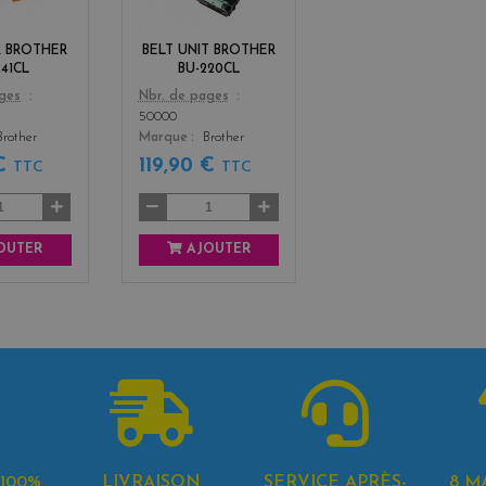
k
k
+
+
 BROTHER
BELT UNIT BROTHER
3
3
241CL
BU-220CL
Color
ages
Nbr. de pages
50000
Brother
Marque
Brother
 €
119,90 €
TTC
TTC
OUTER
AJOUTER
100%
LIVRAISON
SERVICE APRÈS-
8 M