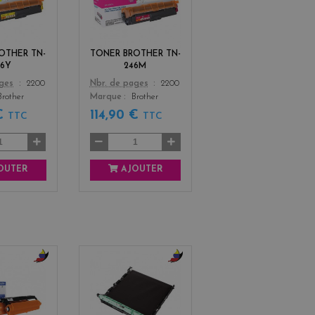
l
g
l
e
o
n
w
t
OTHER TN-
TONER BROTHER TN-
a
46Y
246M
Color
ages
2200
Nbr. de pages
2200
Brother
Marque
Brother
 €
114,90 €
TTC
TTC
OUTER
AJOUTER
b
b
l
l
a
a
c
c