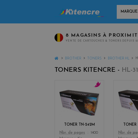
MARQUES
8 MAGASINS À PROXIMI
VENTE DE CARTOUCHES & TONERS DEPUIS 2
HOME
H
BROTHER
TONERS
BROTHER HL
TONERS KITENCRE -
HL-3
m
a
g
e
n
t
TONER TN-242M
TONER 
a
Color
Color
Nbr. de pages
1400
Nbr. de p