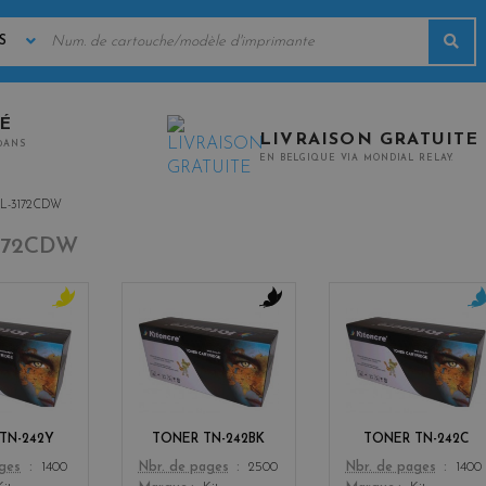
MOTS
Rec
CLÉS
TÉ
LIVRAISON GRATUITE
0ANS
EN BELGIQUE VIA MONDIAL RELAY.
L-3172CDW
172CDW
y
b
c
e
l
y
l
a
a
l
c
n
o
k
w
TN-242Y
TONER TN-242BK
TONER TN-242C
Color
Color
ages
1400
Nbr. de pages
2500
Nbr. de pages
1400