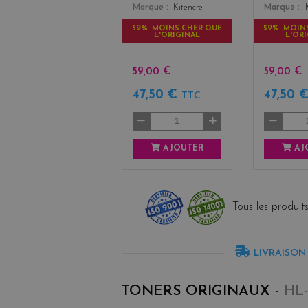
Marque
Kitencre
Marque
59% MOINS CHER QUE
59% MOIN
L'ORIGINAL
L'OR
59,00 €
59,00 €
47,50 €
47,50 
TTC
AJOUTER
AJ
Tous les produits
LIVRAISON
TONERS ORIGINAUX -
HL