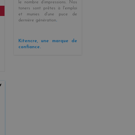
le
nombre
d’impressions
. Nos
toners sont prêtes à l'emploi
E
et munies d'une puce de
dernière génération
.
Kitencre, une marque de
confiance.