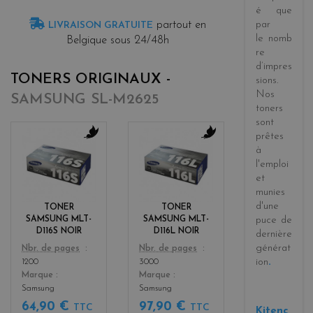
é
que
partout en
par
LIVRAISON GRATUITE
le
nomb
Belgique sous 24/48h
re
d’impres
TONERS ORIGINAUX -
sions
.
Nos
SAMSUNG SL-M2625
toners
sont
prêtes
b
b
à
l
l
l'emploi
a
a
et
c
c
munies
k
k
d'une
TONER
TONER
SAMSUNG MLT-
SAMSUNG MLT-
puce de
D116S NOIR
D116L NOIR
dernière
générat
Color
Color
Nbr. de pages
Nbr. de pages
ion
.
1200
3000
Marque
Marque
Samsung
Samsung
64,90 €
97,90 €
TTC
TTC
Kitenc