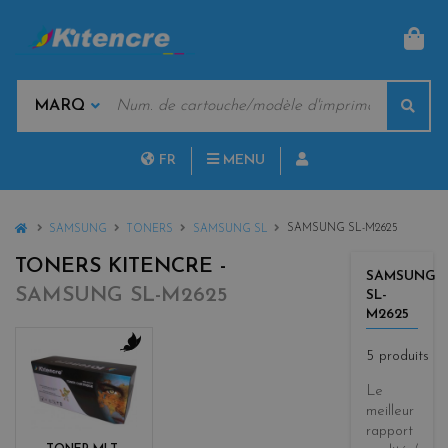
PAN
MOTS
Rech
CLÉS
MARQUES
FR
MENU
NL
HOME
SAMSUNG SL-M2625
SAMSUNG
TONERS
SAMSUNG SL
TONERS KITENCRE -
SAMSUNG
SAMSUNG SL-M2625
SL-
M2625
5 produits
b
l
Le
a
meilleur
c
rapport
k