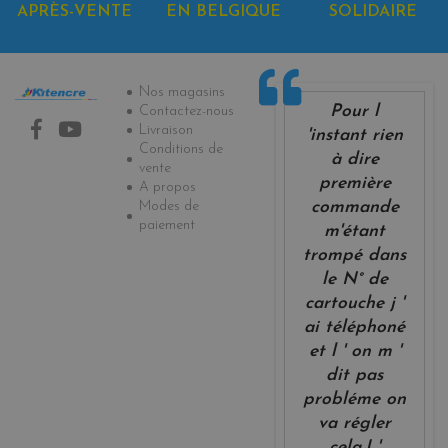
APRÈS-VENTE
EN BELGIQUE
SOLIDAIRE
Informations
Nos magasins
Pour l
Contactez-nous
Livraison
'instant rien
Conditions de
à dire
vente
première
A propos
Modes de
commande
paiement
m'étant
trompé dans
le N° de
cartouche j '
ai téléphoné
et l ' on m '
dit pas
probléme on
va régler
cela.J '