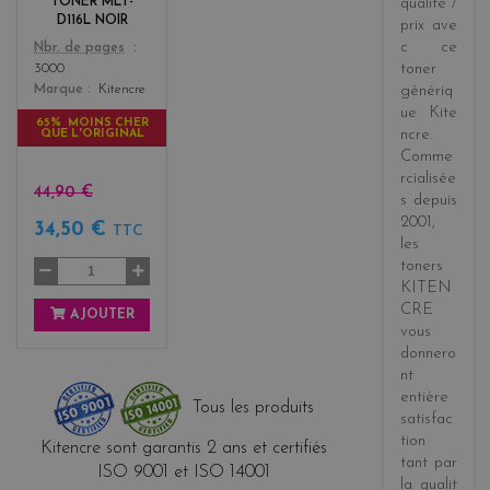
TONER MLT-
qualité /
D116L NOIR
prix
ave
c ce
Color
Nbr. de pages
toner
3000
Marque
Kitencre
génériq
ue
Kite
65% MOINS CHER
ncre
.
QUE L'ORIGINAL
Comme
rcialisée
44,90 €
s
depuis
2001
,
34,50 €
TTC
les
toners
KITEN
CRE
AJOUTER
vous
donnero
nt
entière
Tous les produits
satisfac
tion
Kitencre sont garantis 2 ans et certifiés
tant par
ISO 9001 et ISO 14001
la
qualit